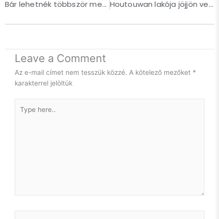
Bár lehetnék többször menyasszony! – Szokatlan esküvői fotós helyszínek
Houtouwan lakója jöjjön veled szembe sötétedéskor! – avagy Elhagyatottak, I. rész
gyerek vagyok. Azt hiszem, ennek megfelelően viselkedtem,
és így is kezeltek.
Persze így is van: anyám lánya vagyok, ami rendkívüli
büszkeséggel tölt el.
Leave a Comment
Ugyanakkor, idén 40 éves leszek. És innentől kezdve így is
fogok viselkedni. Cserébe elvárom, hogy úgy is kezeljenek.
Az e-mail címet nem tesszük közzé.
A kötelező mezőket
*
Felnőtt nőként. Szuverén gondolkodásmódú, független,
Show More
karakterrel jelöltük
képességei és kapacitása teljes tudatában lévő
humanoidként.
Type
here..
Hosszú út előtt állok még önismereti utat tekintve, de az
önmagamba vetett hit az alapja kell, hogy legyen egy
egészséges mentális működésnek. Szóval, legyen.
És, hogy milyen lepke lesz a hernyóból? Majd meglátjuk.
Még én sem tudom.
Csak azt, hogy idén nem a B oldal kezdődik. Magam is meg
fogok rajta lepődni, hogy a következő 10 évben mire leszek
Name*
képes. Nem, hogy mások.