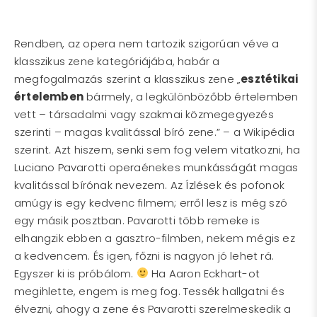
Rendben, az opera nem tartozik szigorúan véve a
klasszikus zene kategóriájába, habár a
megfogalmazás szerint a klasszikus zene „
e
sztétikai
értelemben
bármely, a legkülönbözőbb értelemben
vett – társadalmi vagy szakmai közmegegyezés
szerinti – magas kvalitással bíró zene.” – a Wikipédia
szerint. Azt hiszem, senki sem fog velem vitatkozni, ha
Luciano Pavarotti operaénekes munkásságát magas
kvalitással bírónak nevezem. Az Ízlések és pofonok
amúgy is egy kedvenc filmem; erről lesz is még szó
egy másik posztban. Pavarotti több remeke is
elhangzik ebben a gasztro-filmben, nekem mégis ez
a kedvencem. És igen, főzni is nagyon jó lehet rá.
Egyszer ki is próbálom.
Ha Aaron Eckhart-ot
megihlette, engem is meg fog. Tessék hallgatni és
élvezni, ahogy a zene és Pavarotti szerelmeskedik a