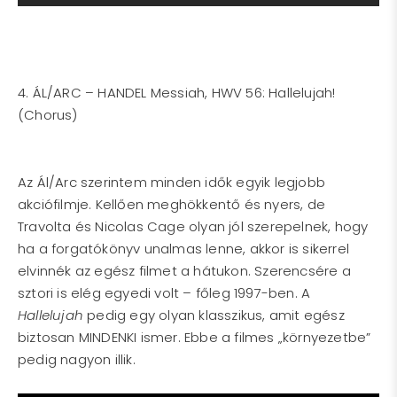
4. ÁL/ARC – HANDEL Messiah, HWV 56: Hallelujah!
(Chorus)
Az Ál/Arc szerintem minden idők egyik legjobb
akciófilmje. Kellően meghökkentő és nyers, de
Travolta és Nicolas Cage olyan jól szerepelnek, hogy
ha a forgatókönyv unalmas lenne, akkor is sikerrel
elvinnék az egész filmet a hátukon. Szerencsére a
sztori is elég egyedi volt – főleg 1997-ben. A
Hallelujah
pedig egy olyan klasszikus, amit egész
biztosan MINDENKI ismer. Ebbe a filmes „környezetbe”
pedig nagyon illik.