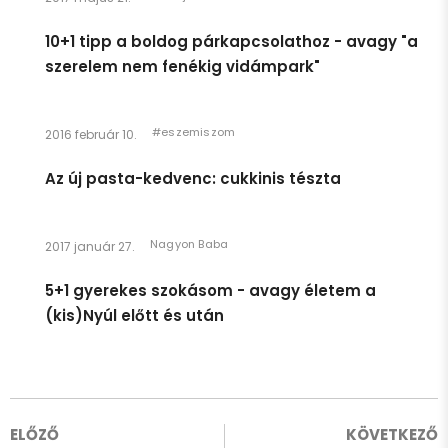
10+1 tipp a boldog párkapcsolathoz - avagy "a
szerelem nem fenékig vidámpark"
#eszemiszom
2016 február 10.
Az új pasta-kedvenc: cukkinis tészta
Nagyon Baba
2017 január 27.
5+1 gyerekes szokásom - avagy életem a
(kis)Nyúl előtt és után
ELŐZŐ
KÖVETKEZŐ
Egészen pár héttel ezelőttig úgy éreztem, hogy én egy