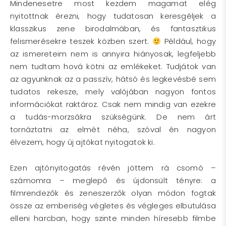
Mindenesetre most kezdem magamat elég
nyitottnak érezni, hogy tudatosan keresgéljek a
klasszikus zene birodalmában, és fantasztikus
felismerésekre teszek közben szert.
Például, hogy
az ismereteim nem is annyira hiányosak, legfeljebb
nem tudtam hová kötni az emlékeket. Tudjátok van
az agyunknak az a passzív, hátsó és legkevésbé sem
tudatos rekesze, mely valójában nagyon fontos
információkat raktároz. Csak nem mindig van ezekre
a tudás-morzsákra szükségünk. De nem árt
tornáztatni az elmét néha, szóval én nagyon
élvezem, hogy új ajtókat nyitogatok ki.
Ezen ajtónyitogatás révén jöttem rá csomó –
számomra – meglepő és újdonsült tényre: a
filmrendezők és zeneszerzők olyan módon fogtak
össze az emberiség végletes és végleges elbutulása
elleni harcban, hogy szinte minden híresebb filmbe