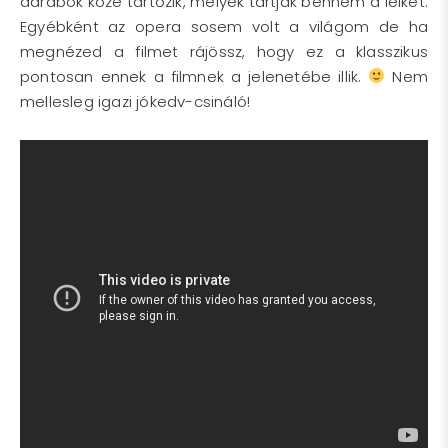
darabok közé tartozik, melyek tartják bennem a lelket.
Egyébként az opera sosem volt a világom de ha
megnézed a filmet rájössz, hogy ez a klasszikus
pontosan ennek a filmnek a jelenetébe illik.
Nem
mellesleg igazi jókedv-csináló!