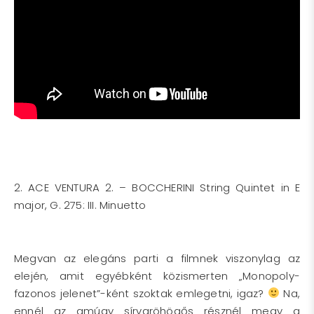
2. ACE VENTURA 2. – BOCCHERINI String Quintet in E
major, G. 275: III. Minuetto
Megvan az elegáns parti a filmnek viszonylag az
elején, amit egyébként közismerten „Monopoly-
fazonos jelenet”-ként szoktak emlegetni, igaz?
Na,
ennél az amúgy sírvaröhögős résznél megy a