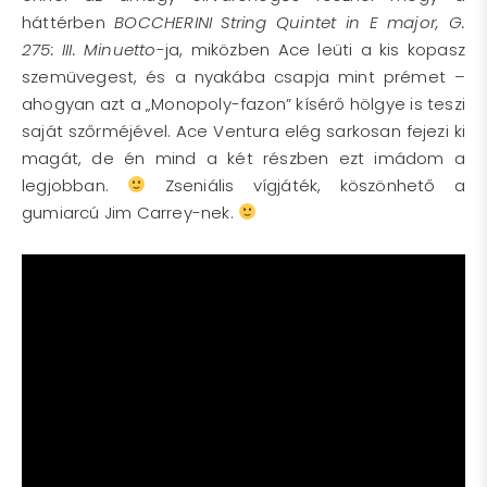
háttérben
BOCCHERINI String Quintet in E major, G.
275: III. Minuetto
-ja, miközben Ace leüti a kis kopasz
szemüvegest, és a nyakába csapja mint prémet –
ahogyan azt a „Monopoly-fazon” kísérő hölgye is teszi
saját szőrméjével. Ace Ventura elég sarkosan fejezi ki
magát, de én mind a két részben ezt imádom a
legjobban.
Zseniális vígjáték, köszönhető a
gumiarcú Jim Carrey-nek.