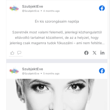
SzubjektEve
@SzubjektEve
4 months ago
Én kis szorongásaim naplója
Szeretnék most valami felemelő, jelenlegi közhangulattól
eltávolító tartalmat közzétenni, de az a helyzet, hogy
jelenleg csak magamra tudok fókuszálni – ami nem feltétlen
jó.
Az önfejlesztésem egyik igazán szűk keresztmetszetében
toporgok ismét, így most kihasználom a platformomat arra,
SzubjektEve
hogy naplózzam a lelkem, hátha ennyivel is sikerül
@SzubjektEve
5 months ago
elhallgattatnom a belső hangokat.
Szóval, szorongás.
Ilyen vagyok én. Egy ideje azon gondolkodom, hogy – bár
nem szeretem a diagnózist, hiszen a szó maga is már egy
negatív háttérjelentést hordoz – szükségem lenne arra, hogy