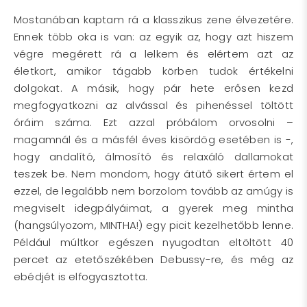
Mostanában kaptam rá a klasszikus zene élvezetére.
Ennek több oka is van: az egyik az, hogy azt hiszem
végre megérett rá a lelkem és elértem azt az
életkort, amikor tágabb körben tudok értékelni
dolgokat. A másik, hogy pár hete erősen kezd
megfogyatkozni az alvással és pihenéssel töltött
óráim száma. Ezt azzal próbálom orvosolni –
magamnál és a másfél éves kisördög esetében is -,
hogy andalító, álmosító és relaxáló dallamokat
teszek be. Nem mondom, hogy átütő sikert értem el
ezzel, de legalább nem borzolom tovább az amúgy is
megviselt idegpályáimat, a gyerek meg mintha
(hangsúlyozom, MINTHA!) egy picit kezelhetőbb lenne.
Például múltkor egészen nyugodtan eltöltött 40
percet az etetőszékében Debussy-re, és még az
ebédjét is elfogyasztotta.