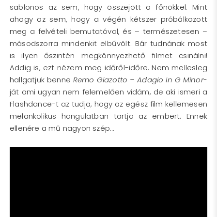
sablonos az sem, hogy összejött a főnökkel. Mint
ahogy az sem, hogy a végén kétszer próbálkozott
meg a felvételi bemutatóval, és – természetesen –
másodszorra mindenkit elbűvölt. Bár tudnának most
is ilyen őszintén megkönnyezhető filmet csinálni!
Addig is, ezt nézem meg időről-időre. Nem mellesleg
hallgatjuk benne
Remo Giazotto – Adagio In G Minor
-
ját ami ugyan nem felemelően vidám, de aki ismeri a
Flashdance-t az tudja, hogy az egész film kellemesen
melankolikus hangulatban tartja az embert. Ennek
ellenére a mű nagyon szép…