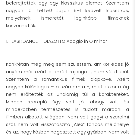
belerejtettek egy-egy klasszikus elemet. Szerintem
nagyon jól tették! Jöjjön 5+1 kedvelt klasszikus,
melyeknek ismeretét leginkább filmeknek
köszönhetjük.
1. FLASHDANCE – GIAZOTTO Adagio in G minor
Konkrétan még meg sem születtem, amikor édes jó
anyám már ezért a filmért rajongott, nem véletlenül.
Szerintem a romantikus filmek alapköve. Azért
nagyon különleges – a számomra -, mert ekkor még
nem erőltették az unalomig túl a karaktereket.
Minden szereplő úgy volt jó, ahogy volt és
mindeközben természetes is tudott maradni a
filmben alkotott világban. Nem volt gagyi a szerelmi
szál, nem volt visszataszító „Alex” táncos melóhelye
és az, hogy közben hegesztett egy gyárban. Nem volt