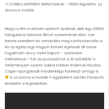
+1 CORELLI KAPITÁNY MANDOLINJA – VERDI Rigoletto: La
donna e mobile
Maga a film is erősen ajánlott azoknak, akik egy IGENIS
hangulatos háborús filmet szeretnének látni. Van
benne szerelem és romantika meg szívfacsarodás is,
és az egész egy nagyon korrekt egésszé áll össze.
Fogalmam sincs, miért kapott – szerintem
méltatlanul – 5,9-es pontszámot a 10-ből IMDb-n.
Véleményem szerint sokkal többet érdemel. Nicolas
Cage-rajongóknak mindenképp kötelező amúgy is.
A
La donna e mobile
-t egyébként szintén Pavarotti
énekelte a legszebben.