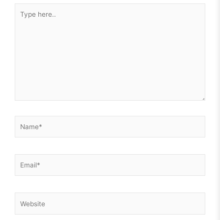
Type
És, hogy milyen lepke lesz a hernyóból? Majd meglátjuk.
here..
Még én sem tudom.
Csak azt, hogy idén nem a B oldal kezdődik. Magam is meg
fogok rajta lepődni, hogy a következő 10 évben mire leszek
képes. Nem, hogy mások.
Name*
Email*
Website