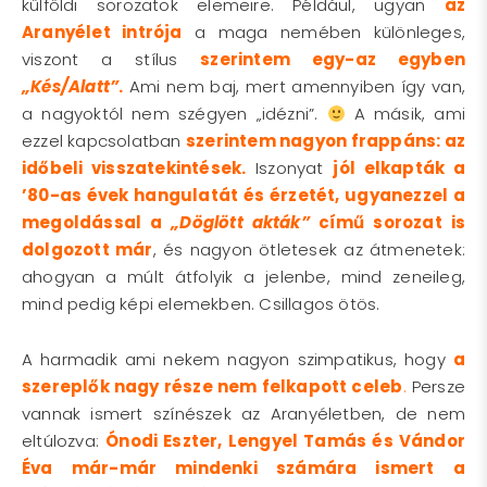
külföldi sorozatok elemeire. Például, ugyan
az
Aranyélet intrója
a maga nemében különleges,
viszont a stílus
szerintem egy-az egyben
„Kés/Alatt”
.
Ami nem baj, mert amennyiben így van,
a nagyoktól nem szégyen „idézni”.
A másik, ami
ezzel kapcsolatban
szerintem nagyon frappáns: az
időbeli visszatekintések.
Iszonyat
jól elkapták a
’80-as évek hangulatát és érzetét, ugyanezzel a
megoldással a
„Döglött akták”
című sorozat is
dolgozott már
, és nagyon ötletesek az átmenetek:
ahogyan a múlt átfolyik a jelenbe, mind zeneileg,
mind pedig képi elemekben. Csillagos ötös.
A harmadik ami nekem nagyon szimpatikus, hogy
a
szereplők nagy része nem felkapott celeb
.
Persze
vannak ismert színészek az Aranyéletben, de nem
eltúlozva:
Ónodi Eszter, Lengyel Tamás és Vándor
Éva már-már mindenki számára ismert a