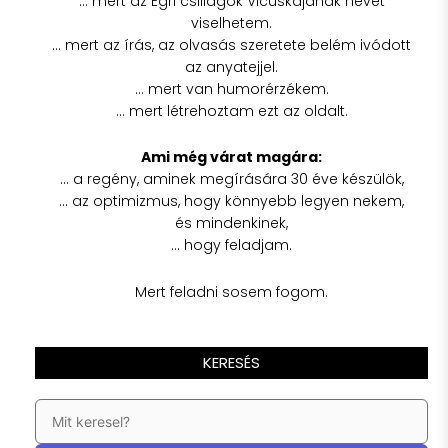
… mert az Egri csillagok Vicuskájának nevét
viselhetem.
… mert az írás, az olvasás szeretete belém ivódott
az anyatejjel.
… mert van humorérzékem.
… mert létrehoztam ezt az oldalt.
Ami még várat magára:
… a regény, aminek megírására 30 éve készülök,
… az optimizmus, hogy könnyebb legyen nekem,
és mindenkinek,
… hogy feladjam.
Mert feladni sosem fogom.
KERESÉS