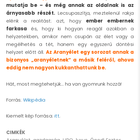
mutatja be – és még annak az oldalnak is az
árnyasabb részét.
Lecsupaszítja, meztelenül rakja
elénk a realitást: azt, hogy
ember embernek
farkasa
és, hogy ki hogyan reagál azokban a
helyzetekben, amikor nem csupán az élet vagy a
megélhetés a tét, hanem egy egyszerű döntési
helyzet előtt áll.
Az Aranyélet egy sorozat annak a
bizonyos „aranyéletnek” a másik feléről, ahova
eddig nem nagyon kukkanthattunk be.
Hát, most megtehetjük… ha van gyomrunk hozzá!
Forrás:
Wikipédia
Kiemelt kép forrása:
itt
.
CIMKÉK