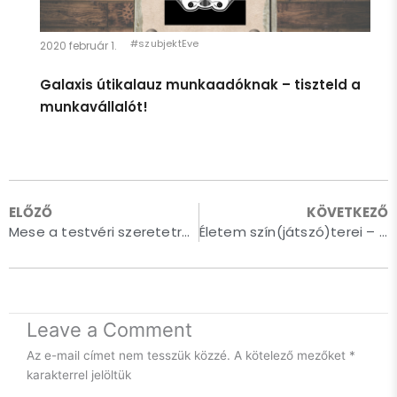
#szubjektEve
2020 február 1.
Galaxis útikalauz munkaadóknak – tiszteld a
Egészen pár héttel ezelőttig úgy éreztem, hogy én egy
munkavállalót!
gyerek vagyok. Azt hiszem, ennek megfelelően viselkedtem,
és így is kezeltek.
Persze így is van: anyám lánya vagyok, ami rendkívüli
büszkeséggel tölt el.
ELŐZŐ
KÖVETKEZŐ
Ugyanakkor, idén 40 éves leszek. És innentől kezdve így is
Mese a testvéri szeretetről – vigyázat, könny-csalogató!
Életem szín(játszó)terei – avagy „Szívem szállodái”
fogok viselkedni. Cserébe elvárom, hogy úgy is kezeljenek.
Felnőtt nőként. Szuverén gondolkodásmódú, független,
Show More
képességei és kapacitása teljes tudatában lévő
humanoidként.
Leave a Comment
Hosszú út előtt állok még önismereti utat tekintve, de az
önmagamba vetett hit az alapja kell, hogy legyen egy
Az e-mail címet nem tesszük közzé.
A kötelező mezőket
*
egészséges mentális működésnek. Szóval, legyen.
karakterrel jelöltük