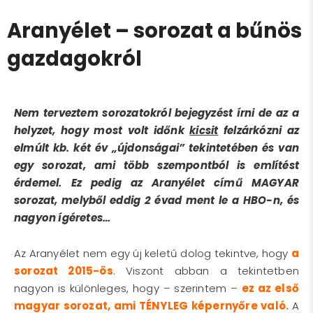
Aranyélet – sorozat a bűnös
gazdagokról
Nem terveztem sorozatokról bejegyzést írni de az a
helyzet, hogy most volt időnk
kicsit
felzárkózni az
elmúlt kb. két év „újdonságai” tekintetében és van
egy sorozat, ami több szempontból is említést
érdemel. Ez pedig az Aranyélet című MAGYAR
sorozat, melyből eddig 2 évad ment le a HBO-n, és
nagyon ígéretes…
Az Aranyélet nem egy új keletű dolog tekintve, hogy
a
sorozat 2015-ös
. Viszont abban a tekintetben
nagyon is különleges, hogy – szerintem –
ez az első
magyar sorozat, ami TÉNYLEG képernyőre való.
A