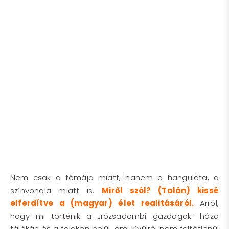
Nem csak a témája miatt, hanem a hangulata, a
színvonala miatt is.
Miről szól? (Talán) kissé
elferdítve a (magyar) élet realitásáról.
Arról,
hogy mi történik a „rózsadombi gazdagok” háza
tájékán és a falakon belül, ami kívülről nem feltétlenül