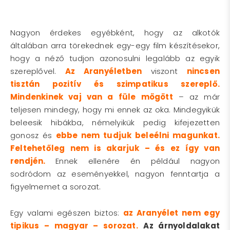
Nagyon érdekes egyébként, hogy az alkotók
általában arra törekednek egy-egy film készítésekor,
hogy a néző tudjon azonosulni legalább az egyik
szereplővel.
Az Aranyéletben
viszont
nincsen
tisztán pozitív és szimpatikus szereplő.
Mindenkinek vaj van a füle mögött
– az már
teljesen mindegy, hogy mi ennek az oka. Mindegyikük
beleesik hibákba, némelyikük pedig kifejezetten
gonosz és
ebbe nem tudjuk beleélni magunkat.
Feltehetőleg nem is akarjuk – és ez így van
rendjén.
Ennek ellenére én például nagyon
sodródom az eseményekkel, nagyon fenntartja a
figyelmemet a sorozat.
Egy valami egészen biztos:
az Aranyélet nem egy
tipikus – magyar – sorozat.
Az árnyoldalakat