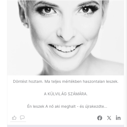
Szóval, szorongás.
Ilyen vagyok én. Egy ideje azon gondolkodom, hogy – bár
nem szeretem a diagnózist, hiszen a szó maga is már egy
negatív háttérjelentést hordoz – szükségem lenne arra, hogy
tudjam, mi a gond velem.
Miért vagyok egy két lábon járó szorongás. Gyakorlatilag
gyerekkorom óta. Miért van az, hogy nem tudok örülni
pusztán a napfénynek, vagy egy katicabogárnak, miért
tiszavirág-életűek az örömök az életemben.
Döntést hoztam. Ma teljes mértékben haszontalan leszek.
Miért nem tudok a seggemen megülni, pihenni, önostorozás
nélkül hagyni, ahogy a lakást és engem megzabál a kosz. Ez
A KÜLVILÁG SZÁMÁRA.
marha zavaró egyébként. Leköltöztünk a rohanó
nagyvárostól 70 km-re, hogy lelassuljunk, hogy ismét
Én leszek A nő aki meghalt - és újrakezdte
megtapasztalhassam, milyen a csend körülöttem. Erre nem
tudom élvezni.
Az univerzum alakítása alapján a mai napot úgy töltöm,
mintha semmi másom nem lenne, csak időm. Eddig jól megy.