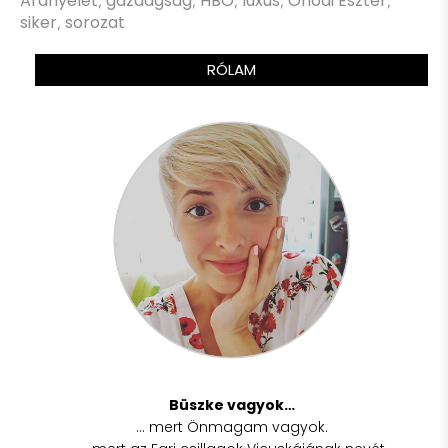
Aranyélet
gazdagság
HBO
luxus
Ónodi Eszter
,
,
,
,
,
siker
sorozat
,
RÓLAM
Büszke vagyok…
… mert Önmagam vagyok.