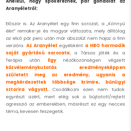
Anélkül, hogy spoilereznék, pár gondolat az
Aranyéletről:
Először is: Az Aranyélet egy finn sorozat, a
„Könnyű
élet”
remake-je és magyar változata, mely állítólag
az első pár perc után már abszolút nem hajaz a finn
verzióra.
Az Aranyélet
egyébként
a HBO harmadik
saját gyártású sorozata
, a Társas játék és a
Terápia után.
Egy
nézőközönségen végzett
közvéleménykutatás eredményeképpen
született meg az eredmény, ugyanis a
megkérdezettek többsége krimire, bűnügyi
sztorira vágyott.
Csodálkozni ezen nem tudok:
egyrészt azért, mert elég sok a bújtatott/rejtett
agresszió az emberekben, másrészt ez egy necces
téma, kevesen feszegetik.