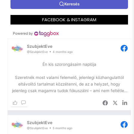
Keresés
FACEBOOK & INSTAGRAM
Powered by
SzubjektEve
@SzubjektEve
4 months ago
Én kis szorongásaim naplója
Szeretnék most valami felemelő, jelenlegi közhangulattól
eltávolító tartalmat közzétenni, de az a helyzet, hogy
jelenleg csak magamra tudok fókuszálni – ami nem feltétlen
jó.
Az önfejlesztésem egyik igazán szűk keresztmetszetében
toporgok ismét, így most kihasználom a platformomat arra,
SzubjektEve
hogy naplózzam a lelkem, hátha ennyivel is sikerül
@SzubjektEve
5 months ago
elhallgattatnom a belső hangokat.