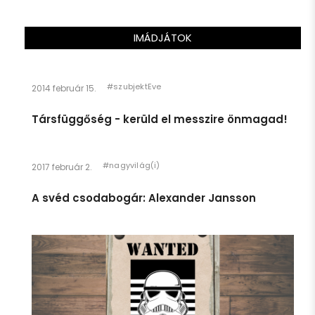
@SzubjektEve
2 years ago
IMÁDJÁTOK
#szubjektEve
2014 február 15.
Társfüggőség - kerüld el messzire önmagad!
#nagyvilág(i)
2017 február 2.
A svéd csodabogár: Alexander Jansson