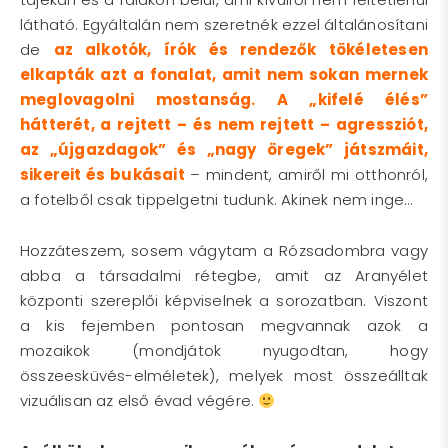
látható. Egyáltalán nem szeretnék ezzel általánosítani
de
az alkotók, írók és rendezők tökéletesen
elkapták azt a fonalat, amit nem sokan mernek
meglovagolni mostanság.
A „kifelé élés”
hátterét, a rejtett – és nem rejtett – agressziót,
az „újgazdagok” és „nagy öregek” játszmáit,
sikereit és bukásait
– mindent, amiről mi otthonról,
a fotelből csak tippelgetni tudunk. Akinek nem inge…
Hozzáteszem, sosem vágytam a Rózsadombra vagy
abba a társadalmi rétegbe, amit az Aranyélet
központi szereplői képviselnek a sorozatban. Viszont
a kis fejemben pontosan megvannak azok a
mozaikok (mondjátok nyugodtan, hogy
összeesküvés-elméletek), melyek most összeálltak
vizuálisan az első évad végére.