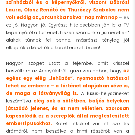
színházból és a képernyőkről, viszont Döbrösi
Laura, Olasz Renátó és Thuróczy Szabolcs nem
volt eddig az „arcunkba rakva”
nap mint nap
– és
ez jó. Nagyon jó. Egyrészt hitelesebben jön le a TV
képernyőről a történet, hiszen számunkra „ismeretlen”
alakok tűnnek fel benne, másrészt tényleg jól
elkapták a készítők a karaktereket, bravó!
Nagyon szöget ütött a fejembe, amit Krisszel
beszéltem az Aranyéletről. Igaza van abban, hogy
az
egész egy elég „lehúzós”, nyomasztó hatással
lehet az emberre – a történet alapjában véve is,
de maga a látványvilág is.
A luxus-helyszíneket
leszámítva
elég sok a sötétben, baljós helyeken
játszódó jelenet, és ez nem véletlen. Szorosan
kapcsolódik ez a szereplők által megtestesített
embertípusokhoz.
Sötét titkokról van itt szó és
drámáról, nem beszélve a krimi részéről: van a