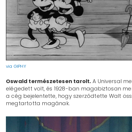
via GIPHY
Oswald természetesen tarolt.
A Universal me
elégedett volt, és 1928-ban magabiztosan ment
a cég bejelentette, hogy szerződtette Walt ös
megtartotta magának.