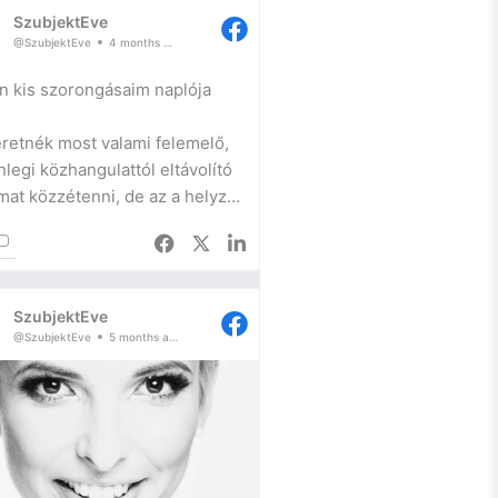
SzubjektEve
@SzubjektEve
4 months ago
n kis szorongásaim naplója
retnék most valami felemelő,
nlegi közhangulattól eltávolító
lmat közzétenni, de az a helyzet,
 jelenleg csak magamra tudok
uszálni – ami nem feltétlen jó.
fejlesztésem egyik igazán szűk
SzubjektEve
ztmetszetében toporgok ismét,
@SzubjektEve
5 months ago
ost kihasználom a platformomat
 hogy naplózzam a lelkem, hátha
vel is sikerül elhallgattatnom a
belső hangokat.
Szóval, szorongás.