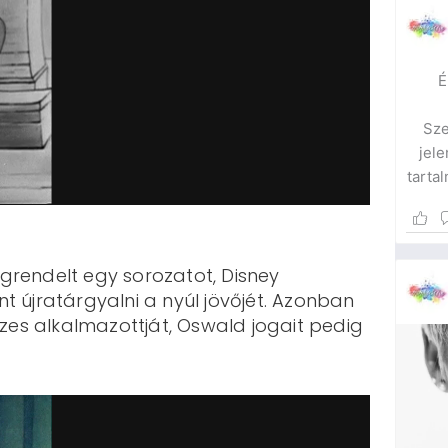
É
Sze
jele
tarta
hogy
fók
Az ön
grendelt egy sorozatot, Disney
keres
 újratárgyalni a nyúl jövőjét. Azonban
így m
szes alkalmazottját, Oswald jogait pedig
arra,
ennyi