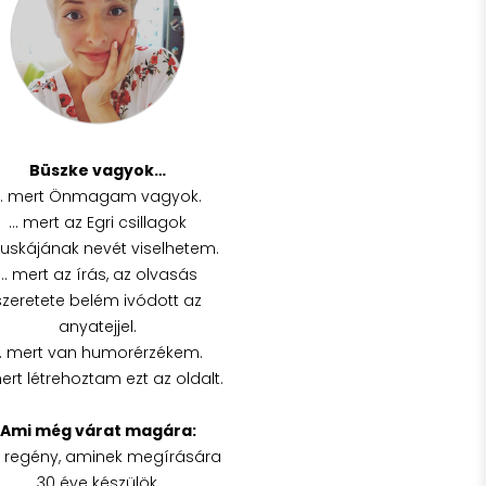
Büszke vagyok…
… mert Önmagam vagyok.
… mert az Egri csillagok
cuskájának nevét viselhetem.
… mert az írás, az olvasás
szeretete belém ivódott az
anyatejjel.
… mert van humorérzékem.
ert létrehoztam ezt az oldalt.
Ami még várat magára:
a regény, aminek megírására
30 éve készülök,