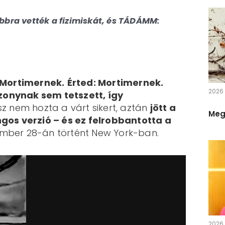
megül
Csin
majd
hag
bbra vették a fizimiskát, és TÁDÁMM:
le
(kapa
megz
erő
én i
egy
lehet
n
ninc
-
megta
 Mortimernek.
Érted: Mortimernek.
elle
körül
2026 á
Szó
zonynak sem tetszett, így
(
Edz
sz nem hozta a várt sikert, aztán
jött a
Min
Meg
aztá
ngos verzió – és ez felrobbantotta a
pin
enn
- 
mber 28-án történt New York-ban.
macská
sim
vir
ki
nem e
fel
meg
mel
Mert 
ma
nem 
bebi
igá
AZ 
va
Hát 
ül
va
2026 