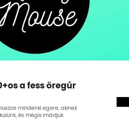
0+os a fess öregúr
luszos mindenki egere, akinek
ünk, és mégis imádjuk.