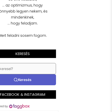
… az optimizmus, hogy
önnyebb legyen nekem, és
mindenkinek,
… hogy feladjam.
Mert feladni sosem fogom.
KERESÉS
Keresés
FACEBOOK & INSTAGRAM
ed by