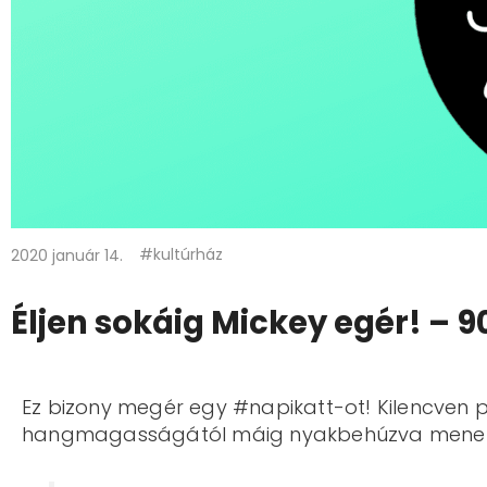
#kultúrház
2020 január 14.
Éljen sokáig Mickey egér! – 9
Ez bizony megér egy #napikatt-ot! Kilencven p
hangmagasságától máig nyakbehúzva menekül