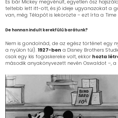
És bár Mickey megvénült, egyetlen ősz hajszála 
teltebb lett itt-ott, és jó ideje ugyanazokat 
van, még Télapót is lekörözte – ezt írta a Tim
De honnan indult kerekfülű barátunk?
Nem is gondolnád, de az egész történet egy n
a nyúlon túl).
1927-ben
a Disney Brothers Stud
csak egy kis fogaskereke volt, ekkor
hozta lét
második anyakönyvezett nevén Oswaldot –, a k