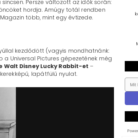
sincsen. Persze változott az idők során:
a göncöket hordja. Amúgy totál rendben
k
e Magazin több, mint egy évtizede.
yúllal kezdődött (vagyis mondhatnánk:
io a Universal Pictures gépezetének még
re Walt Disney Lucky Rabbit-et
–
erekképű, lapátfülű nyulat.
Power