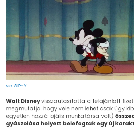
via GIPHY
Walt Disney
visszautasította a felajánlott fiz
megmutatja, hogy vele nem lehet csak úgy kiba
egyetlen hozzá lojális munkatársa volt)
összed
gyászolása helyett belefogtak egy új kara