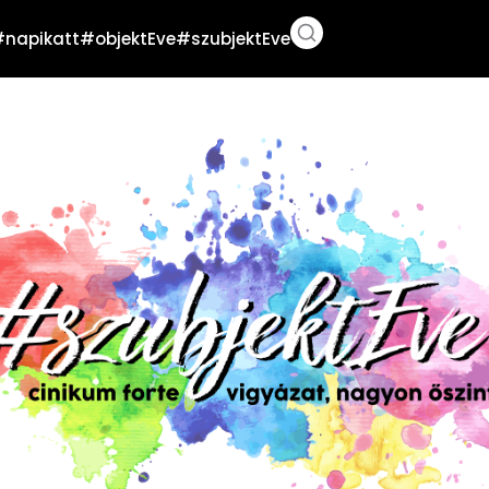
#napikatt
#objektEve
#szubjektEve