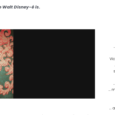
 Walt Disney-é is.
Vi
… m
… 