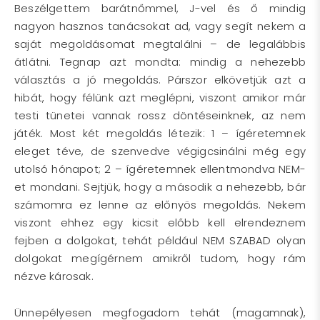
Beszélgettem barátnőmmel, J-vel és ő mindig
nagyon hasznos tanácsokat ad, vagy segít nekem a
saját megoldásomat megtalálni – de legalábbis
átlátni. Tegnap azt mondta: mindig a nehezebb
választás a jó megoldás. Párszor elkövetjük azt a
hibát, hogy félünk azt meglépni, viszont amikor már
testi tünetei vannak rossz döntéseinknek, az nem
játék. Most két megoldás létezik: 1 – ígéretemnek
eleget téve, de szenvedve végigcsinálni még egy
utolsó hónapot; 2 – ígéretemnek ellentmondva NEM-
et mondani. Sejtjük, hogy a második a nehezebb, bár
számomra ez lenne az előnyös megoldás. Nekem
viszont ehhez egy kicsit előbb kell elrendeznem
fejben a dolgokat, tehát például NEM SZABAD olyan
dolgokat megígérnem amikről tudom, hogy rám
nézve károsak.
Ünnepélyesen megfogadom tehát (magamnak),