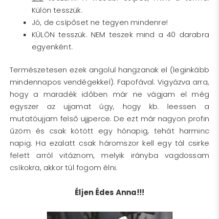
Külön tesszük.
Jó, de csípőset ne tegyen mindenre!
KÜLÖN tesszük. NEM teszek mind a 40 darabra
egyenként.
Természetesen ezek angolul hangzanak el (leginkább
mindennapos vendégekkel). Fapofával. Vigyázva arra,
hogy a maradék időben már ne vágjam el még
egyszer az ujjamat úgy, hogy kb. leessen a
mutatóujjam felső ujjperce. De ezt már nagyon profin
űzöm és csak kötött egy hónapig, tehát harminc
napig. Ha ezalatt csak háromszor kell egy tál csirke
felett arról vitáznom, melyik irányba vagdossam
csíkokra, akkor túl fogom élni.
Éljen Édes Anna!!!