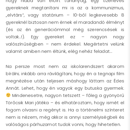
hogy hiába van előírt tananyag, egy tizenéves
gyereknek megtanítani mi is az a kommunizmus,
„elvtárs”, vagy statárium – 10-ből legkevesebb 8
gyereknél biztosan nem érnek el maradandó élményt
(és az én generációmmal még szerencsések is
voltak…!). Egy gyereket ez – nagyon nagy
valószínűségben – nem érdekel. Megértetni velünk
valamit amiben nem éltünk, elég nehéz feladat…
Na persze most nem az iskolarendszert akarom
bírálni; inkább arra rávilágítani, hogy én a tegnapi film
megnézése után teljesen máshogy láttam az Édes
Annát. Lehet, hogy én vagyok egy butuska gyermek.
Mindenesetre, nagyon tetszett – főleg a gyönyörű
Törőcsik Mari játéka – és elhatároztam, hogy ismét el
fogom olvasni a regényt is. Ha a történelmi színteret
nem is nézem, még akkor is annyi személyiségbeli és
valóságos párhuzamot tudok vonni, hogy hihetetlen.