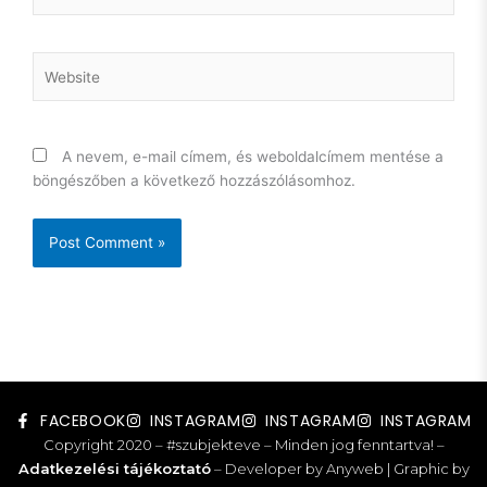
Website
A nevem, e-mail címem, és weboldalcímem mentése a
böngészőben a következő hozzászólásomhoz.
FACEBOOK
INSTAGRAM
INSTAGRAM
INSTAGRAM
Copyright 2020 – #szubjekteve – Minden jog fenntartva! –
Adatkezelési tájékoztató
– Developer by Anyweb | Graphic by