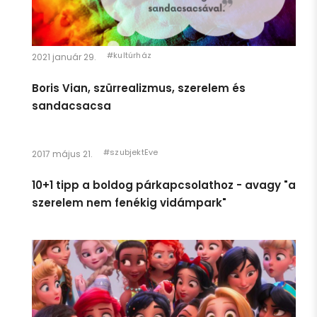
#kultúrház
2021 január 29.
Boris Vian, szürrealizmus, szerelem és
sandacsacsa
#szubjektEve
2017 május 21.
10+1 tipp a boldog párkapcsolathoz - avagy "a
szerelem nem fenékig vidámpark"
Egészen pár héttel ezelőttig úgy éreztem, hogy én egy
gyerek vagyok. Azt hiszem, ennek megfelelően viselkedtem,
és így is kezeltek.
Persze így is van: anyám lánya vagyok, ami rendkívüli