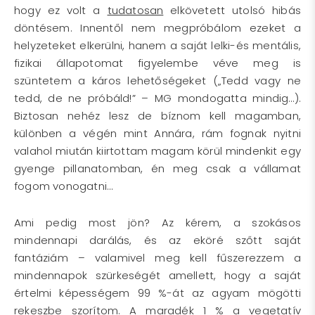
hogy ez volt a
tudatosan
elkövetett utolsó hibás
döntésem. Innentől nem megpróbálom ezeket a
helyzeteket elkerülni, hanem a saját lelki-és mentális,
fizikai állapotomat figyelembe véve meg is
szüntetem a káros lehetőségeket („Tedd vagy ne
tedd, de ne próbáld!” – MG mondogatta mindig…).
Biztosan nehéz lesz de bíznom kell magamban,
különben a végén mint Annára, rám fognak nyitni
valahol miután kiirtottam magam körül mindenkit egy
gyenge pillanatomban, én meg csak a vállamat
fogom vonogatni…
Ami pedig most jön? Az kérem, a szokásos
mindennapi darálás, és az eköré szőtt saját
fantáziám – valamivel meg kell fűszerezzem a
mindennapok szürkeségét amellett, hogy a saját
értelmi képességem 99 %-át az agyam mögötti
rekeszbe szorítom. A maradék 1 % a vegetatív