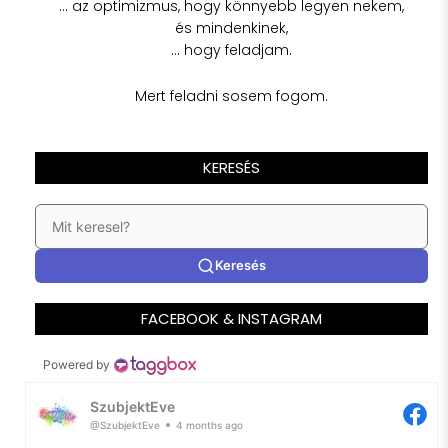
… az optimizmus, hogy könnyebb legyen nekem,
és mindenkinek,
… hogy feladjam.
Mert feladni sosem fogom.
KERESÉS
Keresés
FACEBOOK & INSTAGRAM
Powered by
SzubjektEve
@SzubjektEve
4 months ago