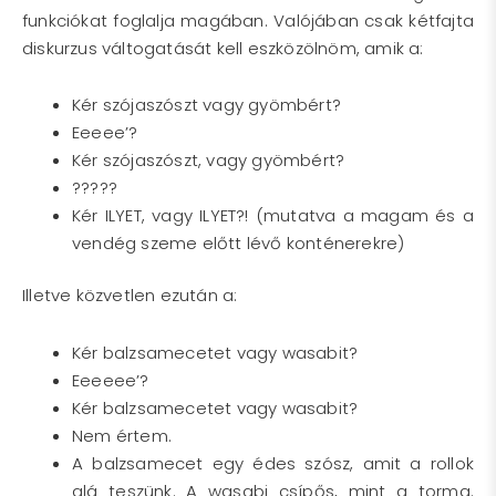
funkciókat foglalja magában. Valójában csak kétfajta
diskurzus váltogatását kell eszközölnöm, amik a:
Kér szójaszószt vagy gyömbért?
Eeeee’?
Kér szójaszószt, vagy gyömbért?
?????
Kér ILYET, vagy ILYET?! (mutatva a magam és a
vendég szeme előtt lévő konténerekre)
Illetve közvetlen ezután a:
Kér balzsamecetet vagy wasabit?
Eeeeee’?
Kér balzsamecetet vagy wasabit?
Nem értem.
A balzsamecet egy édes szósz, amit a rollok
alá
teszünk. A wasabi csípős, mint a torma.