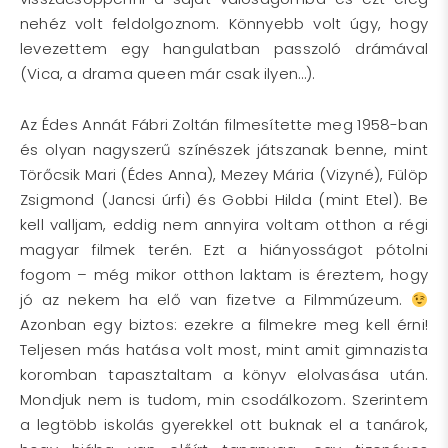
nehéz volt feldolgoznom. Könnyebb volt úgy, hogy
levezettem egy hangulatban passzoló drámával
(Vica, a drama queen már csak ilyen…).
Az Édes Annát Fábri Zoltán filmesítette meg 1958-ban
és olyan nagyszerű színészek játszanak benne, mint
Törőcsik Mari (Édes Anna), Mezey Mária (Vizyné), Fülöp
Zsigmond (Jancsi úrfi) és Gobbi Hilda (mint Etel). Be
kell valljam, eddig nem annyira voltam otthon a régi
magyar filmek terén. Ezt a hiányosságot pótolni
fogom – még mikor otthon laktam is éreztem, hogy
jó az nekem ha elő van fizetve a Filmmúzeum.
Azonban egy biztos: ezekre a filmekre meg kell érni!
Teljesen más hatása volt most, mint amit gimnazista
koromban tapasztaltam a könyv elolvasása után.
Mondjuk nem is tudom, min csodálkozom. Szerintem
a legtöbb iskolás gyerekkel ott buknak el a tanárok,