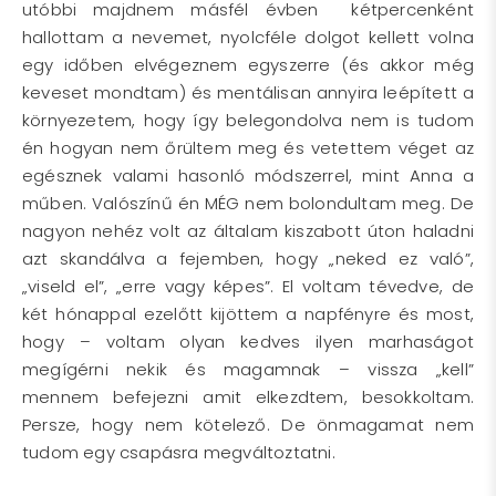
utóbbi majdnem másfél évben kétpercenként
hallottam a nevemet, nyolcféle dolgot kellett volna
egy időben elvégeznem egyszerre (és akkor még
keveset mondtam) és mentálisan annyira leépített a
környezetem, hogy így belegondolva nem is tudom
én hogyan nem őrültem meg és vetettem véget az
egésznek valami hasonló módszerrel, mint Anna a
műben. Valószínű én MÉG nem bolondultam meg. De
nagyon nehéz volt az általam kiszabott úton haladni
azt skandálva a fejemben, hogy „neked ez való”,
„viseld el”, „erre vagy képes”. El voltam tévedve, de
két hónappal ezelőtt kijöttem a napfényre és most,
hogy – voltam olyan kedves ilyen marhaságot
megígérni nekik és magamnak – vissza „kell”
mennem befejezni amit elkezdtem, besokkoltam.
Persze, hogy nem kötelező. De önmagamat nem
tudom egy csapásra megváltoztatni.