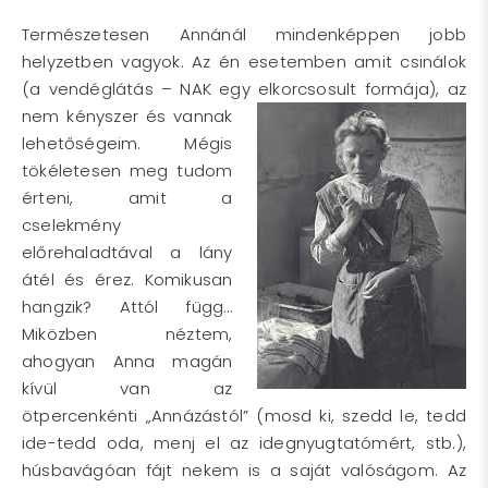
Természetesen Annánál mindenképpen jobb
helyzetben vagyok. Az én esetemben amit csinálok
(a vendéglátás – NAK egy
elkorcsosult formája), az
nem kényszer és vannak
lehetőségeim. Mégis
tökéletesen meg tudom
érteni, amit a
cselekmény
előrehaladtával a lány
átél és érez. Komikusan
hangzik? Attól függ…
Miközben néztem,
ahogyan Anna magán
kívül van az
ötpercenkénti „Annázástól” (mosd ki, szedd le, tedd
ide-tedd oda, menj el az idegnyugtatómért, stb.),
húsbavágóan fájt nekem is a saját valóságom. Az