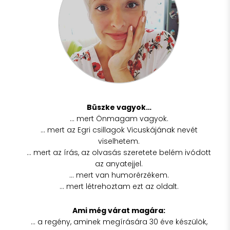
Büszke vagyok…
… mert Önmagam vagyok.
… mert az Egri csillagok Vicuskájának nevét
viselhetem.
… mert az írás, az olvasás szeretete belém ivódott
az anyatejjel.
… mert van humorérzékem.
… mert létrehoztam ezt az oldalt.
Ami még várat magára:
… a regény, aminek megírására 30 éve készülök,