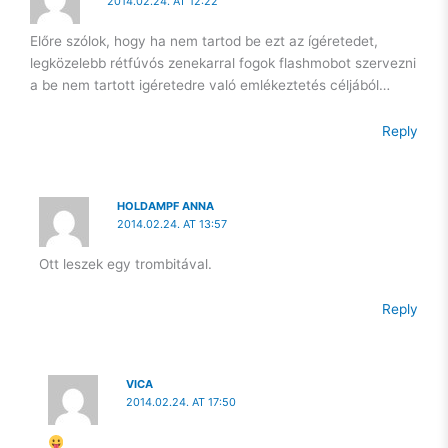
2014.02.24. AT 12:22
Előre szólok, hogy ha nem tartod be ezt az ígéretedet,
legközelebb rétfúvós zenekarral fogok flashmobot szervezni
a be nem tartott igéretedre való emlékeztetés céljából…
Reply
HOLDAMPF ANNA
2014.02.24. AT 13:57
Ott leszek egy trombitával.
Reply
VICA
2014.02.24. AT 17:50