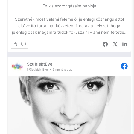
Én kis szorongásaim naplója
Szeretnék most valami felemelő, jelenlegi közhangulattól
eltávolító tartalmat közzétenni, de az a helyzet, hogy
jelenleg csak magamra tudok fókuszálni – ami nem feltétlen
jó.
Az önfejlesztésem egyik igazán szűk keresztmetszetében
toporgok ismét, így most kihasználom a platformomat arra,
SzubjektEve
hogy naplózzam a lelkem, hátha ennyivel is sikerül
@SzubjektEve
5 months ago
elhallgattatnom a belső hangokat.
Szóval, szorongás.
Ilyen vagyok én. Egy ideje azon gondolkodom, hogy – bár
nem szeretem a diagnózist, hiszen a szó maga is már egy
negatív háttérjelentést hordoz – szükségem lenne arra, hogy
tudjam, mi a gond velem.
Miért vagyok egy két lábon járó szorongás. Gyakorlatilag