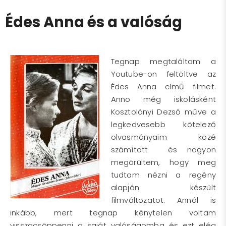
Édes Anna és a valóság
Tegnap megtaláltam a
Youtube-on feltöltve az
Édes Anna című filmet.
Anno még iskolásként
Kosztolányi Dezső műve a
legkedvesebb kötelező
olvasmányaim közé
számított és nagyon
megörültem, hogy meg
tudtam nézni a regény
alapján készült
filmváltozatot. Annál is
inkább, mert tegnap kénytelen voltam
visszacsöppenni a saját valóságomba és ezt elég