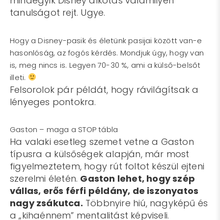
mindegyik Disney alkotás valamilyen
tanulságot rejt. Ugye.
Hogy a Disney-pasik és életünk pasijai között van-e
hasonlóság, az fogós kérdés. Mondjuk úgy, hogy van
is, meg nincs is. Legyen 70-30 %, ami a külső-belsőt
illeti.
Felsorolok pár példát, hogy rávilágítsak a
lényeges pontokra.
Gaston – maga a STOP tábla
Ha valaki esetleg szemet vetne a Gaston
típusra a külsőségek alapján, már most
figyelmeztetem, hogy rút foltot készül ejteni
szerelmi életén.
Gaston lehet, hogy szép
vállas, erős férfi példány, de iszonyatos
nagy zsákutca.
Többnyire hiú, nagyképű és
a „kihaénnem” mentalitást képviseli.