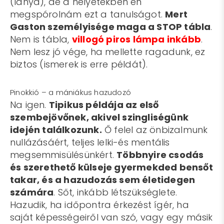
(lánya), de a helyetekben én
megspórolnám ezt a tanulságot.
Mert
Gaston személyisége maga a STOP tábla
.
Nem is tábla,
villogó piros lámpa inkább
.
Nem lesz jó vége, ha mellette ragadunk, ez
biztos (ismerek is erre példát).
Pinokkió – a mániákus hazudozó
Na igen.
Tipikus példája az első
szembejövőnek, akivel szingliségünk
idején találkozunk.
Ő felel az önbizalmunk
nullázásáért, teljes lelki-és mentális
megsemmisülésünkért.
Többnyire csodás
és szerethető külseje gyermekded bensőt
takar, és a hazudozás sem életidegen
számára
. Sőt, inkább létszükséglete.
Hazudik, ha időpontra érkezést ígér, ha
saját képességeiről van szó, vagy egy másik