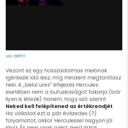
via GIPHY
Viszont ez egy hosszadalmas melónak
ígérkezik: idő lesz, míg mindent megtanítasz
neki. A „belül üres” kifejezés Hercules
esetében nem a butuskaságot takarja (bár
ilyen is létezik) hanem, hogy szó szerint
Neked kell felépítened az értékrendjét
.
Ha vállalod ezt a pár évtizedes (?)
folyamatot, akkor Herculessel nagyon jól
jársz. És nem csak azért, mert játszi