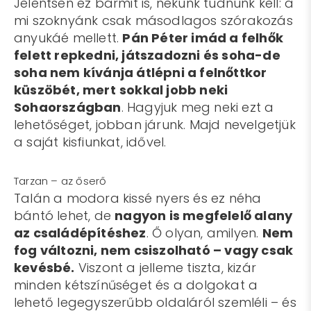
Jelentsen ez bármit is, nekünk tudnunk kell: a
mi szoknyánk csak másodlagos szórakozás
anyukáé mellett.
Pán Péter imád a felhők
felett repkedni, játszadozni és soha-de
soha nem kívánja átlépni a felnőttkor
küszöbét, mert
sokkal jobb neki
Sohaországban
. Hagyjuk meg neki ezt a
lehetőséget, jobban járunk. Majd nevelgetjük
a saját kisfiunkat, idővel.
Tarzan – az őserő
Talán a modora kissé nyers és ez néha
bántó lehet, de
nagyon is megfelelő alany
az családépítéshez
. Ő olyan, amilyen.
Nem
fog változni, nem csiszolható – vagy csak
kevésbé.
Viszont a jelleme tiszta, kizár
minden kétszínűséget és a dolgokat a
lehető legegyszerűbb oldaláról szemléli – és