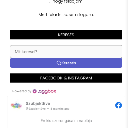
… hogy feladjam.
Mert feladni sosem fogom.
KERESÉS
Keresés
FACEBOOK & INSTAGRAM
Powered by
SzubjektEve
@SzubjektEve
4 months ago
Én kis szorongásaim naplója