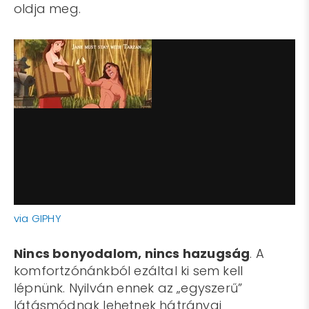
oldja meg.
via GIPHY
Nincs bonyodalom, nincs hazugság
. A
komfortzónánkból ezáltal ki sem kell
lépnünk. Nyilván ennek az „egyszerű”
látásmódnak lehetnek hátrányai