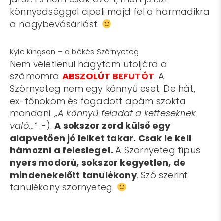
könnyedséggel cipeli majd fel a harmadikra
a nagybevásárlást.
Kyle Kingson – a békés Szörnyeteg
Nem véletlenül hagytam utoljára a
számomra
ABSZOLÚT BEFUTÓT
. A
Szörnyeteg nem egy könnyű eset. De hát,
ex-főnököm és fogadott apám szokta
mondani:
„A könnyű feladat a ketteseknek
való…”
:-).
A sokszor zord külső egy
alapvetően jó lelket takar. Csak le kell
hámozni a felesleget.
A Szörnyeteg típus
nyers modorú, sokszor kegyetlen, de
mindenekelőtt tanulékony
. Szó szerint:
tanulékony szörnyeteg.