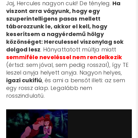
Jaj, Hercules nagyon cuki! De tényleg.
Ha
viszont arra vágyunk, hogy egy
szuperintelligens pasas mellett
táborozzunk le, akkor el kell, hogy
keserítsem a nagyérdemű hölgy
közönséget: Herculessel viszonylag sok
dolgod lesz
. Hányattatott múltja miatt
semmiféle neveléssel nem rendelkezik
(értsd: sem jóval, sem pedig rosszal), így TE
leszel anyja helyett anyja. Nagyon helyes,
igazi cukifiú
, és ami a bensőt illeti: az sem
egy rossz alap. Legalább nem
rosszindulatú.