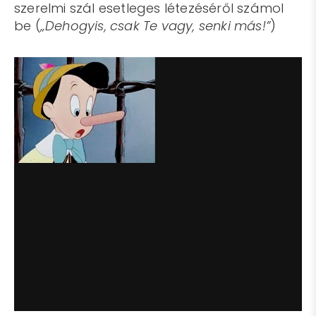
szerelmi szál esetleges létezéséről számol
be (
„Dehogyis, csak Te vagy, senki más!”
)