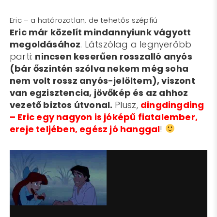
Eric – a határozatlan, de tehetős szépfiú
Eric már közelít mindannyiunk vágyott
megoldásához
. Látszólag a legnyerőbb
parti:
nincsen keserűen rosszalló anyós
(bár őszintén szólva nekem még soha
nem volt rossz anyós-jelöltem), viszont
van egzisztencia, jövőkép és az ahhoz
vezető biztos útvonal.
Plusz,
dingdingding
– Eric egy nagyon is jóképű fiatalember,
ereje teljében, egész jó hanggal
!