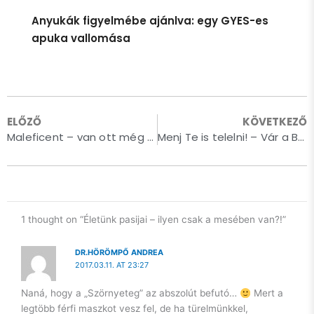
Ugyanakkor, idén 40 éves leszek. És innentől kezdve így is
fogok viselkedni. Cserébe elvárom, hogy úgy is kezeljenek.
Anyukák figyelmébe ajánlva: egy GYES-es
Felnőtt nőként. Szuverén gondolkodásmódú, független,
Show More
apuka vallomása
képességei és kapacitása teljes tudatában lévő
humanoidként.
Hosszú út előtt állok még önismereti utat tekintve, de az
önmagamba vetett hit az alapja kell, hogy legyen egy
ELŐZŐ
KÖVETKEZŐ
egészséges mentális működésnek. Szóval, legyen.
Maleficent – van ott még csöppnyi gonoszság, ahonnan az előző érkezett!
Menj Te is telelni! – Vár a Balaton és a Mala Garden Hotel****Superior
És, hogy milyen lepke lesz a hernyóból? Majd meglátjuk.
Még én sem tudom.
Csak azt, hogy idén nem a B oldal kezdődik. Magam is meg
fogok rajta lepődni, hogy a következő 10 évben mire leszek
1 thought on “Életünk pasijai – ilyen csak a mesében van?!”
képes. Nem, hogy mások.
DR.HÖRÖMPŐ ANDREA
2017.03.11. AT 23:27
Naná, hogy a „Szörnyeteg” az abszolút befutó…
Mert a
legtöbb férfi maszkot vesz fel, de ha türelmünkkel,