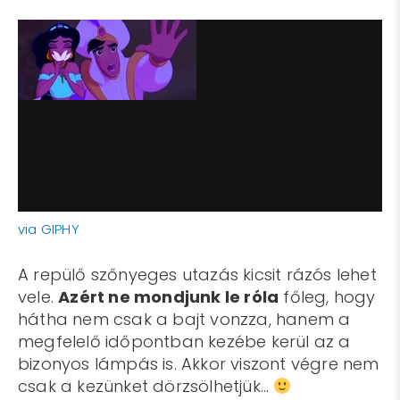
via GIPHY
A repülő szőnyeges utazás kicsit rázós lehet
vele.
Azért ne mondjunk le róla
főleg, hogy
hátha nem csak a bajt vonzza, hanem a
megfelelő időpontban kezébe kerül az a
bizonyos lámpás is. Akkor viszont végre nem
csak a kezünket dörzsölhetjük…