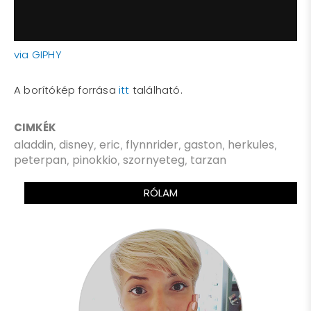
via GIPHY
A borítókép forrása
itt
található.
CIMKÉK
aladdin
disney
eric
flynnrider
gaston
herkules
,
,
,
,
,
,
peterpan
pinokkio
szornyeteg
tarzan
,
,
,
RÓLAM