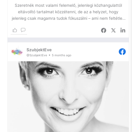
Szeretnék most valami felemelő, jelenlegi közhangulattól
eltávolító tartalmat közzétenni, de az a helyzet, hogy
jelenleg csak magamra tudok fókuszálni – ami nem feltétlen
jó.
Az önfejlesztésem egyik igazán szűk keresztmetszetében
toporgok ismét, így most kihasználom a platformomat arra,
SzubjektEve
hogy naplózzam a lelkem, hátha ennyivel is sikerül
@SzubjektEve
5 months ago
elhallgattatnom a belső hangokat.
Szóval, szorongás.
Ilyen vagyok én. Egy ideje azon gondolkodom, hogy – bár
nem szeretem a diagnózist, hiszen a szó maga is már egy
negatív háttérjelentést hordoz – szükségem lenne arra, hogy
tudjam, mi a gond velem.
Miért vagyok egy két lábon járó szorongás. Gyakorlatilag
gyerekkorom óta. Miért van az, hogy nem tudok örülni
pusztán a napfénynek, vagy egy katicabogárnak, miért