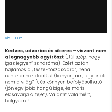
via GIPHY
Kedves, udvarias és sikeres – viszont
nem
a legnagyobb agytröszt
(„túl szép, hogy
igaz legyen” szindróma). Ezért aztán
hajlamos a „tesze-toszaságra”, néha
nehezen hoz döntést (könyörgöm, egy csók
nem a világ?!), és könnyen befolyásolható
(jön egy jobb hangú bige, és máris
elcsavarja a fejét). Valamit valamiért,
hölgyeim…!