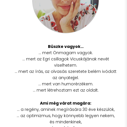
Büszke vagyok…
… mert Önmagam vagyok.
… mert az Egri csillagok Vicuskájának nevét
viselhetem.
… mert az írás, az olvasás szeretete belém ivódott
az anyatejjel.
… mert van humorérzékem.
… mert létrehoztam ezt az oldalt.
Ami még várat magára:
… a regény, aminek megírására 30 éve készülök,
… az optimizmus, hogy könnyebb legyen nekem,
és mindenkinek,