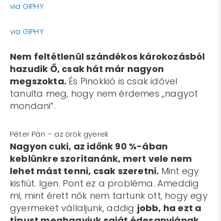
via GIPHY
via GIPHY
Nem feltétlenül szándékos károkozásból
hazudik Ő, csak hát már nagyon
megszokta.
És Pinokkió is csak idővel
tanulta meg, hogy nem érdemes „nagyot
mondani”.
Péter Pán – az örök gyerek
Nagyon cuki, az időnk 90 %-ában
keblünkre szorítanánk, mert vele nem
lehet mást tenni, csak szeretni.
Mint egy
kisfiút. Igen. Pont ez a probléma. Ameddig
mi, mint érett nők nem tartunk ott, hogy egy
gyermeket vállaljunk, addig
jobb, ha ezt a
típust meghagyjuk saját édesanyjának
.