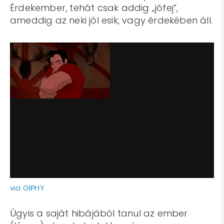
Érdekember, tehát csak addig „jófej”,
ameddig az neki jól esik, vagy érdekében áll.
via GIPHY
Úgyis a saját hibájából tanul az ember