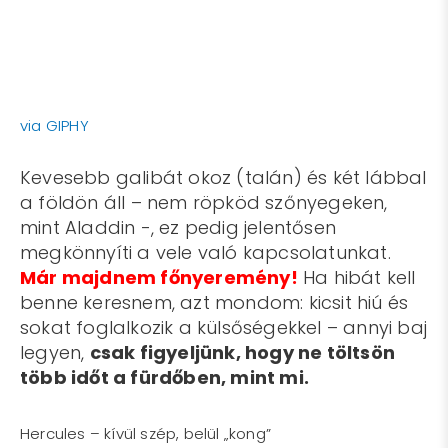
via GIPHY
Kevesebb galibát okoz (talán) és két lábbal
a földön áll – nem röpköd szőnyegeken,
mint Aladdin -, ez pedig jelentősen
megkönnyíti a vele való kapcsolatunkat.
Már majdnem főnyeremény!
Ha hibát kell
benne keresnem, azt mondom: kicsit hiú és
sokat foglalkozik a külsőségekkel – annyi baj
legyen,
csak figyeljünk, hogy ne töltsön
több időt a fürdőben, mint mi.
Hercules – kívül szép, belül „kong”