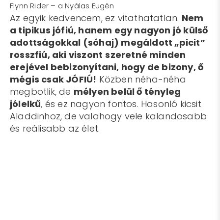
Flynn Rider – a Nyálas Eugén
Az egyik kedvencem, ez vitathatatlan.
Nem
a tipikus jófiú, hanem egy nagyon jó külső
adottságokkal (sóhaj) megáldott „picit”
rosszfiú, aki viszont
szeretné minden
erejével bebizonyítani, hogy de bizony, ő
mégis csak JÓFIÚ!
Közben néha-néha
megbotlik, de
mélyen belül ő tényleg
jólelkű
, és ez nagyon fontos. Hasonló kicsit
Aladdinhoz, de valahogy vele kalandosabb
és reálisabb az élet.