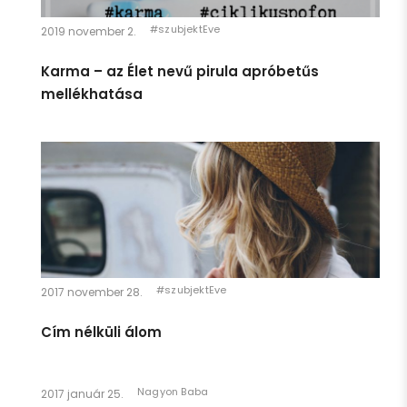
#szubjektEve
2019 november 2.
Karma – az Élet nevű pirula apróbetűs
mellékhatása
#szubjektEve
Egészen pár héttel ezelőttig úgy éreztem, hogy én egy
2017 november 28.
gyerek vagyok. Azt hiszem, ennek megfelelően viselkedtem,
Cím nélküli álom
és így is kezeltek.
Persze így is van: anyám lánya vagyok, ami rendkívüli
büszkeséggel tölt el.
Nagyon Baba
2017 január 25.