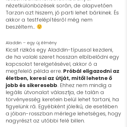
nézetkülönbözések során, de alapvetően
Tarzan azt hiszem, jó parti lehet bárkinek. És
akkor a testfelépítésről még nem
beszéltem…
Aladdin – egy új élmény
Kicsit rizikós egy Aladdin-típussal kezdeni,
de ha valaki szeret hosszan elbíbelődni egy
kapcsolat terelgetésével, akkor ő a
megfelelő példa erre.
Próbál eligazodni az
életben, keresi az útját, mitől lehetne ő
jobb és sikeresebb
. Ehhez nem mindig a
legális útvonalat választja, de talán a
törvényesség keretein belül lehet tartani, ha
figyelünk rá. Egyébként jólelkű, de esetében
a jóban-rosszban mérlege lehetséges, hogy
nagyrészt az utóbbi felé billen.