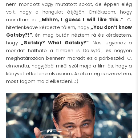
nem mondott vagy mutatott sokat, de éppen elég
volt, hogy a hangulat átjöjjön. Emlékszem, hogy
mondtam is:
„Mhhm, I guess I will like this..”
. C.
hitetlenkedve kérdezte tőlem, hogy
„You don’t know
Gatsby?!”
, én meg bután néztem rá és kérdeztem,
hogy
„Gatsby? What Gatsby?”
. Nos, ugyanez a
mondat hallható a filmben is Daisytől, és nagyon
meghatározóan bennem maradt ez a párbeszéd. C.
elmondta, nagyjából miről szól majd a film és, hogy a
könyvet el kellene olvasnom. Azóta meg is szereztem,
most fogom majd elkezdeni….:)