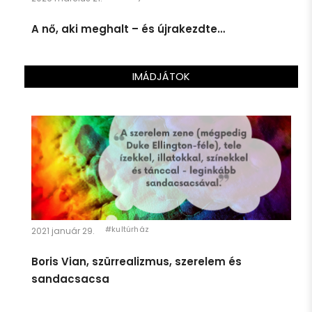
4 Úgy nézel ki, mint a Télapó.
A nő, aki meghalt – és újrakezdte…
SzubjektEve
Jelentem, én úton a 4. etap felé!
@SzubjektEve
2 years ago
IMÁDJÁTOK
#kultúrház
2021 január 29.
Boris Vian, szürrealizmus, szerelem és
sandacsacsa