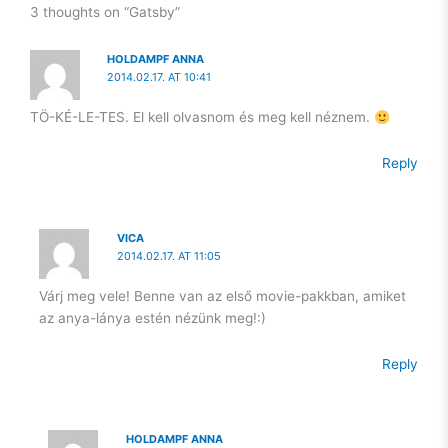
önmagamba vetett hit az alapja kell, hogy legyen egy
3 thoughts on “Gatsby”
egészséges mentális működésnek. Szóval, legyen.
HOLDAMPF ANNA
És, hogy milyen lepke lesz a hernyóból? Majd meglátjuk.
2014.02.17. AT 10:41
Még én sem tudom.
TÖ-KÉ-LE-TES. El kell olvasnom és meg kell néznem.
Csak azt, hogy idén nem a B oldal kezdődik. Magam is meg
fogok rajta lepődni, hogy a következő 10 évben mire leszek
Reply
képes. Nem, hogy mások.
VICA
2014.02.17. AT 11:05
Várj meg vele! Benne van az első movie-pakkban, amiket
az anya-lánya estén nézünk meg!:)
Reply
HOLDAMPF ANNA