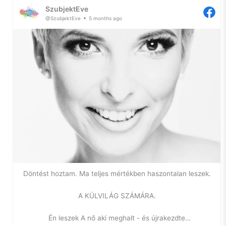
SzubjektEve
hogy naplózzam a lelkem, hátha ennyivel is sikerül
@SzubjektEve
5 months ago
elhallgattatnom a belső hangokat.
Szóval, szorongás.
Ilyen vagyok én. Egy ideje azon gondolkodom, hogy – bár
nem szeretem a diagnózist, hiszen a szó maga is már egy
negatív háttérjelentést hordoz – szükségem lenne arra, hogy
tudjam, mi a gond velem.
Miért vagyok egy két lábon járó szorongás. Gyakorlatilag
gyerekkorom óta. Miért van az, hogy nem tudok örülni
pusztán a napfénynek, vagy egy katicabogárnak, miért
tiszavirág-életűek az örömök az életemben.
Döntést hoztam. Ma teljes mértékben haszontalan leszek.
Miért nem tudok a seggemen megülni, pihenni, önostorozás
nélkül hagyni, ahogy a lakást és engem megzabál a kosz. Ez
A KÜLVILÁG SZÁMÁRA.
marha zavaró egyébként. Leköltöztünk a rohanó
nagyvárostól 70 km-re, hogy lelassuljunk, hogy ismét
Én leszek A nő aki meghalt - és újrakezdte
megtapasztalhassam, milyen a csend körülöttem. Erre nem