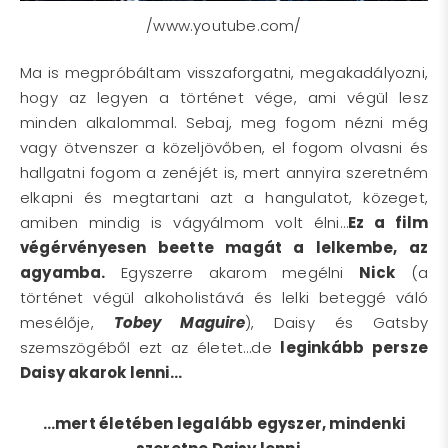
/www.youtube.com/
Ma is megpróbáltam visszaforgatni, megakadályozni,
hogy az legyen a történet vége, ami végül lesz
minden alkalommal. Sebaj, meg fogom nézni még
vagy ötvenszer a közeljövőben, el fogom olvasni és
hallgatni fogom a zenéjét is, mert annyira szeretném
elkapni és megtartani azt a hangulatot, közeget,
amiben mindig is vágyálmom volt élni…
Ez a film
végérvényesen beette magát a lelkembe, az
agyamba.
Egyszerre akarom megélni
Nick
(a
történet végül alkoholistává és lelki beteggé váló
mesélője,
Tobey Maguire
), Daisy és Gatsby
szemszögéből ezt az életet…de
leginkább persze
Daisy akarok lenni…
…mert életében legalább egyszer, mindenki