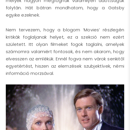
melyek nagyon megfognak valamilyen adottságuk
folytán. Hát bátran mondhatom, hogy a Gatsby
egyike ezeknek.
Nem tervezem, hogy a blogom ‘Movies’ részlegén
kritikák foglaljanak helyet, ez a szekció nem ezért
született. Itt olyan filmeket fogok taglalni, amelyek
számomra valamiért fontosak, és nem akarom, hogy
elvesszen az emlékük. Ennél fogva nem várok senkitől
egyetértést, hiszen az elemzések szubjektívek, némi
információ morzsával.