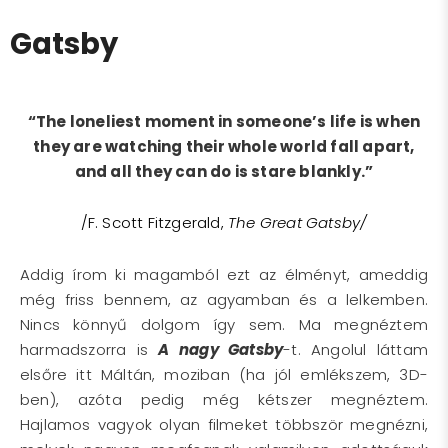
Gatsby
“The loneliest moment in someone’s life is when
they are watching their whole world fall apart,
and all they can do is stare blankly.”
/F. Scott Fitzgerald
,
The Great Gatsby/
Addig írom ki magamból ezt az élményt, ameddig
még friss bennem, az agyamban és a lelkemben.
Nincs könnyű dolgom így sem. Ma megnéztem
harmadszorra is
A nagy Gatsby
-t. Angolul láttam
elsőre itt Máltán, moziban (ha jól emlékszem, 3D-
ben), azóta pedig még kétszer megnéztem.
Hajlamos vagyok olyan filmeket többször megnézni,