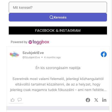
Keresés
FACEBOOK & INSTAGRAM
Powered by
SzubjektEve
@SzubjektEve
4 months ago
Én kis szorongásaim naplója
Szeretnék most valami felemelő, jelenlegi közhangulattól
eltávolító tartalmat közzétenni, de az a helyzet, hogy
jelenleg csak magamra tudok fókuszálni – ami nem feltétlen
jó.
Az önfejlesztésem egyik igazán szűk keresztmetszetében
toporgok ismét, így most kihasználom a platformomat arra,