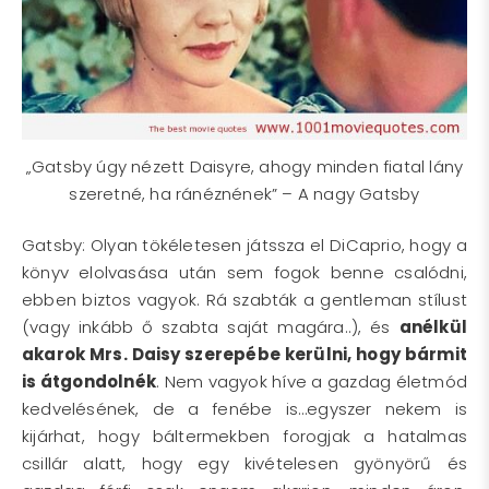
„Gatsby úgy nézett Daisyre, ahogy minden fiatal lány
szeretné, ha ránéznének” – A nagy Gatsby
Gatsby: Olyan tökéletesen játssza el DiCaprio, hogy a
könyv elolvasása után sem fogok benne csalódni,
ebben biztos vagyok. Rá szabták a gentleman stílust
(vagy inkább ő szabta saját magára..), és
anélkül
akarok Mrs. Daisy szerepébe kerülni, hogy bármit
is átgondolnék
. Nem vagyok híve a gazdag életmód
kedvelésének, de a fenébe is…egyszer nekem is
kijárhat, hogy báltermekben forogjak a hatalmas
csillár alatt, hogy egy kivételesen gyönyörű és