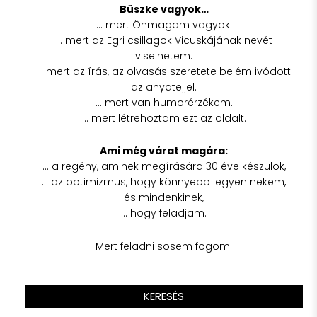
Büszke vagyok…
… mert Önmagam vagyok.
… mert az Egri csillagok Vicuskájának nevét
viselhetem.
… mert az írás, az olvasás szeretete belém ivódott
az anyatejjel.
… mert van humorérzékem.
… mert létrehoztam ezt az oldalt.
Ami még várat magára:
… a regény, aminek megírására 30 éve készülök,
… az optimizmus, hogy könnyebb legyen nekem,
és mindenkinek,
… hogy feladjam.
Mert feladni sosem fogom.
KERESÉS