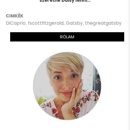
szeretne Daisy lenni…
CIMKÉK
DiCaprio
fscottfitzgerald
Gatsby
thegreatgatsby
,
,
,
RÓLAM