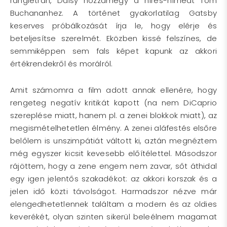
ranglétrán, Daisy hozzámegy a híres-hírhedt Tom
Buchananhez. A történet gyakorlatilag Gatsby
keserves próbálkozását írja le, hogy elérje és
beteljesítse szerelmét. Eközben kissé felszínes, de
semmiképpen sem fals képet kapunk az akkori
értékrendekről és morálról.
Amit számomra a film adott annak ellenére, hogy
rengeteg negatív kritikát kapott (na nem DiCaprio
szereplése miatt, hanem pl. a zenei blokkok miatt), az
megismételhetetlen élmény. A zenei aláfestés elsőre
belőlem is unszimpátiát váltott ki, aztán megnéztem
még egyszer kicsit kevesebb előítélettel. Másodszor
rájöttem, hogy a zene engem nem zavar, sőt áthidal
egy igen jelentős szakadékot: az akkori korszak és a
jelen idő közti távolságot. Harmadszor nézve már
elengedhetetlennek találtam a modern és az oldies
keverékét, olyan szinten sikerül beleélnem magamat