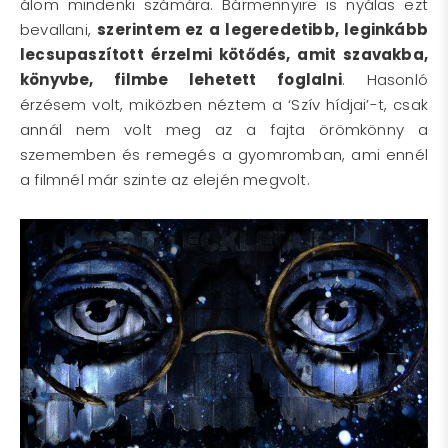
álom mindenki számára. Bármennyire is nyálas ezt
bevallani,
szerintem ez a legeredetibb, leginkább
lecsupaszított érzelmi kötődés, amit szavakba,
könyvbe, filmbe lehetett foglalni
. Hasonló
érzésem volt, miközben néztem a ‘Szív hídjai’-t, csak
annál nem volt meg az a fajta örömkönny a
szememben és remegés a gyomromban, ami ennél
a filmnél már szinte az elején megvolt.