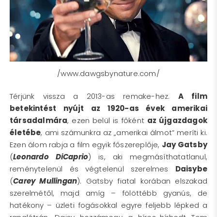
/www.dawgsbynature.com/
Térjünk vissza a 2013-as remake-hez.
A film
betekintést nyújt az 1920-as évek amerikai
társadalmára
, ezen belül is főként
az újgazdagok
életébe
, ami számunkra az „amerikai álmot” meríti ki.
Ezen álom rabja a film egyik főszereplője,
Jay Gatsby
(
Leonardo DiCaprio
) is, aki megmásíthatatlanul,
reménytelenül és végtelenül szerelmes
Daisybe
(
Carey Mullingan
). Gatsby fiatal korában elszakad
szerelmétől, majd amíg – fölöttébb gyanús, de
hatékony – üzleti fogásokkal egyre feljebb lépked a