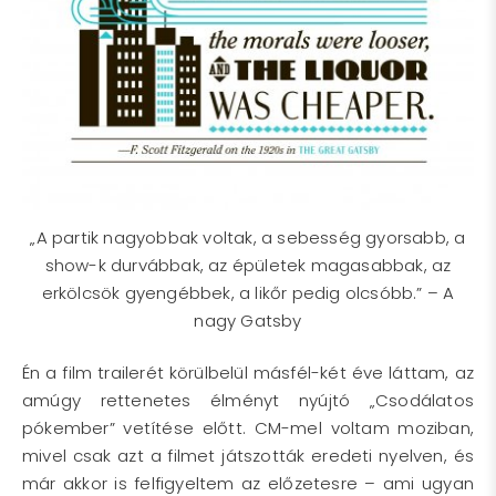
„A partik nagyobbak voltak, a sebesség gyorsabb, a
show-k durvábbak, az épületek magasabbak, az
erkölcsök gyengébbek, a likőr pedig olcsóbb.” – A
nagy Gatsby
Én a film trailerét körülbelül másfél-két éve láttam, az
amúgy rettenetes élményt nyújtó „Csodálatos
pókember” vetítése előtt. CM-mel voltam moziban,
mivel csak azt a filmet játszották eredeti nyelven, és
már akkor is felfigyeltem az előzetesre – ami ugyan