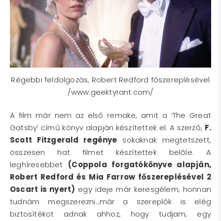
Régebbi feldolgozás, Robert Redford főszereplésével
/www.geektyrant.com/
A film már nem az első remake, amit a ‘The Great
Gatsby’ című könyv alapján készítettek el. A szerző,
F.
Scott Fitzgerald regénye
sokaknak megtetszett,
összesen hat filmet készítettek belőle. A
leghíresebbet
(Coppola forgatókönyve alapján,
Robert Redford és Mia Farrow főszereplésével 2
Oscart is nyert)
egy ideje már keresgélem, honnan
tudnám megszerezni…már a szereplők is elég
biztosítékot adnak ahhoz, hogy tudjam, egy