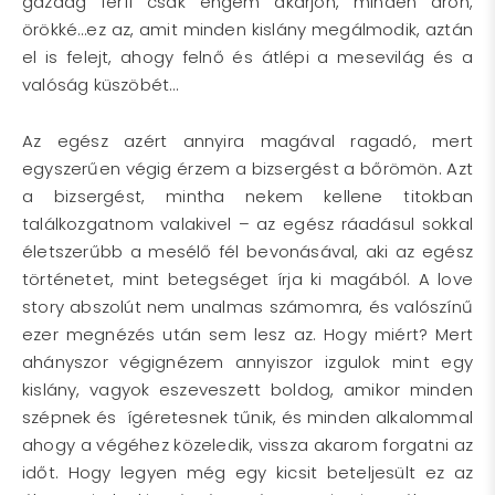
gazdag férfi csak engem akarjon, minden áron,
örökké…ez az, amit minden kislány megálmodik, aztán
el is felejt, ahogy felnő és átlépi a mesevilág és a
valóság küszöbét…
Az egész azért annyira magával ragadó, mert
egyszerűen végig érzem a bizsergést a bőrömön. Azt
a bizsergést, mintha nekem kellene titokban
találkozgatnom valakivel – az egész ráadásul sokkal
életszerűbb a mesélő fél bevonásával, aki az egész
történetet, mint betegséget írja ki magából. A love
story abszolút nem unalmas számomra, és valószínű
ezer megnézés után sem lesz az. Hogy miért? Mert
ahányszor végignézem annyiszor izgulok mint egy
kislány, vagyok eszeveszett boldog, amikor minden
szépnek és ígéretesnek tűnik, és minden alkalommal
ahogy a végéhez közeledik, vissza akarom forgatni az
időt. Hogy legyen még egy kicsit beteljesült ez az