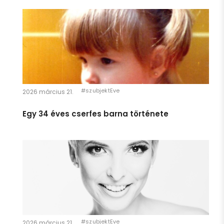
pedig húsos fagyi)
magadat.
- 1 perc: Temu alkalmazás eltávolítása (kell a francnak!
Ha megteheted, szánj erre egy napot. MOST.
felkiáltással)
https://szubjekteve.hu/a-no-aki-meghalt-es-ujrakezdte/
De legalább a 35 perc kijött. A többit nem erőltetjük, a
Temut meghagyom a professzoroknak.
#szubjektEve
2026 március 21.
Egy 34 éves cserfes barna története
Hát ez hatalmas.
Bár kicsit késő van ehhez most, de egy
mémes oldalon jött szembe:
Az élet 4 stádiuma:
1 Hiszel a Télapóban.
2 NEM hiszel a Télapóban.
3 Te vagy a Télapó.
#szubjektEve
2026 március 21.