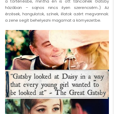
a történésbe, mintha én is ott táncolnék Gatsby
házában – sajnos nincs ilyen szerencsém.:) Az
érzések, hangulatok, színek, illatok azért megvannak:
a zene segít behelyezni magamat a környezetbe.