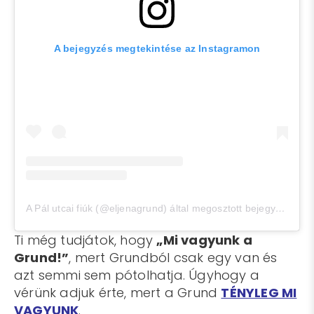
A bejegyzés megtekintése az Instagramon
A Pál utcai fiúk (@eljenagrund) által megosztott bejegyzés
,
Nov
Ti még tudjátok, hogy
„Mi vagyunk a
Grund!”
, mert Grundból csak egy van és
azt semmi sem pótolhatja. Úgyhogy a
vérünk adjuk érte, mert a Grund
TÉNYLEG MI
VAGYUNK
.