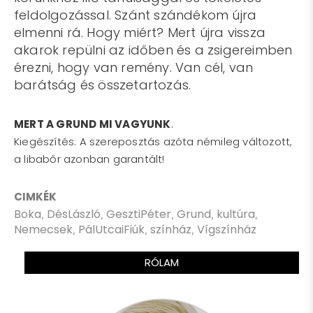
feldolgozással. Szánt szándékom újra
elmenni rá. Hogy miért? Mert újra vissza
akarok repülni az időben és a zsigereimben
érezni, hogy van remény. Van cél, van
barátság és összetartozás.
MERT A GRUND MI VAGYUNK
.
Kiegészítés: A szereposztás azóta némileg változott,
a libabőr azonban garantált!
CIMKÉK
Boka
DésLászló
GesztiPéter
Grund
kultúra
,
,
,
,
,
Nemecsek
PálUtcaiFiúk
színház
Vígszínház
,
,
,
RÓLAM