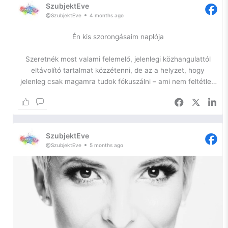
SzubjektEve
@SzubjektEve
4 months ago
Én kis szorongásaim naplója
Szeretnék most valami felemelő, jelenlegi közhangulattól
eltávolító tartalmat közzétenni, de az a helyzet, hogy
jelenleg csak magamra tudok fókuszálni – ami nem feltétlen
jó.
Az önfejlesztésem egyik igazán szűk keresztmetszetében
toporgok ismét, így most kihasználom a platformomat arra,
SzubjektEve
hogy naplózzam a lelkem, hátha ennyivel is sikerül
@SzubjektEve
5 months ago
elhallgattatnom a belső hangokat.
Szóval, szorongás.
Ilyen vagyok én. Egy ideje azon gondolkodom, hogy – bár
nem szeretem a diagnózist, hiszen a szó maga is már egy
negatív háttérjelentést hordoz – szükségem lenne arra, hogy
tudjam, mi a gond velem.