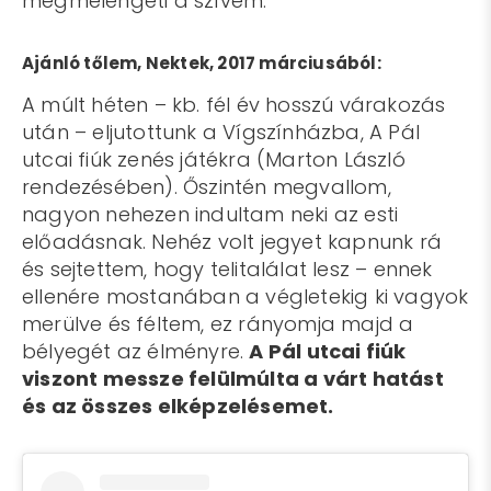
megmelengeti a szívem.
Ajánló tőlem, Nektek, 2017 márciusából:
A múlt héten – kb. fél év hosszú várakozás
után – eljutottunk a Vígszínházba, A Pál
utcai fiúk zenés játékra (Marton László
rendezésében). Őszintén megvallom,
nagyon nehezen indultam neki az esti
előadásnak. Nehéz volt jegyet kapnunk rá
és sejtettem, hogy telitalálat lesz – ennek
ellenére mostanában a végletekig ki vagyok
merülve és féltem, ez rányomja majd a
bélyegét az élményre.
A Pál utcai fiúk
viszont messze felülmúlta a várt hatást
és az összes elképzelésemet.