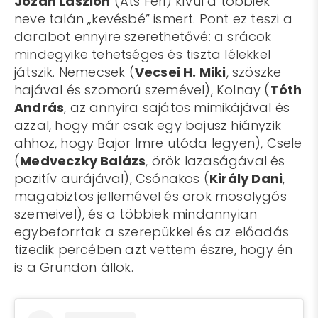
Józan Lászlón
(Áts Feri) kívül a többiek
neve talán „kevésbé” ismert. Pont ez teszi a
darabot ennyire szerethetővé: a srácok
mindegyike tehetséges és tiszta lélekkel
játszik. Nemecsek (
Vecsei H. Miki
, szöszke
hajával és szomorú szemével), Kolnay (
Tóth
András
, az annyira sajátos mimikájával és
azzal, hogy már csak egy bajusz hiányzik
ahhoz, hogy Bajor Imre utóda legyen), Csele
(
Medveczky Balázs
, örök lazaságával és
pozitív aurájával), Csónakos (
Király Dani
,
magabiztos jellemével és örök mosolygós
szemeivel), és a többiek mindannyian
egybeforrtak a szerepükkel és az előadás
tizedik percében azt vettem észre, hogy én
is a Grundon állok.