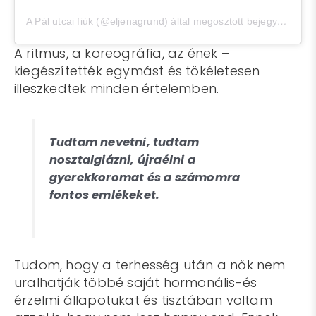
A Pál utcai fiúk (@eljenagrund) által megosztott bejegyzés
,
Jan
A ritmus, a koreográfia, az ének –
kiegészítették egymást és tökéletesen
illeszkedtek minden értelemben.
Tudtam nevetni, tudtam
nosztalgiázni, újraélni a
gyerekkoromat és a számomra
fontos emlékeket.
Tudom, hogy a terhesség után a nők nem
uralhatják többé saját hormonális-és
érzelmi állapotukat és tisztában voltam