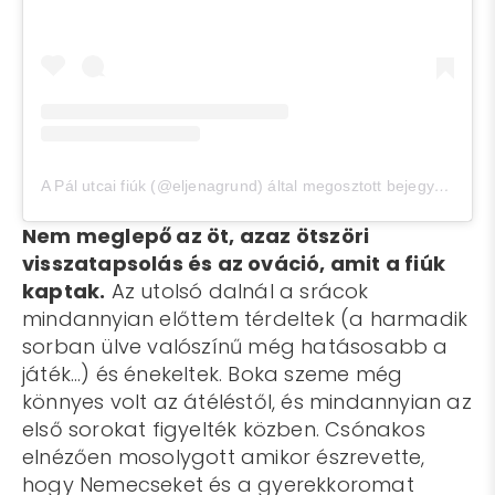
A Pál utcai fiúk (@eljenagrund) által megosztott bejegyzés
,
Nov
Nem meglepő az öt, azaz ötszöri
visszatapsolás és az ováció, amit a fiúk
kaptak.
Az utolsó dalnál a srácok
mindannyian előttem térdeltek (a harmadik
sorban ülve valószínű még hatásosabb a
játék…) és énekeltek. Boka szeme még
könnyes volt az átéléstől, és mindannyian az
első sorokat figyelték közben. Csónakos
elnézően mosolygott amikor észrevette,
hogy Nemecseket és a gyerekkoromat