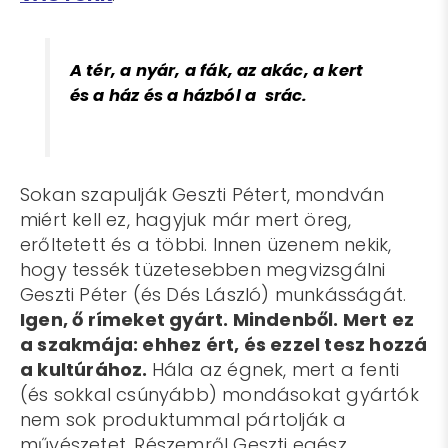
A tér, a nyár, a fák, az akác, a kert
és a ház és a házból a srác.
Sokan szapulják Geszti Pétert, mondván
miért kell ez, hagyjuk már mert öreg,
erőltetett és a többi. Innen üzenem nekik,
hogy tessék tüzetesebben megvizsgálni
Geszti Péter (és Dés László) munkásságát.
Igen, ő rímeket gyárt. Mindenből. Mert ez
a szakmája: ehhez ért, és ezzel tesz hozzá
a kultúrához.
Hála az égnek, mert a fenti
(és sokkal csúnyább) mondásokat gyártók
nem sok produktummal pártolják a
művészetet. Részemről Geszti egész