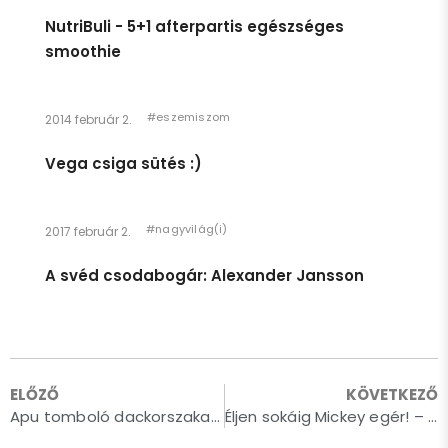
NutriBuli - 5+1 afterpartis egészséges
smoothie
#eszemiszom
2014 február 2.
Vega csiga sütés :)
#nagyvilág(i)
2017 február 2.
A svéd csodabogár: Alexander Jansson
ELŐZŐ
KÖVETKEZŐ
Apu tomboló dackorszaka vagyok
Éljen sokáig Mickey egér! – 90+os a fess öregúr
Egészen pár héttel ezelőttig úgy éreztem, hogy én egy
gyerek vagyok. Azt hiszem, ennek megfelelően viselkedtem,