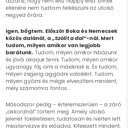
azzal is, hogy nem lesz happy end. Ennek
ellenére nem tudtam felkészülni az utolsó
negyed órára.
Igen, bőgtem. Először Boka és Nemecsek
közös dalánál, a
„Szólít a dal”
-nál. Mert
tudom, milyen amikor van legjobb
barátunk.
Tudom, milyen amikor hibázunk
és jóvá akarjuk tenni. Tudom, milyen amikor
ugyanúgy fáj, ami a másiknak is. És tudom,
milyen zsigerig aggódni valakiért. Tudom,
milyen győzni és mégis elveszíteni mindent,
mely számomra fontos…
Másodszor pedig – értelemszerűen – a záró
„akkordnál” törtem meg. Amely utolsó
jelenet tökéletesen, tudatosan és ívelten lett
megtervezve és előadva. Kifejezett mindent,