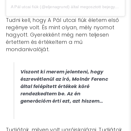
A Pál utcai fiúk (@eljenagrund) által megosztott bejegyzés
,
Feb
Tudni kell, hogy A Pál utcai fiúk életem első
regénye volt. És mint olyan, mély nyomot
hagyott. Gyerekként még nem teljesen
értettem és értékeltem a mű
mondanivalóját.
Viszont ki merem jelenteni, hogy
észrevétlenül az író, Molnár Ferenc
által felépített értékek köré
rendezkedtem be. Az én
generációm érti ezt, azt hiszem…
Tudjátok, milyen volt ugróiskolázni. Tudjátok,