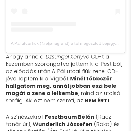
A Pál utcai fiúk (@eljenagrund) által megosztott bejegyzés
,
Nov
Ahogy anno a
Dzsungel könyve
CD-t a
kezemben szorongatva jöttem ki a Pestiből,
az előadás után A Pál utcai fiúk zenei CD-
jével léptem ki a Vígből.
Minél többször
hallgatom meg, annál jobban eszi bele
magát a zene a lelkembe
, mind az utolsó
soráig. Aki ezt nem szereti, az
NEM ÉRTI
.
A színészekről:
Fesztbaum Bélán
(Rácz
tanár úr),
Wunderlich Józsefen
(Boka) és