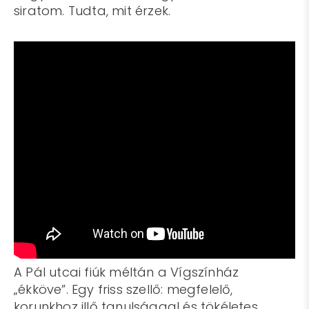
siratom. Tudta, mit érzek.
A Pál utcai fiúk méltán a Vígszínház
„ékköve”. Egy friss szellő: megfelelő,
korunkhoz illő tanulsággal és tökéletes