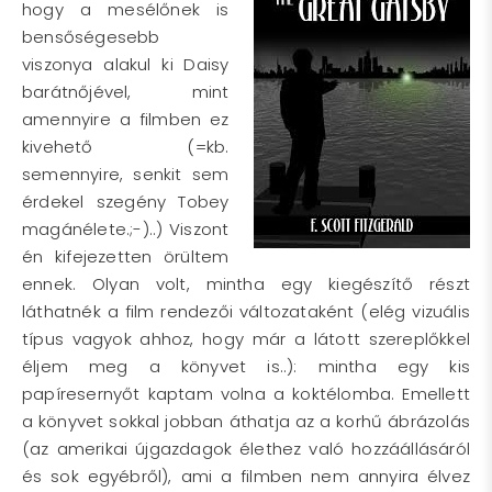
hogy a mesélőnek is
bensőségesebb
viszonya alakul ki Daisy
barátnőjével, mint
amennyire a filmben ez
kivehető (=kb.
semennyire, senkit sem
érdekel szegény Tobey
magánélete.;-)..) Viszont
én kifejezetten örültem
ennek. Olyan volt, mintha egy kiegészítő részt
láthatnék a film rendezői változataként (elég vizuális
típus vagyok ahhoz, hogy már a látott szereplőkkel
éljem meg a könyvet is..): mintha egy kis
papíresernyőt kaptam volna a koktélomba. Emellett
a könyvet sokkal jobban áthatja az a korhű ábrázolás
(az amerikai újgazdagok élethez való hozzáállásáról
és sok egyébről), ami a filmben nem annyira élvez