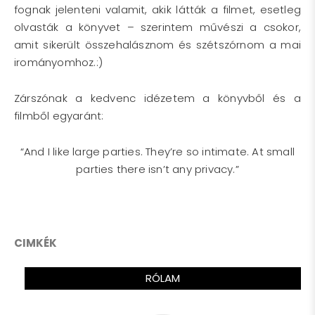
fognak jelenteni valamit, akik látták a filmet, esetleg
olvasták a könyvet – szerintem művészi a csokor,
amit sikerült összehalásznom és szétszórnom a mai
irományomhoz.:)
Zárszónak a kedvenc idézetem a könyvből és a
filmből egyaránt:
“And I like large parties. They’re so intimate. At small
parties there isn’t any privacy.”
CIMKÉK
RÓLAM