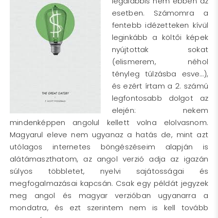
legalábbis nem ebben az
esetben. Számomra a
fentebb idézetteken kívül
leginkább a költői képek
nyújtottak sokat
(elismerem, néhol
tényleg túlzásba esve…),
és ezért írtam a 2. számú
legfontosabb dolgot az
elején: nekem
mindenképpen angolul kellett volna elolvasnom.
Magyarul eleve nem ugyanaz a hatás de, mint azt
utólagos internetes böngészéseim alapján is
alátámaszthatom, az angol verzió adja az igazán
súlyos többletet, nyelvi sajátosságai és
megfogalmazásai kapcsán. Csak egy példát jegyzek
meg angol és magyar verzióban ugyanarra a
mondatra, és ezt szerintem nem is kell tovább