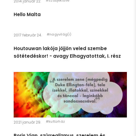
#szubjektEve
2014 január 22.
Hello Malta
#nagyvilág(i)
2017 február 24.
Houtouwan lakója jöjjön veled szembe
sötétedéskor! - avagy Elhagyatottak, I. rész
#kultúrház
2021 január 29.
Egészen pár héttel ezelőttig úgy éreztem, hogy én egy
Boris Vian, szürrealizmus, szerelem és