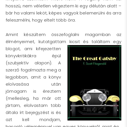
hosszú, nem véletlen végeztem ki egy délután alatt –
bár ha valami leköt, képes vagyok belemerülni és arra
feleszmélni, hogy eltelt több óra.
Amint készültem összefoglalni magamban az
élményeimet, kutatgattam kicsit és találtam egy
blogot, ami
kifejezetten
könyvkritikákra épül
(szubjektív alapon). A
szerző fogalmazta meg a
legjobban, amit a könyv
elolvasása után
jómagam is éreztem
(mellesleg, ha már ott
jártam, elolvastam több
általa írt bejegyzést is és
azt kell mondjam,
hasonló véleménnyel van egyes könyvekről, mint én…