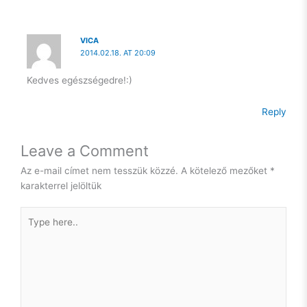
képes. Nem, hogy mások.
VICA
2014.02.18. AT 20:09
Kedves egészségedre!:)
Reply
Leave a Comment
Az e-mail címet nem tesszük közzé.
A kötelező mezőket
*
karakterrel jelöltük
Type
here..