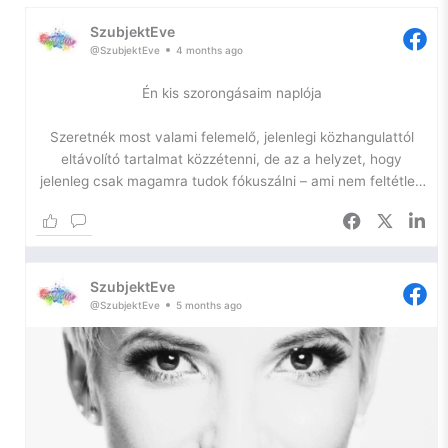
SzubjektEve
@SzubjektEve
4 months ago
Én kis szorongásaim naplója
Szeretnék most valami felemelő, jelenlegi közhangulattól
eltávolító tartalmat közzétenni, de az a helyzet, hogy
jelenleg csak magamra tudok fókuszálni – ami nem feltétlen
jó.
Az önfejlesztésem egyik igazán szűk keresztmetszetében
toporgok ismét, így most kihasználom a platformomat arra,
SzubjektEve
hogy naplózzam a lelkem, hátha ennyivel is sikerül
@SzubjektEve
5 months ago
elhallgattatnom a belső hangokat.
Szóval, szorongás.
Ilyen vagyok én. Egy ideje azon gondolkodom, hogy – bár
nem szeretem a diagnózist, hiszen a szó maga is már egy
negatív háttérjelentést hordoz – szükségem lenne arra, hogy