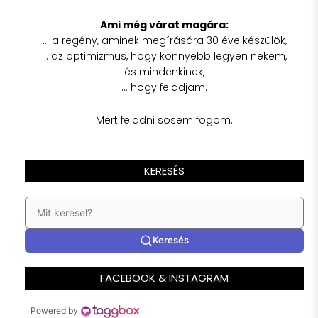
Ami még várat magára:
… a regény, aminek megírására 30 éve készülök,
… az optimizmus, hogy könnyebb legyen nekem,
és mindenkinek,
… hogy feladjam.
Mert feladni sosem fogom.
KERESÉS
Keresés
FACEBOOK & INSTAGRAM
Powered by