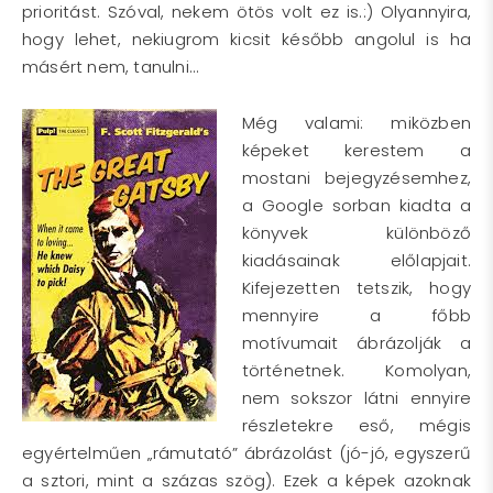
prioritást. Szóval, nekem ötös volt ez is.:) Olyannyira,
hogy lehet, nekiugrom kicsit később angolul is ha
másért nem, tanulni…
Még valami: miközben
képeket kerestem a
mostani bejegyzésemhez,
a Google sorban kiadta a
könyvek különböző
kiadásainak előlapjait.
Kifejezetten tetszik, hogy
mennyire a főbb
motívumait ábrázolják a
történetnek. Komolyan,
nem sokszor látni ennyire
részletekre eső, mégis
egyértelműen „rámutató” ábrázolást (jó-jó, egyszerű
a sztori, mint a százas szög). Ezek a képek azoknak