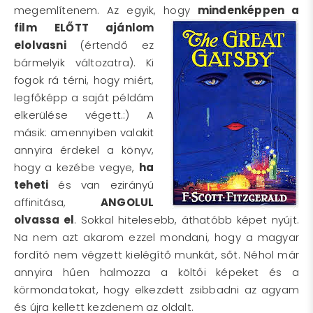
megemlítenem. Az egyik, hogy
mindenképpen a
film
ELŐTT
ajánlom
elolvasni
(értendő ez
bármelyik változatra). Ki
fogok rá térni, hogy miért,
legfőképp a saját példám
elkerülése végett.:) A
másik: amennyiben valakit
annyira érdekel a könyv,
hogy a kezébe vegye,
ha
teheti
és van ezirányú
affinitása,
ANGOLUL
olvassa el
. Sokkal hitelesebb, áthatóbb képet nyújt.
Na nem azt akarom ezzel mondani, hogy a magyar
fordító nem végzett kielégítő munkát, sőt. Néhol már
annyira hűen halmozza a költői képeket és a
körmondatokat, hogy elkezdett zsibbadni az agyam
és újra kellett kezdenem az oldalt.