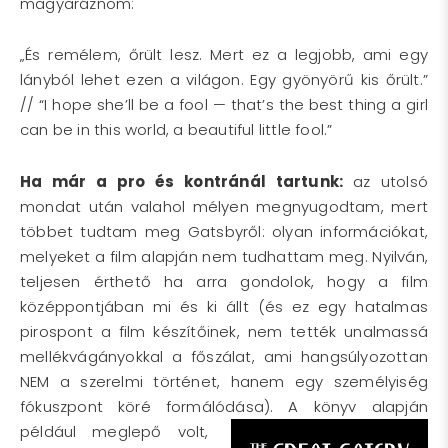
magyaráznom:
„És remélem, őrült lesz. Mert ez a legjobb, ami egy
lányból lehet ezen a világon. Egy gyönyörű kis őrült.”
// “I hope she’ll be a fool — that’s the best thing a girl
can be in this world, a beautiful little fool.”
Ha már a pro és kontránál tartunk:
az utolsó
mondat után valahol mélyen megnyugodtam, mert
többet tudtam meg Gatsbyről: olyan információkat,
melyeket a film alapján nem tudhattam meg. Nyilván,
teljesen érthető ha arra gondolok, hogy a film
középpontjában mi és ki állt (és ez egy hatalmas
pirospont a film készítőinek, nem tették unalmassá
mellékvágányokkal a főszálat, ami hangsúlyozottan
NEM a szerelmi történet, hanem egy személyiség
fókuszpont köré formálódása). A könyv alapján
például meglepő
volt,