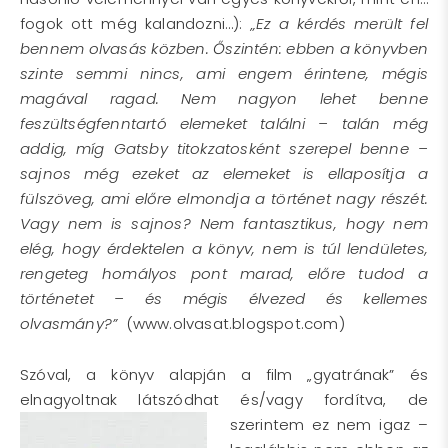
fogok ott még kalandozni…):
„Ez a kérdés merült fel
bennem olvasás közben. Őszintén: ebben a könyvben
szinte semmi nincs, ami engem érintene, mégis
magával ragad. Nem nagyon lehet benne
feszültségfenntartó elemeket találni – talán még
addig, míg Gatsby titokzatosként szerepel benne –
sajnos még ezeket az elemeket is ellaposítja a
fülszöveg, ami előre elmondja a történet nagy részét.
Vagy nem is sajnos? Nem fantasztikus, hogy nem
elég, hogy érdektelen a könyv, nem is túl lendületes,
rengeteg homályos pont marad, előre tudod a
történetet – és mégis élvezed és kellemes
olvasmány?”
(www.olvasat.blogspot.com)
Szóval, a könyv alapján a film „gyatrának” és
elnagyoltnak látszódhat és/vagy fordítva, de
szerintem ez nem igaz –