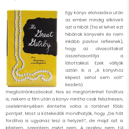
Egy könyv elolvasása után
az ember mindig elköveti
azt a hibát (ha el lehet ezt
hibának könyvelni és nem
inkább pavlovi reflexnek),
hogy az olvasottakat
összehasonlítja a
látottakkal. Ezek váltják
aztán ki a „A könyvhöz
képest sehol sem volt”
kezdetű
megbotránkozásokat. Nos ez megtörténhet fordítva
is, nekem a film után a könyv mintha csak felszínesen,
cselekményében érintette volna a történet főbb
pontjait. Most a kötekedők mondhatják, hogy „De hát
fordítva is ugyanaz lesz a helyzet!”, de majd azt is
kifejtem, szerintem miért nem. A regény nem túl