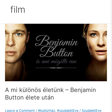
film
A
mi
különös
életünk
–
Benjamin
Button
élete
után
A mi különös életünk – Benjamin
Button élete után
Leave a Comment
/
#kultúrház
,
#szubjektEve
/
SzubjektEve