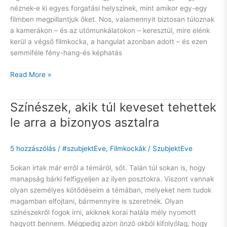
néznek-e ki egyes forgatási helyszínek, mint amikor egy-egy
filmben megpillantjuk őket. Nos, valamennyit biztosan túloznak
a kamerákon – és az utómunkálatokon – keresztül, mire elénk
kerül a végső filmkocka, a hangulat azonban adott – és ezen
semmiféle fény-hang-és képhatás
Read More »
Színészek, akik túl keveset tehettek
Színészek,
akik
le arra a bizonyos asztalra
túl
keveset
5 hozzászólás
/
#szubjektEve
,
Filmkockák
/
SzubjektEve
tehettek
le
Sokan írtak már erről a témáról, sőt. Talán túl sokan is, hogy
arra
manapság bárki felfigyeljen az ilyen posztokra. Viszont vannak
a
olyan személyes kötődéseim a témában, melyeket nem tudok
bizonyos
magamban elfojtani, bármennyire is szeretnék. Olyan
asztalra
színészekről fogok írni, akiknek korai halála mély nyomott
hagyott bennem. Mégpedig azon önző okból kifolyólag, hogy