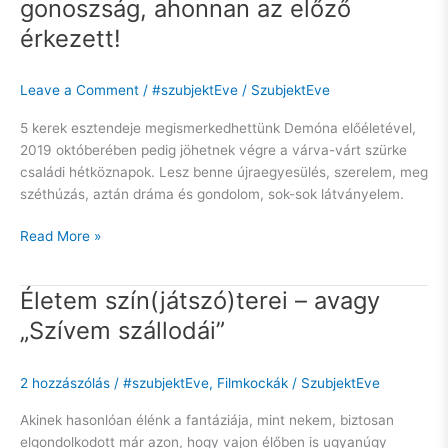
gonoszság, ahonnan az előző
érkezett!
Leave a Comment
/
#szubjektEve
/
SzubjektEve
5 kerek esztendeje megismerkedhettünk Demóna előéletével,
2019 októberében pedig jöhetnek végre a várva-várt szürke
családi hétköznapok. Lesz benne újraegyesülés, szerelem, meg
széthúzás, aztán dráma és gondolom, sok-sok látványelem.
Read More »
Életem szín(játszó)terei – avagy
Életem
szín(játszó)terei
„Szívem szállodái”
–
avagy
2 hozzászólás
/
#szubjektEve
,
Filmkockák
/
SzubjektEve
„Szívem
szállodái”
Akinek hasonlóan élénk a fantáziája, mint nekem, biztosan
elgondolkodott már azon, hogy vajon élőben is ugyanúgy