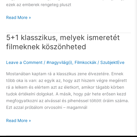
ezek az emberek rengeteg pluszt
Read More »
5+1 klasszikus, melyek ismeretét
5+1
klasszikus,
filmeknek köszönheted
melyek
ismeretét
Leave a Comment
/
#nagyvilág(i)
,
Filmkockák
/
SzubjektEve
filmeknek
köszönheted
Mostanában kaptam rá a klasszikus zene élvezetére. Ennek
több oka is van: az egyik az, hogy azt hiszem végre megérett
rá a lelkem és elértem azt az életkort, amikor tágabb körben
tudok értékelni dolgokat. A másik, hogy pár hete erősen kezd
megfogyatkozni az alvással és pihenéssel töltött óráim száma.
Ezt azzal próbálom orvosolni – magamnál
Read More »