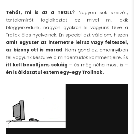
Tehát, mi is az a TROLL?
Nagyon sok szerzőt,
tartalomírót foglalkoztat ez mivel mi, akik
bloggerkedünk, nagyon gyakran ki vagyunk téve a
Trollok éles nyelveinek. Én speciel ezt vállalom, hiszen
amit egyszer az internetre leírsz vagy felteszel,
az bizony ott is marad
. Nem gond ez, amennyiben
fel vagyunk készülve a mindentudók kommentjeire. És
itt kell bevalljam, sokáig
– és még néha most is –
én is áldozatul estem egy-egy Trollnak.