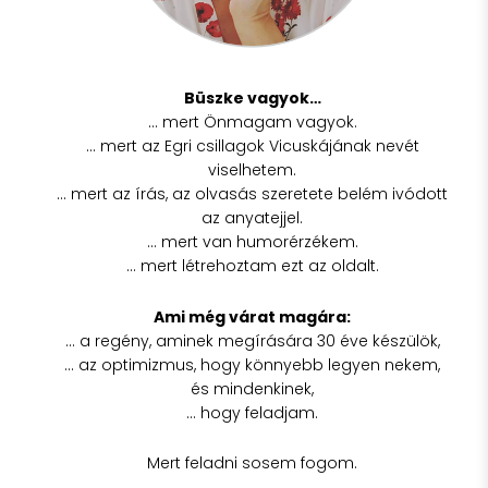
Büszke vagyok…
… mert Önmagam vagyok.
… mert az Egri csillagok Vicuskájának nevét
viselhetem.
… mert az írás, az olvasás szeretete belém ivódott
az anyatejjel.
… mert van humorérzékem.
… mert létrehoztam ezt az oldalt.
Ami még várat magára:
… a regény, aminek megírására 30 éve készülök,
… az optimizmus, hogy könnyebb legyen nekem,
és mindenkinek,
… hogy feladjam.
Mert feladni sosem fogom.