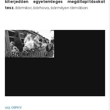
kiterjedően egyetemleges megállapításokat
tesz.
Bármikor, bárhova, bármilyen témában.
via GIPHY