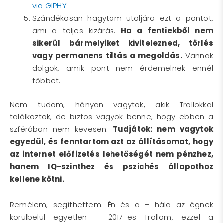
via GIPHY
Szándékosan hagytam utoljára ezt a pontot,
ami a teljes kizárás.
Ha a fentiekből nem
sikerül bármelyiket kivitelezned, törlés
vagy permanens tiltás a megoldás.
Vannak
dolgok, amik pont nem érdemelnek ennél
többet.
Nem tudom, hányan vagytok, akik Trollokkal
találkoztok, de biztos vagyok benne, hogy ebben a
szférában nem kevesen.
Tudjátok: nem vagytok
egyedül, és fenntartom azt az állításomat, hogy
az internet előfizetés lehetőségét nem pénzhez,
hanem IQ-szinthez és pszichés állapothoz
kellene kötni.
Remélem, segíthettem. Én és a – hála az égnek
körülbelül egyetlen – 2017-es Trollom, ezzel a