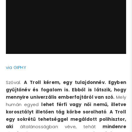
via GIPHY
Szóval.
A Troll kérem, egy tulajdonnév. Egyben
gyűjtőnév és fogalom is. Ebből is látszik, hogy
mennyire univerzális emberfajtáról van szó.
Mely
humán egyed
lehet férfi vagy női nemű, illetve
korosztályt illetően tág körbe sorolható
.
A Troll
egy sokrétű tehetséggel megáldott polihisztor,
aki
általánosságban véve, tehát
mindenre