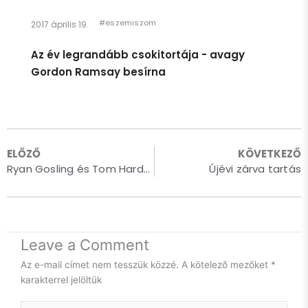
#eszemiszom
2017 április 19.
Az év legrandább csokitortája - avagy
Gordon Ramsay besírna
ELŐZŐ
KÖVETKEZŐ
Ryan Gosling és Tom Hardy a Tiétek lehet – a többiek mennek az én naptáramba!
Újévi zárva tartás
Egészen pár héttel ezelőttig úgy éreztem, hogy én egy
gyerek vagyok. Azt hiszem, ennek megfelelően viselkedtem,
és így is kezeltek.
Persze így is van: anyám lánya vagyok, ami rendkívüli
büszkeséggel tölt el.
Leave a Comment
Ugyanakkor, idén 40 éves leszek. És innentől kezdve így is
Az e-mail címet nem tesszük közzé.
A kötelező mezőket
*
fogok viselkedni. Cserébe elvárom, hogy úgy is kezeljenek.
karakterrel jelöltük
Felnőtt nőként. Szuverén gondolkodásmódú, független,
Show More
képességei és kapacitása teljes tudatában lévő