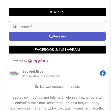
KERESÉS
Keresés
FACEBOOK & INSTAGRAM
Powered by
SzubjektEve
@SzubjektEve
4 months ago
Én kis szorongásaim naplója
Szeretnék most valami felemelő, jelenlegi közhangulattól
eltávolító tartalmat közzétenni, de az a helyzet, hogy
jelenleg csak magamra tudok fókuszálni – ami nem feltétlen