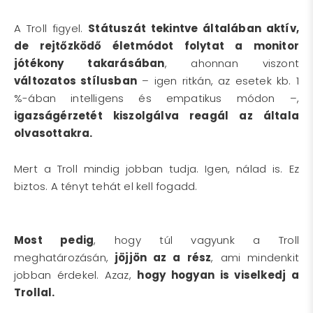
A Troll figyel.
Státuszát tekintve általában aktív,
de rejtőzködő életmódot folytat a monitor
jótékony takarásában
, ahonnan viszont
változatos stílusban
– igen ritkán, az esetek kb. 1
%-ában intelligens és empatikus módon –,
igazságérzetét kiszolgálva reagál az általa
olvasottakra.
Mert a Troll mindig jobban tudja. Igen, nálad is. Ez
biztos. A tényt tehát el kell fogadd.
Most pedig
, hogy túl vagyunk a Troll
meghatározásán,
jöjjön az a rész
, ami mindenkit
jobban érdekel. Azaz,
hogy hogyan is viselkedj a
Trollal.