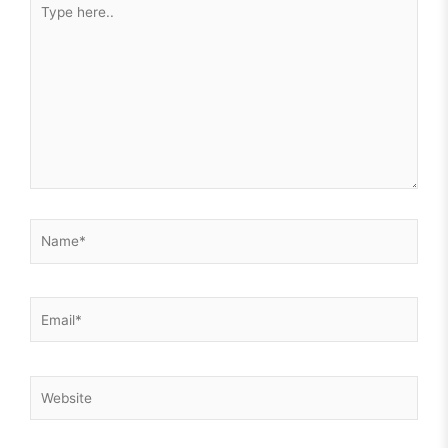
Type
humanoidként.
here..
Hosszú út előtt állok még önismereti utat tekintve, de az
önmagamba vetett hit az alapja kell, hogy legyen egy
egészséges mentális működésnek. Szóval, legyen.
És, hogy milyen lepke lesz a hernyóból? Majd meglátjuk.
Még én sem tudom.
Csak azt, hogy idén nem a B oldal kezdődik. Magam is meg
Name*
fogok rajta lepődni, hogy a következő 10 évben mire leszek
képes. Nem, hogy mások.
Email*
Website