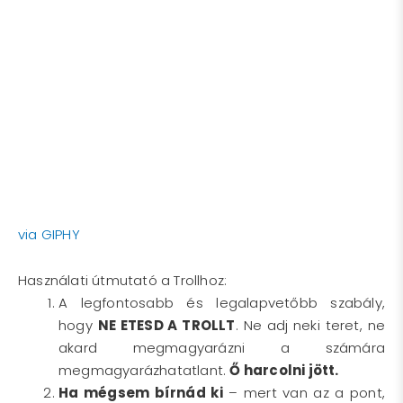
via GIPHY
Használati útmutató a Trollhoz:
A legfontosabb és legalapvetőbb szabály,
hogy
NE ETESD A TROLLT
. Ne adj neki teret, ne
akard megmagyarázni a számára
megmagyarázhatatlant.
Ő harcolni jött.
Ha mégsem bírnád ki
– mert van az a pont,