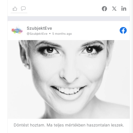
jó.
Az önfejlesztésem egyik igazán szűk keresztmetszetében
toporgok ismét, így most kihasználom a platformomat arra,
SzubjektEve
hogy naplózzam a lelkem, hátha ennyivel is sikerül
@SzubjektEve
5 months ago
elhallgattatnom a belső hangokat.
Szóval, szorongás.
Ilyen vagyok én. Egy ideje azon gondolkodom, hogy – bár
nem szeretem a diagnózist, hiszen a szó maga is már egy
negatív háttérjelentést hordoz – szükségem lenne arra, hogy
tudjam, mi a gond velem.
Miért vagyok egy két lábon járó szorongás. Gyakorlatilag
gyerekkorom óta. Miért van az, hogy nem tudok örülni
pusztán a napfénynek, vagy egy katicabogárnak, miért
tiszavirág-életűek az örömök az életemben.
Döntést hoztam. Ma teljes mértékben haszontalan leszek.
Miért nem tudok a seggemen megülni, pihenni, önostorozás