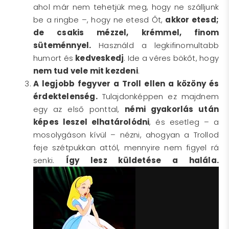
ahol már nem tehetjük meg, hogy ne szálljunk
be a ringbe –, hogy ne etesd Őt,
akkor etesd;
de csakis mézzel, krémmel, finom
süteménnyel.
Használd a legkifinomultabb
humort és
kedveskedj
. Ide a véres bökőt, hogy
nem tud vele mit kezdeni
.
A legjobb fegyver a Troll ellen a közöny és
érdektelenség.
Tulajdonképpen ez majdnem
egy az első ponttal,
némi gyakorlás után
képes leszel elhatárolódni
, és esetleg – a
mosolygáson kívül – nézni, ahogyan a Trollod
feje szétpukkan attól, mennyire nem figyel rá
senki.
Így lesz küldetése a halála.