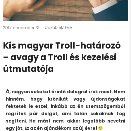
#szubjektEve
2017 december 31.
Kis magyar Troll-határozó
– avagy a Troll és kezelési
útmutatója
Ó, nagyon sokakat érintő dologról írok most. Nem
hinném, hogy krónikát vagy újdonságokat
fektetek le ezzel, inkább az én szemszögemből
rögzítek pár dolgot, ami talán sokaknak fog
segíteni. Ha mást nem, akkor legalább nevetni
egy jót. Ez az én ajándékom az új évre!