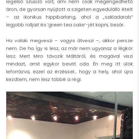
legelső szusizó volt, ami nem csak megengedhető
áron, de gyorsan nyújtott a szigeten egyedülálló ételt
– az ikonikus hippibarlang, ahol a „szikladarab”
legjobb rolljait és ’green tea cake’-jét kapni, bezár.
Ha valaki megveszi – vagyis átveszi –, akkor persze
nem. De ha így is lesz, az már nem ugyanaz a légkör
lesz. Mert Miro távozik Máltáról, és magával viszi
mindazt, amit egykor bevitt oda. Én meg itt ülök
leforrázva, ezzel az érzéssel… hogy a hely, ahol újra
kezdtem, nem lesz többé a régi.