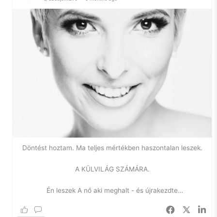
elhallgattatnom a belső hangokat.
Szóval, szorongás.
Ilyen vagyok én. Egy ideje azon gondolkodom, hogy – bár
nem szeretem a diagnózist, hiszen a szó maga is már egy
negatív háttérjelentést hordoz – szükségem lenne arra, hogy
tudjam, mi a gond velem.
Miért vagyok egy két lábon járó szorongás. Gyakorlatilag
gyerekkorom óta. Miért van az, hogy nem tudok örülni
pusztán a napfénynek, vagy egy katicabogárnak, miért
tiszavirág-életűek az örömök az életemben.
Döntést hoztam. Ma teljes mértékben haszontalan leszek.
Miért nem tudok a seggemen megülni, pihenni, önostorozás
nélkül hagyni, ahogy a lakást és engem megzabál a kosz. Ez
A KÜLVILÁG SZÁMÁRA.
marha zavaró egyébként. Leköltöztünk a rohanó
nagyvárostól 70 km-re, hogy lelassuljunk, hogy ismét
Én leszek A nő aki meghalt - és újrakezdte
megtapasztalhassam, milyen a csend körülöttem. Erre nem
tudom élvezni.
Az univerzum alakítása alapján a mai napot úgy töltöm,