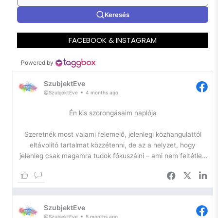
Keresés
FACEBOOK & INSTAGRAM
Powered by
SzubjektEve
@SzubjektEve
4 months ago
Én kis szorongásaim naplója
Szeretnék most valami felemelő, jelenlegi közhangulattól
eltávolító tartalmat közzétenni, de az a helyzet, hogy
jelenleg csak magamra tudok fókuszálni – ami nem feltétlen
jó.
Az önfejlesztésem egyik igazán szűk keresztmetszetében
toporgok ismét, így most kihasználom a platformomat arra,
SzubjektEve
hogy naplózzam a lelkem, hátha ennyivel is sikerül
@SzubjektEve
5 months ago