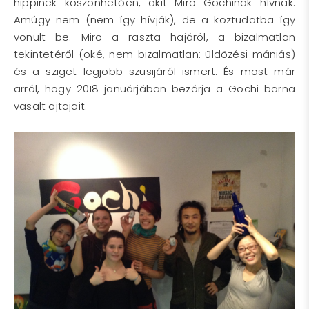
hippinek köszönhetően, akit Miro Gochinak hívnak.
Amúgy nem (nem így hívják), de a köztudatba így
vonult be. Miro a raszta hajáról, a bizalmatlan
tekintetéről (oké, nem bizalmatlan: üldözési mániás)
és a sziget legjobb szusijáról ismert. És most már
arról, hogy 2018 januárjában bezárja a Gochi barna
vasalt ajtajait.