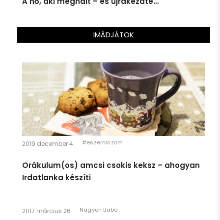
A nő, aki meghalt – és újrakezdte…
SzubjektEve
Jelentem, én úton a 4. etap felé!
@SzubjektEve
2 years ago
IMÁDJÁTOK
#eszemiszom
2019 december 4.
Orákulum(os) amcsi csokis keksz – ahogyan
Irdatlanka készíti
Nagyon Baba
2017 március 26.