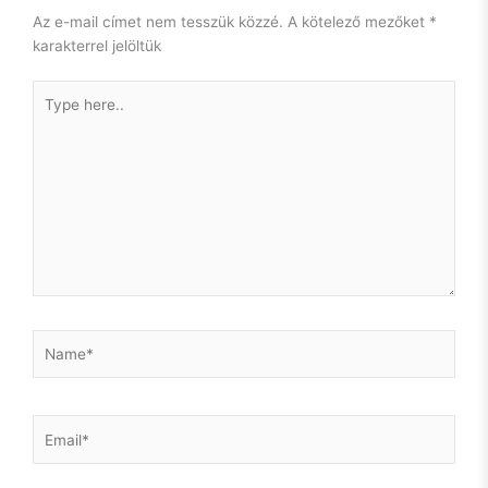
Az e-mail címet nem tesszük közzé.
A kötelező mezőket
*
És, hogy milyen lepke lesz a hernyóból? Majd meglátjuk.
karakterrel jelöltük
Még én sem tudom.
Type
Csak azt, hogy idén nem a B oldal kezdődik. Magam is meg
here..
fogok rajta lepődni, hogy a következő 10 évben mire leszek
képes. Nem, hogy mások.
Name*
Email*