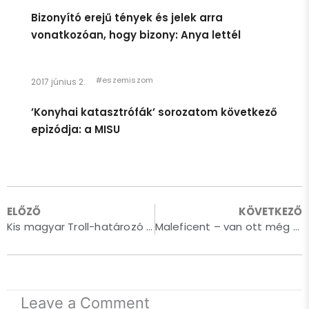
Bizonyító erejű tények és jelek arra
vonatkozóan, hogy bizony: Anya lettél
#eszemiszom
2017 június 2.
Egészen pár héttel ezelőttig úgy éreztem, hogy én egy
gyerek vagyok. Azt hiszem, ennek megfelelően viselkedtem,
’Konyhai katasztrófák’ sorozatom következő
és így is kezeltek.
epizódja: a MISU
Persze így is van: anyám lánya vagyok, ami rendkívüli
büszkeséggel tölt el.
Ugyanakkor, idén 40 éves leszek. És innentől kezdve így is
fogok viselkedni. Cserébe elvárom, hogy úgy is kezeljenek.
ELŐZŐ
KÖVETKEZŐ
Felnőtt nőként. Szuverén gondolkodásmódú, független,
Show More
Kis magyar Troll-határozó – avagy a Troll és kezelési útmutatója
Maleficent – van ott még csöppnyi gonoszság, ahonnan az előző érkezett!
képességei és kapacitása teljes tudatában lévő
humanoidként.
Hosszú út előtt állok még önismereti utat tekintve, de az
önmagamba vetett hit az alapja kell, hogy legyen egy
Leave a Comment
egészséges mentális működésnek. Szóval, legyen.