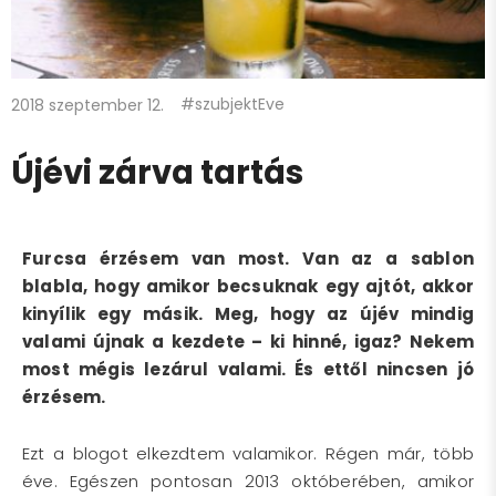
#szubjektEve
2018 szeptember 12.
Újévi zárva tartás
Furcsa érzésem van most. Van az a sablon
blabla, hogy amikor becsuknak egy ajtót, akkor
kinyílik egy másik. Meg, hogy az újév mindig
valami újnak a kezdete – ki hinné, igaz? Nekem
most mégis lezárul valami. És ettől nincsen jó
érzésem.
Ezt a blogot elkezdtem valamikor. Régen már, több
éve. Egészen pontosan 2013 októberében, amikor