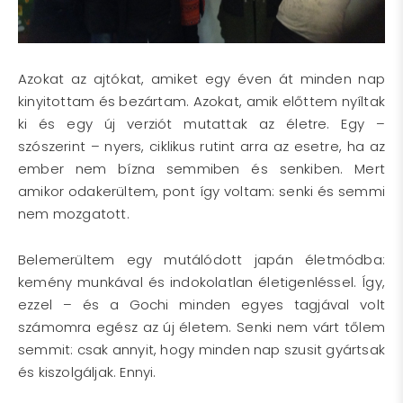
Azokat az ajtókat, amiket egy éven át minden nap
kinyitottam és bezártam. Azokat, amik előttem nyíltak
ki és egy új verziót mutattak az életre. Egy –
szószerint – nyers, ciklikus rutint arra az esetre, ha az
ember nem bízna semmiben és senkiben. Mert
amikor odakerültem, pont így voltam: senki és semmi
nem mozgatott.
Belemerültem egy mutálódott japán életmódba:
kemény munkával és indokolatlan életigenléssel. Így,
ezzel – és a Gochi minden egyes tagjával volt
számomra egész az új életem. Senki nem várt tőlem
semmit: csak annyit, hogy minden nap szusit gyártsak
és kiszolgáljak. Ennyi.