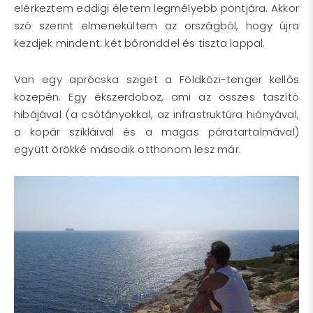
elérkeztem eddigi életem legmélyebb pontjára. Akkor
szó szerint elmenekültem az országból, hogy újra
kezdjek mindent: két bőrönddel és tiszta lappal.
Van egy aprócska sziget a Földközi-tenger kellős
közepén. Egy ékszerdoboz, ami az összes taszító
hibájával (a csótányokkal, az infrastruktúra hiányával,
a kopár szikláival és a magas páratartalmával)
együtt örökké második otthonom lesz már.