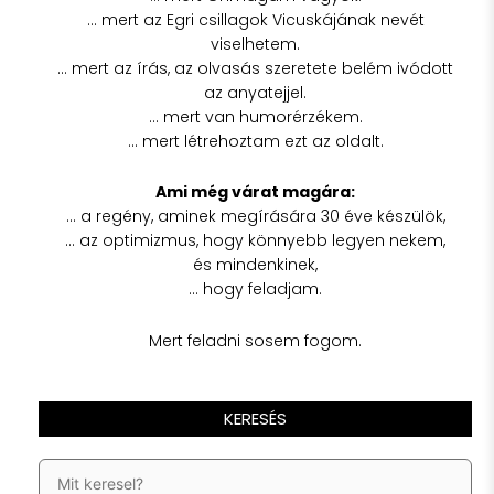
… mert az Egri csillagok Vicuskájának nevét
viselhetem.
… mert az írás, az olvasás szeretete belém ivódott
az anyatejjel.
… mert van humorérzékem.
… mert létrehoztam ezt az oldalt.
Ami még várat magára:
… a regény, aminek megírására 30 éve készülök,
… az optimizmus, hogy könnyebb legyen nekem,
és mindenkinek,
… hogy feladjam.
Mert feladni sosem fogom.
KERESÉS