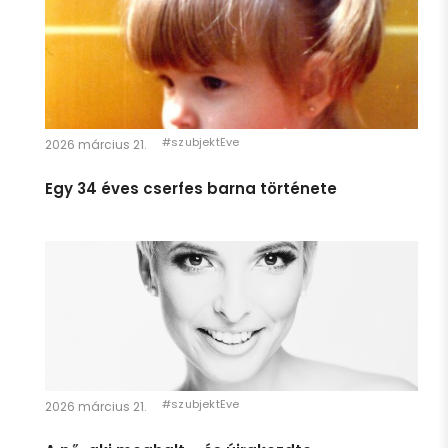
- 1 perc: Temu alkalmazás eltávolítása (kell a francnak!
Ha megteheted, szánj erre egy napot. MOST.
felkiáltással)
https://szubjekteve.hu/a-no-aki-meghalt-es-ujrakezdte/
De legalább a 35 perc kijött. A többit nem erőltetjük, a
Temut meghagyom a professzoroknak.
#szubjektEve
2026 március 21.
Egy 34 éves cserfes barna története
Hát ez hatalmas.
Bár kicsit késő van ehhez most, de egy
mémes oldalon jött szembe:
Az élet 4 stádiuma:
1 Hiszel a Télapóban.
2 NEM hiszel a Télapóban.
3 Te vagy a Télapó.
#szubjektEve
2026 március 21.
4 Úgy nézel ki, mint a Télapó.