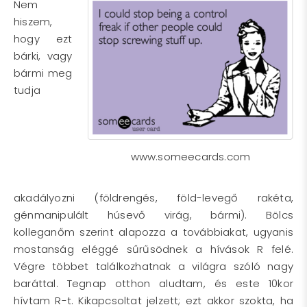
Nem
hiszem,
hogy ezt
bárki, vagy
bármi meg
tudja
www.someecards.com
akadályozni (földrengés, föld-levegő rakéta,
génmanipulált húsevő virág, bármi). Bölcs
kolleganőm szerint alapozza a továbbiakat, ugyanis
mostanság eléggé sűrűsödnek a hívások R felé.
Végre többet találkozhatnak a világra szóló nagy
baráttal. Tegnap otthon aludtam, és este 10kor
hívtam R-t. Kikapcsoltat jelzett; ezt akkor szokta, ha