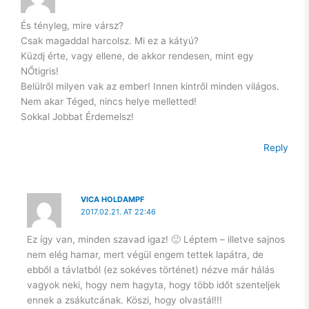
humanoidként.
És tényleg, mire vársz?
Hosszú út előtt állok még önismereti utat tekintve, de az
Csak magaddal harcolsz. Mi ez a kátyú?
önmagamba vetett hit az alapja kell, hogy legyen egy
Küzdj érte, vagy ellene, de akkor rendesen, mint egy
egészséges mentális működésnek. Szóval, legyen.
NŐtigris!
Belülről milyen vak az ember! Innen kintről minden világos.
És, hogy milyen lepke lesz a hernyóból? Majd meglátjuk.
Nem akar Téged, nincs helye melletted!
Még én sem tudom.
Sokkal Jobbat Érdemelsz!
Csak azt, hogy idén nem a B oldal kezdődik. Magam is meg
Reply
fogok rajta lepődni, hogy a következő 10 évben mire leszek
képes. Nem, hogy mások.
VICA HOLDAMPF
2017.02.21. AT 22:46
Ez így van, minden szavad igaz! 🙂 Léptem – illetve sajnos
nem elég hamar, mert végül engem tettek lapátra, de
ebből a távlatból (ez sokéves történet) nézve már hálás
vagyok neki, hogy nem hagyta, hogy több időt szenteljek
ennek a zsákutcának. Köszi, hogy olvastál!!!