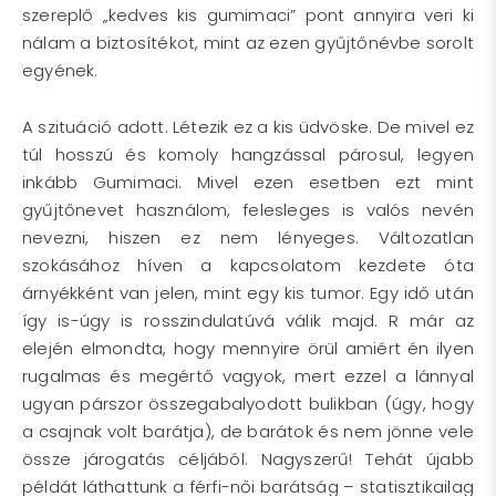
szereplő „kedves kis gumimaci” pont annyira veri ki
nálam a biztosítékot, mint az ezen gyűjtőnévbe sorolt
egyének.
A szituáció adott. Létezik ez a kis üdvöske. De mivel ez
túl hosszú és komoly hangzással párosul, legyen
inkább Gumimaci. Mivel ezen esetben ezt mint
gyűjtőnevet használom, felesleges is valós nevén
nevezni, hiszen ez nem lényeges. Változatlan
szokásához híven a kapcsolatom kezdete óta
árnyékként van jelen, mint egy kis tumor. Egy idő után
így is-úgy is rosszindulatúvá válik majd. R már az
elején elmondta, hogy mennyire örül amiért én ilyen
rugalmas és megértő vagyok, mert ezzel a lánnyal
ugyan párszor összegabalyodott bulikban (úgy, hogy
a csajnak volt barátja), de barátok és nem jönne vele
össze járogatás céljából. Nagyszerű! Tehát újabb
példát láthattunk a férfi-női barátság – statisztikailag