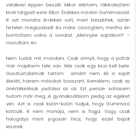
valakivel éppen beszél. Mikor elértem, rákérdeztem
kivel tárgyalt este 10kor. Érdekes módon Gumimacival.
R azt mondta érdekes volt, mert beszéltek, aztán
hirtelen megszakadt és máris csörögtem, mintha én
bontottam volna a vonalat. „Mennyire sajnálom!” –
mondtam én.
Nem tudok mit mondani. Csak annyit, hogy a pohár
már majdnem tele van. Már csak egy kicsi kell bele.
Gusztustalannak tartom amiért nem éli a saját
életét, hanem másokat bosszant. Remélem, csak az
önértékelésük javítása az ok. Ezt persze sohasem
tudom már meg…A gyanakodásom pedig az egeket
veri. Azt is csak külön-külön tudjuk, hogy Gumimaci
költözik. R nem mondja, nem is fogja. Vagy csak
halogatja mert jogosan hiszi, hogy ezzel bajok
lesznek.