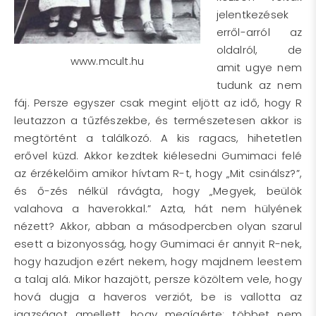
jelentkezések
erről-arról az
oldalról, de
www.mcult.hu
amit ugye nem
tudunk az nem
fáj. Persze egyszer csak megint eljött az idő, hogy R
leutazzon a tűzfészekbe, és természetesen akkor is
megtörtént a találkozó. A kis ragacs, hihetetlen
erővel küzd. Akkor kezdtek kiélesedni Gumimaci felé
az érzékelőim amikor hívtam R-t, hogy „Mit csinálsz?”,
és ő-zés nélkül rávágta, hogy „Megyek, beülök
valahova a haverokkal.” Azta, hát nem hülyének
nézett? Akkor, abban a másodpercben olyan szarul
esett a bizonyosság, hogy Gumimaci ér annyit R-nek,
hogy hazudjon ezért nekem, hogy majdnem leestem
a talaj alá. Mikor hazajött, persze közöltem vele, hogy
hová dugja a haveros verziót, be is vallotta az
igazságot amellett, hogy megígérte: többet nem