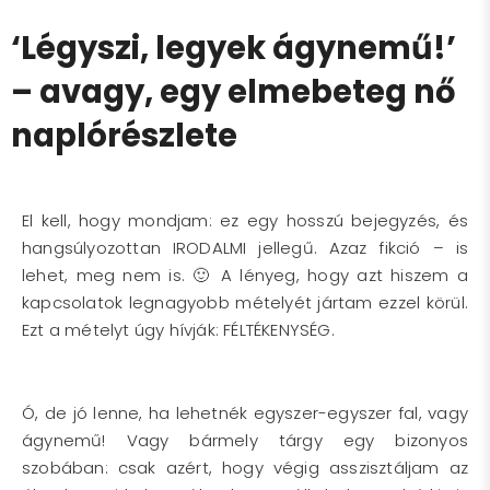
‘Légyszi, legyek ágynemű!’
– avagy, egy elmebeteg nő
naplórészlete
El kell, hogy mondjam: ez egy hosszú bejegyzés, és
hangsúlyozottan IRODALMI jellegű. Azaz fikció – is
lehet, meg nem is. 🙂 A lényeg, hogy azt hiszem a
kapcsolatok legnagyobb mételyét jártam ezzel körül.
Ezt a mételyt úgy hívják: FÉLTÉKENYSÉG.
Ó, de jó lenne, ha lehetnék egyszer-egyszer fal, vagy
ágynemű! Vagy bármely tárgy egy bizonyos
szobában: csak azért, hogy végig asszisztáljam az