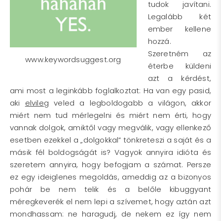
tudok javítani.
Legalább két
ember kellene
hozzá.
Szeretném az
www.keywordsuggest.org
éterbe küldeni
azt a kérdést,
ami most a leginkább foglalkoztat: Ha van egy pasid,
aki
elvileg
veled a legboldogabb a világon, akkor
miért nem tud mérlegelni és miért nem érti, hogy
vannak dolgok, amiktől vagy megválik, vagy ellenkező
esetben ezekkel a „dolgokkal” tönkreteszi a saját és a
másik fél boldogságát is? Vagyok annyira idióta és
szeretem annyira, hogy befogjam a számat. Persze
ez egy ideiglenes megoldás, ameddig az a bizonyos
pohár be nem telik és a belőle kibuggyant
méregkeverék el nem lepi a szívemet, hogy aztán azt
mondhassam: ne haragudj, de nekem ez így nem