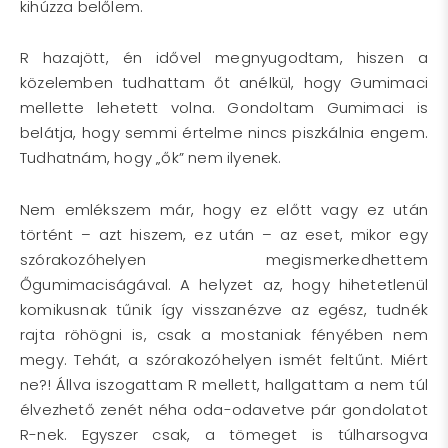
kihúzza belőlem.
R hazajött, én idővel megnyugodtam, hiszen a
közelemben tudhattam őt anélkül, hogy Gumimaci
mellette lehetett volna. Gondoltam Gumimaci is
belátja, hogy semmi értelme nincs piszkálnia engem.
Tudhatnám, hogy „ők” nem ilyenek.
Nem emlékszem már, hogy ez előtt vagy ez után
történt – azt hiszem, ez után – az eset, mikor egy
szórakozóhelyen megismerkedhettem
Őgumimaciságával. A helyzet az, hogy hihetetlenül
komikusnak tűnik így visszanézve az egész, tudnék
rajta röhögni is, csak a mostaniak fényében nem
megy. Tehát, a szórakozóhelyen ismét feltűnt. Miért
ne?! Állva iszogattam R mellett, hallgattam a nem túl
élvezhető zenét néha oda-odavetve pár gondolatot
R-nek. Egyszer csak, a tömeget is túlharsogva