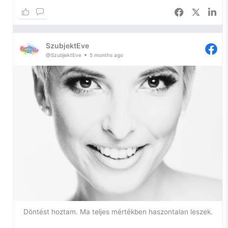
jó.
Az önfejlesztésem egyik igazán szűk keresztmetszetében
toporgok ismét, így most kihasználom a platformomat arra,
SzubjektEve
hogy naplózzam a lelkem, hátha ennyivel is sikerül
@SzubjektEve
5 months ago
elhallgattatnom a belső hangokat.
Szóval, szorongás.
Ilyen vagyok én. Egy ideje azon gondolkodom, hogy – bár
nem szeretem a diagnózist, hiszen a szó maga is már egy
negatív háttérjelentést hordoz – szükségem lenne arra, hogy
tudjam, mi a gond velem.
Miért vagyok egy két lábon járó szorongás. Gyakorlatilag
gyerekkorom óta. Miért van az, hogy nem tudok örülni
pusztán a napfénynek, vagy egy katicabogárnak, miért
tiszavirág-életűek az örömök az életemben.
Döntést hoztam. Ma teljes mértékben haszontalan leszek.
Miért nem tudok a seggemen megülni, pihenni, önostorozás
nélkül hagyni, ahogy a lakást és engem megzabál a kosz. Ez