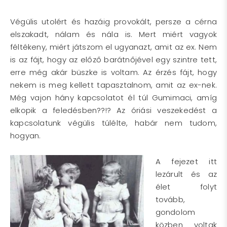
Végülis utolért és hazáig provokált, persze a cérna
elszakadt, nálam és nála is. Mert miért vagyok
féltékeny, miért játszom el ugyanazt, amit az ex. Nem
is az fájt, hogy az előző barátnőjével egy szintre tett,
erre még akár büszke is voltam. Az érzés fájt, hogy
nekem is meg kellett tapasztalnom, amit az ex-nek.
Még vajon hány kapcsolatot él túl Gumimaci, amíg
elkopik a feledésben??!? Az óriási veszekedést a
kapcsolatunk végülis túlélte, habár nem tudom,
hogyan.
A fejezet itt
lezárult és az
élet folyt
tovább,
gondolom
közben voltak