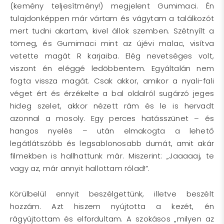
(kemény teljesítmény!) megjelent Gumimaci. Én
tulajdonképpen már vártam és vágytam a találkozót
mert tudni akartam, kivel állok szemben. Szétnyílt a
tömeg, és Gumimaci mint az újévi malac, visítva
vetette magát R karjaiba. Elég nevetséges volt,
viszont én eléggé ledöbbentem. Egyáltalán nem
fogta vissza magát. Csak akkor, amikor a nyali-fali
véget ért és érzékelte a bal oldalról sugárzó jeges
hideg szelet, akkor nézett rám és le is hervadt
azonnal a mosoly. Egy perces hatásszünet – és
hangos nyelés – után elmakogta a lehető
legátlátszóbb és legsablonosabb dumát, amit akár
filmekben is hallhattunk már. Miszerint: „Jaaaaaj, te
vagy az, már annyit hallottam rólad!”.
Körülbelül ennyit beszélgettünk, illetve beszélt
hozzám. Azt hiszem nyújtotta a kezét, én
rágyújtottam és elfordultam. A szokásos „milyen az