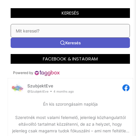
KERESÉS
Keresés
FACEBOOK & INSTAGRAM
Powered by
SzubjektEve
@SzubjektEve
4 months ago
Én kis szorongásaim naplója
Szeretnék most valami felemelő, jelenlegi közhangulattól
eltávolító tartalmat közzétenni, de az a helyzet, hogy
jelenleg csak magamra tudok fókuszálni – ami nem feltétlen