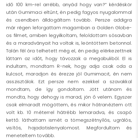
idő 100 km-rel arrébb, anyád hogy van?” kérdéskör
után Gumimaci eltűnt, én pedig fagyos nyugalommal
és csendben álldogáltam tovább. Persze addigra
már régen leforgattam magamban a Golden Globe-
os filmet, amiben legyilkoltam, feloldottam sósavban
és a maradványait ha voltak is, leöntöttem betonnal.
Talán fél óra telhetett még el, én pedig elérkezettnek
láttam az időt, hogy távozzak a megabuliból. El is
indultam, mondtam R-nek, hogy adja csak oda a
kulcsot, maradjon és érezze jól Gumimacit, én nem
asszisztálok. Ezt persze nem ezekkel a szavakkal
mondtam, de így gondoltam. Jött utánam és
mondta, hogy dehogy is marad, jön ő velem. Egyszer
csak elmaradt mögöttem, és mikor hátranéztem ott
volt kb. 10 méterrel hátrébb lemaradva, és csapó
kettő: láthattam ismét a tömegszétnyílós, ugrálós,
visítós, hajadatislenyalomost. Megfordultam és
meneteltem tovább.