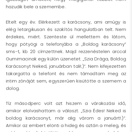
hazudik bele a szemembe.
Eltelt egy év. Elérkezett a karácsony, ami amúgy is
elég letargikusan és szakítós hangulatban telt. Nem
érdekes, miért. Szenteste ül mellettem és látom,
hogy pötyögi a telefonjába a „Boldog karácsony”
sms-t, kb 20 címzettnek. Majd rezzenéstelen arccal
Gumimacinak egy külön üzenetet: „Szia Drága, Boldog
Karácsonyt Neked, januárban tali!;)”. Nem kifejezetten
takargatta a telefont és nem támadtam meg az
intim zónáját sem, egyszerűen kisütötte a szemem a
dolog.
Tíz másodperc volt azt hiszem a várakozási idő,
amikor elolvashattam a választ: „Szia Édes! Neked is
boldog karácsonyt, már alig várom a januárt!:)”.
Amikor az embert elönti a hideg és aztán a meleg, és