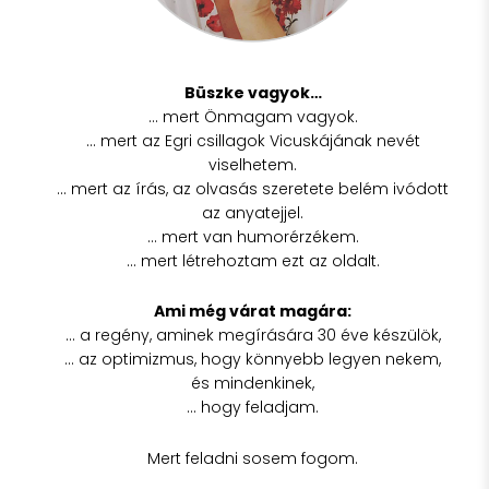
Büszke vagyok…
… mert Önmagam vagyok.
… mert az Egri csillagok Vicuskájának nevét
viselhetem.
… mert az írás, az olvasás szeretete belém ivódott
az anyatejjel.
… mert van humorérzékem.
… mert létrehoztam ezt az oldalt.
Ami még várat magára:
… a regény, aminek megírására 30 éve készülök,
… az optimizmus, hogy könnyebb legyen nekem,
és mindenkinek,
… hogy feladjam.
Mert feladni sosem fogom.