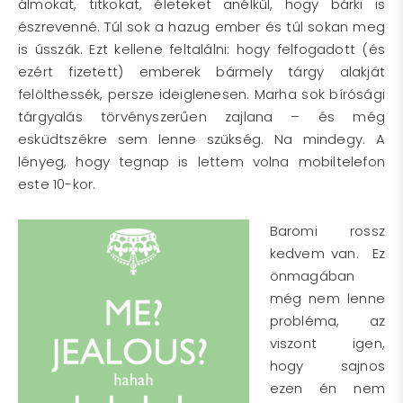
álmokat, titkokat, életeket anélkül, hogy bárki is
észrevenné. Túl sok a hazug ember és túl sokan meg
is ússzák. Ezt kellene feltalálni: hogy felfogadott (és
ezért fizetett) emberek bármely tárgy alakját
felölthessék, persze ideiglenesen. Marha sok bírósági
tárgyalás törvényszerűen zajlana – és még
esküdtszékre sem lenne szükség. Na mindegy. A
lényeg, hogy tegnap is lettem volna mobiltelefon
este 10-kor.
Baromi rossz
kedvem van. Ez
önmagában
még nem lenne
probléma, az
viszont igen,
hogy sajnos
ezen én nem