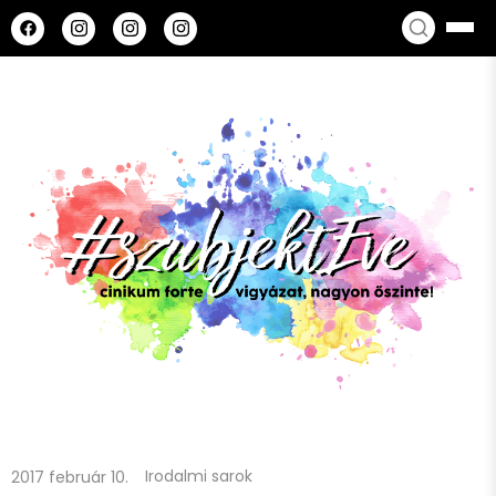
Skip
F
a
to
c
content
e
b
o
o
k
Irodalmi sarok
2017 február 10.