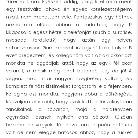
tűréshatárom. Egészen addig, amíg R el nem ment
egy fesztiválra, ahova én egyéb kötelezettségeim
miatt nem mehettem vele. Fantasztikus egy hétnek
nézhettem elébe abban a tudatban, hogy R
kikapcsolja egész hétre a telefonját (such a surprise,
micsoda fordulat!?), hogy aztán egy helyen
sátorozhasson Gumimacival. Az egy hét alatt olyan 5
évet öregedtem, és kolléganőm volt az aki akkor azt
mondta ne aggódjak; attól, hogy az egyik fél akar
valamit, a másik még lehet betonból. Jaj, de jó! A
végén, mikor már nagyon idegbeteg voltam, és
komplett felnőtt kisfilmeket forgattam le a fejemben,
kollegina azt mondta: hagyjam abba a dühöngést,
képzeljem el inkább, hogy ezek ketten fűszoknyában
táncikálnak a tóparton, majd a holdfényben
egymáséi lesznek. Nyilván arra célzott, túlzóan
bizalmatlan vagyok. Jót nevettem, a poén hatásos
volt de nem eléggé hatásos ahhoz, hogy a tüskét