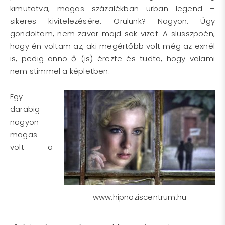
kimutatva, magas százalékban urban legend –
sikeres kivitelezésére. Örülünk? Nagyon. Úgy
gondoltam, nem zavar majd sok vizet. A slusszpoén,
hogy én voltam az, aki megértőbb volt még az exnél
is, pedig anno ő (is) érezte és tudta, hogy valami
nem stimmel a képletben.
Egy
darabig
nagyon
magas
volt a
www.hipnoziscentrum.hu