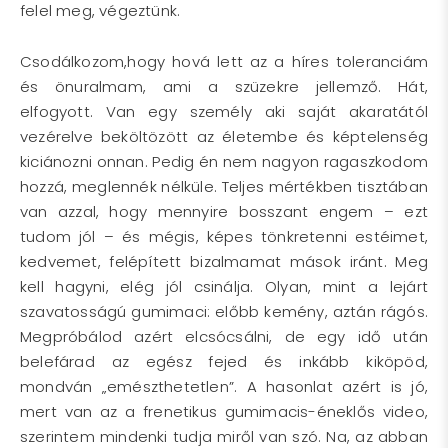
felel meg, végeztünk.
Csodálkozom,hogy hová lett az a híres toleranciám
és önuralmam, ami a szüzekre jellemző. Hát,
elfogyott. Van egy személy aki saját akaratától
vezérelve beköltözött az életembe és képtelenség
kiciánozni onnan. Pedig én nem nagyon ragaszkodom
hozzá, meglennék nélküle. Teljes mértékben tisztában
van azzal, hogy mennyire bosszant engem – ezt
tudom jól – és mégis, képes tönkretenni estéimet,
kedvemet, felépített bizalmamat mások iránt. Meg
kell hagyni, elég jól csinálja. Olyan, mint a lejárt
szavatosságú gumimaci: előbb kemény, aztán rágós.
Megpróbálod azért elcsócsálni, de egy idő után
belefárad az egész fejed és inkább kiköpöd,
mondván „emészthetetlen”. A hasonlat azért is jó,
mert van az a frenetikus gumimacis-éneklős video,
szerintem mindenki tudja miről van szó. Na, az abban