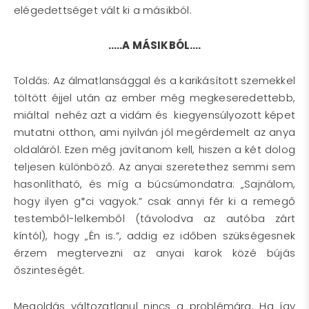
elégedettséget vált ki a másikból.
…..A MÁSIKBÓL….
Toldás: Az álmatlansággal és a karikásított szemekkel
töltött éjjel után az ember még megkeseredettebb,
miáltal nehéz azt a vidám és kiegyensúlyozott képet
mutatni otthon, ami nyilván jól megérdemelt az anya
oldaláról. Ezen még javítanom kell, hiszen a két dolog
teljesen különböző. Az anyai szeretethez semmi sem
hasonlítható, és míg a búcsúmondatra: „Sajnálom,
hogy ilyen g*ci vagyok.” csak annyi fér ki a remegő
testemből-lelkemből (távolodva az autóba zárt
kíntól), hogy „Én is.”, addig ez időben szükségesnek
érzem megtervezni az anyai karok közé bújás
őszinteségét.
Megoldás változatlanul nincs a problémára. Ha így