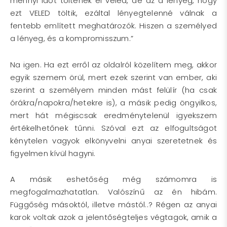
mennyi időt töltenek el veled, de az a lényeg, hogy
ezt VELED töltik, ezáltal lényegtelenné válnak a
fentebb említett meghatározók. Hiszen a személyed
a lényeg, és a kompromisszum.”
Na igen. Ha ezt erről az oldalról közelítem meg, akkor
egyik szemem örül, mert ezek szerint van ember, aki
szerint a személyem minden mást felülír (ha csak
órákra/napokra/hetekre is), a másik pedig öngyilkos,
mert hát mégiscsak eredménytelenül igyekszem
értékelhetőnek tűnni. Szóval ezt az elfogultságot
kénytelen vagyok elkönyvelni anyai szeretetnek és
figyelmen kívül hagyni.
A másik eshetőség még számomra is
megfogalmazhatatlan. Valószínű az én hibám.
Függőség másoktól, illetve mástól..? Régen az anyai
karok voltak azok a jelentőségteljes végtagok, amik a