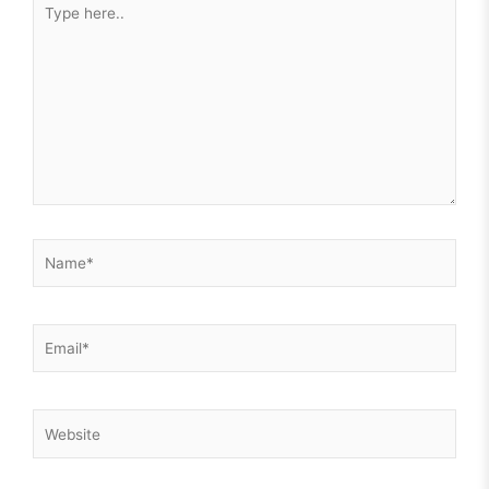
humanoidként.
here..
Hosszú út előtt állok még önismereti utat tekintve, de az
önmagamba vetett hit az alapja kell, hogy legyen egy
egészséges mentális működésnek. Szóval, legyen.
És, hogy milyen lepke lesz a hernyóból? Majd meglátjuk.
Még én sem tudom.
Csak azt, hogy idén nem a B oldal kezdődik. Magam is meg
Name*
fogok rajta lepődni, hogy a következő 10 évben mire leszek
képes. Nem, hogy mások.
Email*
Website