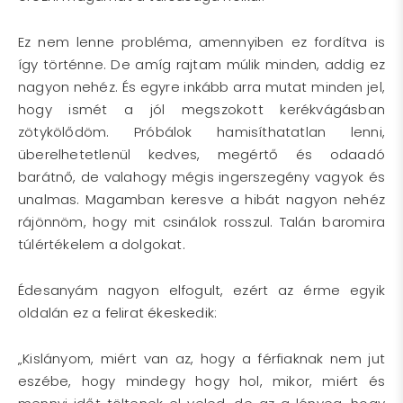
Ez nem lenne probléma, amennyiben ez fordítva is
így történne. De amíg rajtam múlik minden, addig ez
nagyon nehéz. És egyre inkább arra mutat minden jel,
hogy ismét a jól megszokott kerékvágásban
zötykölődöm. Próbálok hamisíthatatlan lenni,
überelhetetlenül kedves, megértő és odaadó
barátnő, de valahogy mégis ingerszegény vagyok és
unalmas. Magamban keresve a hibát nagyon nehéz
rájönnöm, hogy mit csinálok rosszul. Talán baromira
túlértékelem a dolgokat.
Édesanyám nagyon elfogult, ezért az érme egyik
oldalán ez a felirat ékeskedik:
„Kislányom, miért van az, hogy a férfiaknak nem jut
eszébe, hogy mindegy hogy hol, mikor, miért és