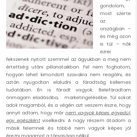
gondolom,
most szerte
az
országban –
és még azon
is túl – nők
ezrei
fekszenek nyitott szemmel az ágyukban a meg nem
értettség utáni pillanataikban. Fel nem foghatom,
hogyan lehet kimondott szavakra nem reagálni, és
aztán nyugodtan elaludni a fáradtság kellemes
tudatában. Én is fáradt vagyok. Belefáradtam
önmagam eladásába, marketingelésébe. Túl sokat
adok magamból, és a végén azt veszem észre, hogy
annyit adtam, hogy már
nem vagyok képes egyedül,
egy egészként
viselkedni. A nagy részem átadom a
másik felemnek és többé nem vagyok képes jól
érezni magamat a társasága nélkül.