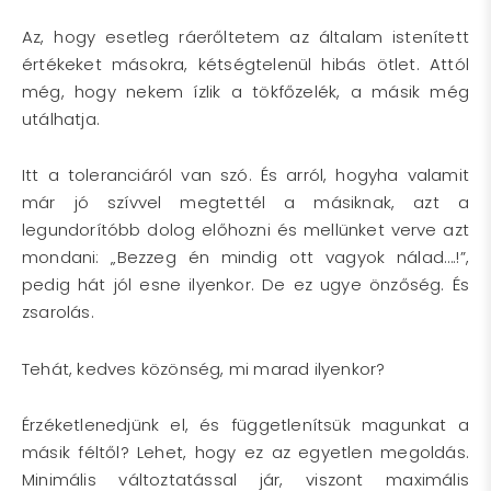
Az, hogy esetleg ráerőltetem az általam istenített
értékeket másokra, kétségtelenül hibás ötlet. Attól
még, hogy nekem ízlik a tökfőzelék, a másik még
utálhatja.
Itt a toleranciáról van szó. És arról, hogyha valamit
már jó szívvel megtettél a másiknak, azt a
legundorítóbb dolog előhozni és mellünket verve azt
mondani: „Bezzeg én mindig ott vagyok nálad….!”,
pedig hát jól esne ilyenkor. De ez ugye önzőség. És
zsarolás.
Tehát, kedves közönség, mi marad ilyenkor?
Érzéketlenedjünk el, és függetlenítsük magunkat a
másik féltől? Lehet, hogy ez az egyetlen megoldás.
Minimális változtatással jár, viszont maximális