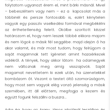
folytatom ugyanazt érem el, mint bárki másnál. Mivel
– bebeszéltem vagy nem – ez a kapcsolat más a
többinél és persze fontosabb is, ezért kénytelen
vagyok egy passzív viselkedési formával megbékélni
az érthetetlenség felett. Ökölbe szorított kézzel
határozom el, hogy nem leszek többé ekkora majom
és nem lógok a másik fél seggébe: majd idejön ő ha
akar valamit, és már most tudom, hogy felrúgom a
saját magamnak tett ígéretet amint hazaérkezek
vidékről. A tények, hogy akkor látom ha odamegyek
nem változnak meg amíg visszajövök. Saját
magamat nevettetem ki ezek után, ha üzenetekkel
bombázom őt. Viszont a testet öltő szomorúságom,
hogy most sem vagyok elég vonzó jelenség a másik
szemében, itt áll előttem, megfogja a kezem és
együtt fogunk felszállni a buszra…
Adja ég, hogy az Arany János iskolánál leszálljon és