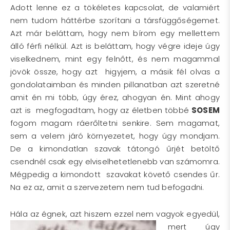
Adott lenne ez a tökéletes kapcsolat, de valamiért
nem tudom háttérbe szorítani a társfüggőségemet.
Azt már beláttam, hogy nem bírom egy mellettem
álló férfi nélkül. Azt is beláttam, hogy végre ideje úgy
viselkednem, mint egy felnőtt, és nem magammal
jövök össze, hogy azt higyjem, a másik fél olvas a
gondolataimban és minden pillanatban azt szeretné
amit én mi több, úgy érez, ahogyan én. Mint ahogy
azt is megfogadtam, hogy az életben többé
SOSEM
fogom magam ráerőltetni senkire. Sem magamat,
sem a velem járó környezetet, hogy úgy mondjam.
De a kimondatlan szavak tátongó űrjét betöltő
csendnél csak egy elviselhetetlenebb van számomra.
Mégpedig a kimondott szavakat követő csendes űr.
Na ez az, amit a szervezetem nem tud befogadni.
Hála az égnek
, azt hiszem ezzel nem vagyok egyedül,
mert úgy