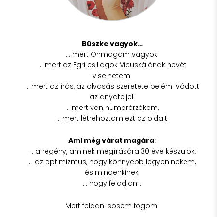
Büszke vagyok…
… mert Önmagam vagyok.
… mert az Egri csillagok Vicuskájának nevét
viselhetem.
… mert az írás, az olvasás szeretete belém ivódott
az anyatejjel.
… mert van humorérzékem.
… mert létrehoztam ezt az oldalt.
Ami még várat magára:
… a regény, aminek megírására 30 éve készülök,
… az optimizmus, hogy könnyebb legyen nekem,
és mindenkinek,
… hogy feladjam.
Mert feladni sosem fogom.