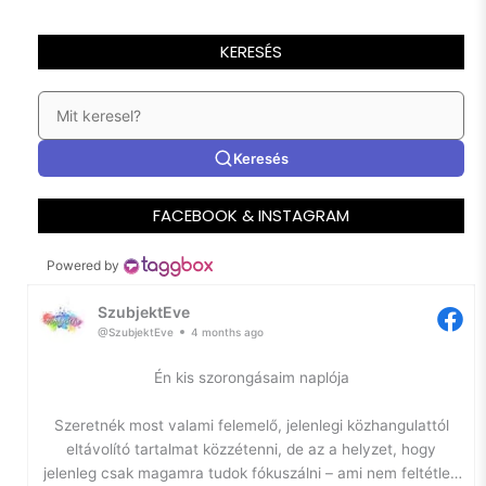
KERESÉS
Keresés
FACEBOOK & INSTAGRAM
Powered by
SzubjektEve
@SzubjektEve
4 months ago
Én kis szorongásaim naplója
Szeretnék most valami felemelő, jelenlegi közhangulattól
eltávolító tartalmat közzétenni, de az a helyzet, hogy
jelenleg csak magamra tudok fókuszálni – ami nem feltétlen