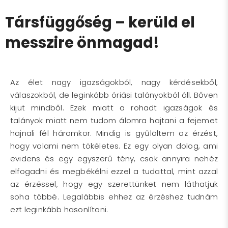
Társfüggőség – kerüld el
messzire önmagad!
Az élet nagy igazságokból, nagy kérdésekből,
válaszokból, de leginkább óriási talányokból áll. Bőven
kijut mindből. Ezek miatt a rohadt igazságok és
talányok miatt nem tudom álomra hajtani a fejemet
hajnali fél háromkor. Mindig is gyűlöltem az érzést,
hogy valami nem tökéletes. Ez egy olyan dolog, ami
evidens és egy egyszerű tény, csak annyira nehéz
elfogadni és megbékélni ezzel a tudattal, mint azzal
az érzéssel, hogy egy szerettünket nem láthatjuk
soha többé. Legalábbis ehhez az érzéshez tudnám
ezt leginkább hasonlítani.