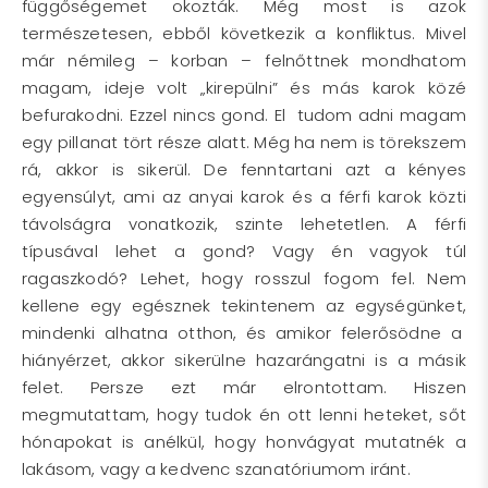
függőségemet okozták. Még most is azok
természetesen, ebből következik a konfliktus. Mivel
már némileg – korban – felnőttnek mondhatom
magam, ideje volt „kirepülni” és más karok közé
befurakodni. Ezzel nincs gond. El tudom adni magam
egy pillanat tört része alatt. Még ha nem is törekszem
rá, akkor is sikerül. De fenntartani azt a kényes
egyensúlyt, ami az anyai karok és a férfi karok közti
távolságra vonatkozik, szinte lehetetlen. A férfi
típusával lehet a gond? Vagy én vagyok túl
ragaszkodó? Lehet, hogy rosszul fogom fel. Nem
kellene egy egésznek tekintenem az egységünket,
mindenki alhatna otthon, és amikor felerősödne a
hiányérzet, akkor sikerülne hazarángatni is a másik
felet. Persze ezt már elrontottam. Hiszen
megmutattam, hogy tudok én ott lenni heteket, sőt
hónapokat is anélkül, hogy honvágyat mutatnék a
lakásom, vagy a kedvenc szanatóriumom iránt.