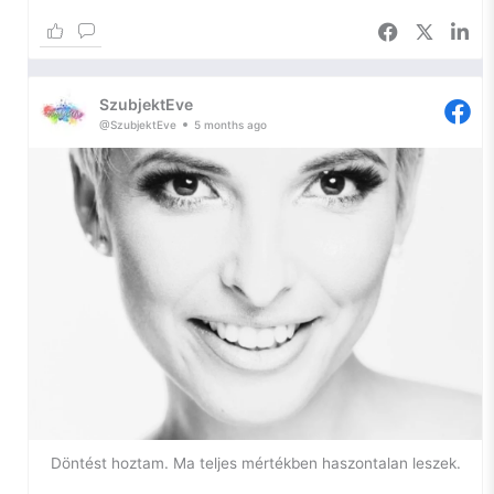
jó.
Az önfejlesztésem egyik igazán szűk keresztmetszetében
toporgok ismét, így most kihasználom a platformomat arra,
SzubjektEve
hogy naplózzam a lelkem, hátha ennyivel is sikerül
@SzubjektEve
5 months ago
elhallgattatnom a belső hangokat.
Szóval, szorongás.
Ilyen vagyok én. Egy ideje azon gondolkodom, hogy – bár
nem szeretem a diagnózist, hiszen a szó maga is már egy
negatív háttérjelentést hordoz – szükségem lenne arra, hogy
tudjam, mi a gond velem.
Miért vagyok egy két lábon járó szorongás. Gyakorlatilag
gyerekkorom óta. Miért van az, hogy nem tudok örülni
pusztán a napfénynek, vagy egy katicabogárnak, miért
tiszavirág-életűek az örömök az életemben.
Döntést hoztam. Ma teljes mértékben haszontalan leszek.
Miért nem tudok a seggemen megülni, pihenni, önostorozás