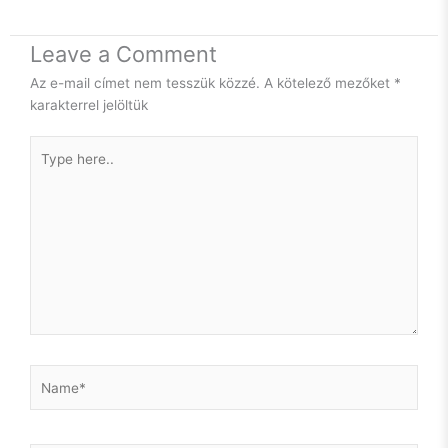
büszkeséggel tölt el.
Leave a Comment
Ugyanakkor, idén 40 éves leszek. És innentől kezdve így is
fogok viselkedni. Cserébe elvárom, hogy úgy is kezeljenek.
Az e-mail címet nem tesszük közzé.
A kötelező mezőket
*
Felnőtt nőként. Szuverén gondolkodásmódú, független,
Show More
karakterrel jelöltük
képességei és kapacitása teljes tudatában lévő
humanoidként.
Type
here..
Hosszú út előtt állok még önismereti utat tekintve, de az
önmagamba vetett hit az alapja kell, hogy legyen egy
egészséges mentális működésnek. Szóval, legyen.
És, hogy milyen lepke lesz a hernyóból? Majd meglátjuk.
Még én sem tudom.
Csak azt, hogy idén nem a B oldal kezdődik. Magam is meg
fogok rajta lepődni, hogy a következő 10 évben mire leszek
Name*
képes. Nem, hogy mások.