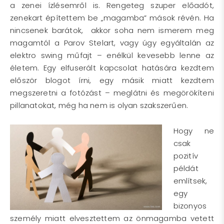
a zenei ízlésemről is. Rengeteg szuper előadót,
zenekart építettem be „magamba” mások révén. Ha
nincsenek barátok, akkor soha nem ismerem meg
magamtól a Parov Stelart, vagy úgy egyáltalán az
elektro swing műfajt – enélkül kevesebb lenne az
életem. Egy elfuserált kapcsolat hatására kezdtem
először blogot írni, egy másik miatt kezdtem
megszeretni a fotózást – meglátni és megörökíteni
pillanatokat, még ha nem is olyan szakszerűen.
Hogy ne
csak
pozitív
példát
említsek,
egy
bizonyos
személy miatt elvesztettem az önmagamba vetett