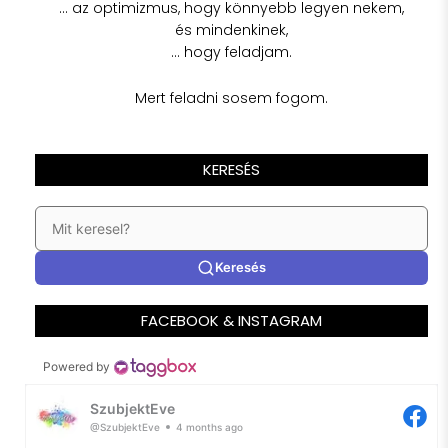
… az optimizmus, hogy könnyebb legyen nekem,
és mindenkinek,
… hogy feladjam.
Mert feladni sosem fogom.
KERESÉS
Keresés
FACEBOOK & INSTAGRAM
Powered by
SzubjektEve
@SzubjektEve
4 months ago