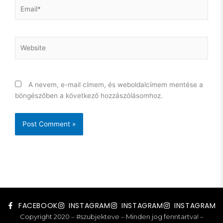
Email*
Website
A nevem, e-mail címem, és weboldalcímem mentése a
böngészőben a következő hozzászólásomhoz.
FACEBOOK
INSTAGRAM
INSTAGRAM
INSTAGRAM
Copyright 2020 – #szubjekteve – Minden jog fenntartva! –