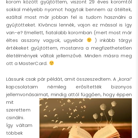
korom között gyűjtöttem, viszont 29 éves koromtól
sokkal mélyebb nyomot hagytak bennem az átéltek,
ezáltal most már jobban fel is tudom használni a
gyűjtötteket. Kíváncsi lennék, vajon ez mással is így
van-e? Emellett, fiatalabb koromban (mert most már
éltes asszony vagyok, ugyebár
) inkább tárgyi
értékeket gyűjtöttem, mostanra a megfizethetetlen
életélmények váltak jellemzővé. Minden másra meg
ott a MasterCard.
Lássunk csak pár példát, amit összeszedtem. A „korai”
kapcsolataim némileg erősítették bizonyos
jellemvonásaimat, mindig attól függően, hogy éppen
mit
szerettem
csinálni.
Így váltam
többek