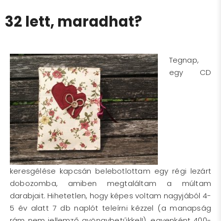
32 lett, maradhat?
Tegnap,
egy CD
keresgélése kapcsán belebotlottam egy régi lezárt
dobozomba, amiben megtaláltam a múltam
darabjait. Hihetetlen, hogy képes voltam nagyjából 4-
5 év alatt 7 db naplót teleírni kézzel (a manapság
rám nem jellemző gyöngybetűkkel!), egyenként 400-