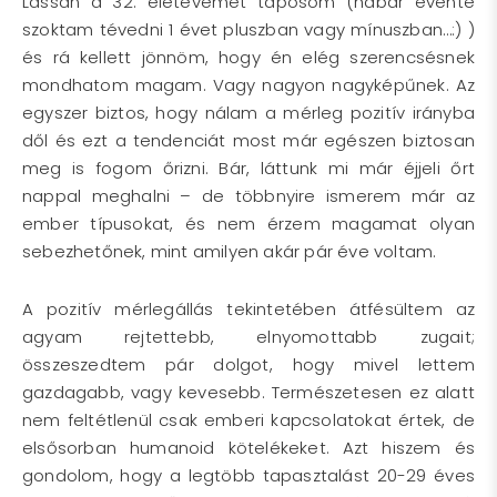
Lassan a 32. életévemet taposom (habár évente
szoktam tévedni 1 évet pluszban vagy mínuszban…:) )
és rá kellett jönnöm, hogy én elég szerencsésnek
mondhatom magam. Vagy nagyon nagyképűnek. Az
egyszer biztos, hogy nálam a mérleg pozitív irányba
dől és ezt a tendenciát most már egészen biztosan
meg is fogom őrizni. Bár, láttunk mi már éjjeli őrt
nappal meghalni – de többnyire ismerem már az
ember típusokat, és nem érzem magamat olyan
sebezhetőnek, mint amilyen akár pár éve voltam.
A pozitív mérlegállás tekintetében átfésültem az
agyam rejtettebb, elnyomottabb zugait;
összeszedtem pár dolgot, hogy mivel lettem
gazdagabb, vagy kevesebb. Természetesen ez alatt
nem feltétlenül csak emberi kapcsolatokat értek, de
elsősorban humanoid kötelékeket. Azt hiszem és
gondolom, hogy a legtöbb tapasztalást 20-29 éves