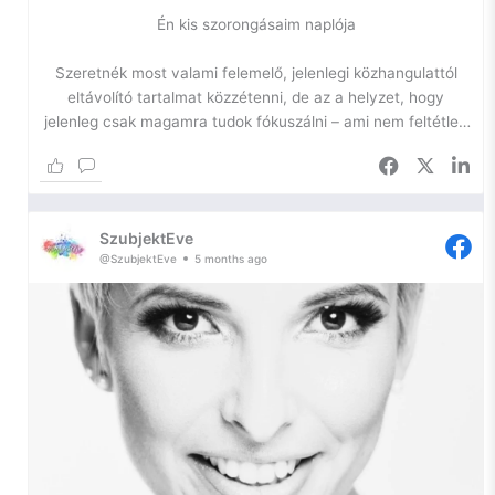
Én kis szorongásaim naplója
Szeretnék most valami felemelő, jelenlegi közhangulattól
eltávolító tartalmat közzétenni, de az a helyzet, hogy
jelenleg csak magamra tudok fókuszálni – ami nem feltétlen
jó.
Az önfejlesztésem egyik igazán szűk keresztmetszetében
toporgok ismét, így most kihasználom a platformomat arra,
SzubjektEve
hogy naplózzam a lelkem, hátha ennyivel is sikerül
@SzubjektEve
5 months ago
elhallgattatnom a belső hangokat.
Szóval, szorongás.
Ilyen vagyok én. Egy ideje azon gondolkodom, hogy – bár
nem szeretem a diagnózist, hiszen a szó maga is már egy
negatív háttérjelentést hordoz – szükségem lenne arra, hogy
tudjam, mi a gond velem.
Miért vagyok egy két lábon járó szorongás. Gyakorlatilag