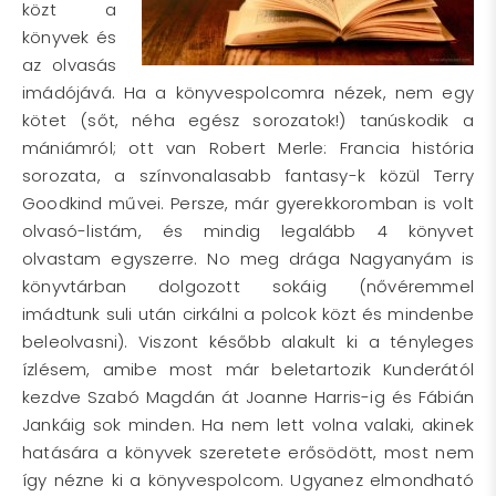
közt a
könyvek és
az olvasás
imádójává. Ha a könyvespolcomra nézek, nem egy
kötet (sőt, néha egész sorozatok!) tanúskodik a
mániámról; ott van Robert Merle: Francia história
sorozata, a színvonalasabb fantasy-k közül Terry
Goodkind művei. Persze, már gyerekkoromban is volt
olvasó-listám, és mindig legalább 4 könyvet
olvastam egyszerre. No meg drága Nagyanyám is
könyvtárban dolgozott sokáig (nővéremmel
imádtunk suli után cirkálni a polcok közt és mindenbe
beleolvasni). Viszont később alakult ki a tényleges
ízlésem, amibe most már beletartozik Kunderától
kezdve Szabó Magdán át Joanne Harris-ig és Fábián
Jankáig sok minden. Ha nem lett volna valaki, akinek
hatására a könyvek szeretete erősödött, most nem
így nézne ki a könyvespolcom. Ugyanez elmondható