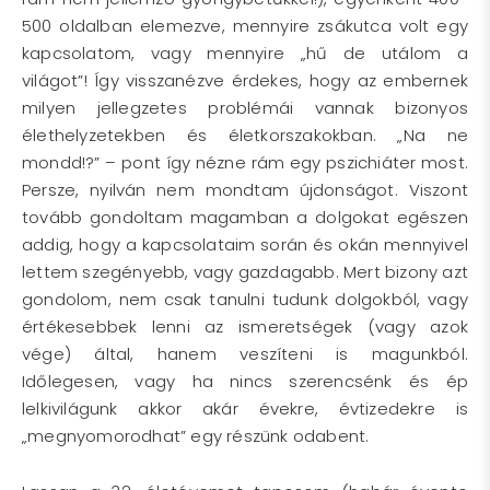
500 oldalban elemezve, mennyire zsákutca volt egy
kapcsolatom, vagy mennyire „hű de utálom a
világot”! Így visszanézve érdekes, hogy az embernek
milyen jellegzetes problémái vannak bizonyos
élethelyzetekben és életkorszakokban. „Na ne
mondd!?” – pont így nézne rám egy pszichiáter most.
Persze, nyilván nem mondtam újdonságot. Viszont
tovább gondoltam magamban a dolgokat egészen
addig, hogy a kapcsolataim során és okán mennyivel
lettem szegényebb, vagy gazdagabb. Mert bizony azt
gondolom, nem csak tanulni tudunk dolgokból, vagy
értékesebbek lenni az ismeretségek (vagy azok
vége) által, hanem veszíteni is magunkból.
Időlegesen, vagy ha nincs szerencsénk és ép
lelkivilágunk akkor akár évekre, évtizedekre is
„megnyomorodhat” egy részünk odabent.