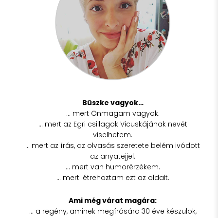
Büszke vagyok…
… mert Önmagam vagyok.
… mert az Egri csillagok Vicuskájának nevét
viselhetem.
… mert az írás, az olvasás szeretete belém ivódott
az anyatejjel.
… mert van humorérzékem.
… mert létrehoztam ezt az oldalt.
Ami még várat magára:
… a regény, aminek megírására 30 éve készülök,