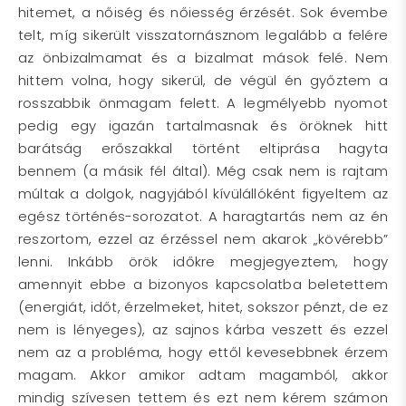
hitemet, a nőiség és nőiesség érzését. Sok évembe
telt, míg sikerült visszatornásznom legalább a felére
az önbizalmamat és a bizalmat mások felé. Nem
hittem volna, hogy sikerül, de végül én győztem a
rosszabbik önmagam felett. A legmélyebb nyomot
pedig egy igazán tartalmasnak és öröknek hitt
barátság erőszakkal történt eltiprása hagyta
bennem (a másik fél által). Még csak nem is rajtam
múltak a dolgok, nagyjából kívülállóként figyeltem az
egész történés-sorozatot. A haragtartás nem az én
reszortom, ezzel az érzéssel nem akarok „kövérebb”
lenni. Inkább örök időkre megjegyeztem, hogy
amennyit ebbe a bizonyos kapcsolatba beletettem
(energiát, időt, érzelmeket, hitet, sokszor pénzt, de ez
nem is lényeges), az sajnos kárba veszett és ezzel
nem az a probléma, hogy ettől kevesebbnek érzem
magam. Akkor amikor adtam magamból, akkor
mindig szívesen tettem és ezt nem kérem számon