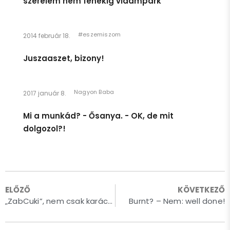
szerelem nem fenékig vidámpark"
#eszemiszom
2014 február 18.
Juszaaszet, bizony!
Nagyon Baba
2017 január 8.
Mi a munkád? - Ősanya. - OK, de mit
dolgozol?!
ELŐZŐ
KÖVETKEZŐ
Egészen pár héttel ezelőttig úgy éreztem, hogy én egy
„ZabCuki”, nem csak karácsonyra – avagy cookie gyár a konyhámban
Burnt? – Nem: well done!
gyerek vagyok. Azt hiszem, ennek megfelelően viselkedtem,
és így is kezeltek.
Persze így is van: anyám lánya vagyok, ami rendkívüli