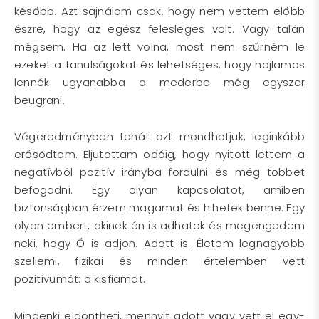
később. Azt sajnálom csak, hogy nem vettem előbb
észre, hogy az egész felesleges volt. Vagy talán
mégsem. Ha az lett volna, most nem szűrném le
ezeket a tanulságokat és lehetséges, hogy hajlamos
lennék ugyanabba a mederbe még egyszer
beugrani.
Végeredményben tehát azt mondhatjuk, leginkább
erősödtem. Eljutottam odáig, hogy nyitott lettem a
negatívból pozitív irányba fordulni és még többet
befogadni. Egy olyan kapcsolatot, amiben
biztonságban érzem magamat és hihetek benne. Egy
olyan embert, akinek én is adhatok és megengedem
neki, hogy Ő is adjon. Adott is. Életem legnagyobb
szellemi, fizikai és minden értelemben vett
pozitívumát: a kisfiamat.
Mindenki eldöntheti, mennyit adott vagy vett el egy-