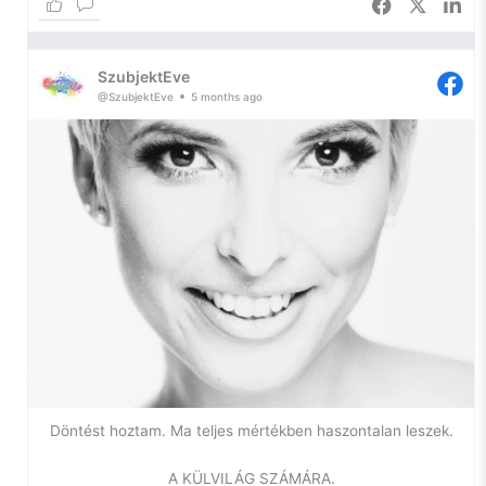
Az önfejlesztésem egyik igazán szűk keresztmetszetében
toporgok ismét, így most kihasználom a platformomat arra,
SzubjektEve
hogy naplózzam a lelkem, hátha ennyivel is sikerül
@SzubjektEve
5 months ago
elhallgattatnom a belső hangokat.
Szóval, szorongás.
Ilyen vagyok én. Egy ideje azon gondolkodom, hogy – bár
nem szeretem a diagnózist, hiszen a szó maga is már egy
negatív háttérjelentést hordoz – szükségem lenne arra, hogy
tudjam, mi a gond velem.
Miért vagyok egy két lábon járó szorongás. Gyakorlatilag
gyerekkorom óta. Miért van az, hogy nem tudok örülni
pusztán a napfénynek, vagy egy katicabogárnak, miért
tiszavirág-életűek az örömök az életemben.
Döntést hoztam. Ma teljes mértékben haszontalan leszek.
Miért nem tudok a seggemen megülni, pihenni, önostorozás
nélkül hagyni, ahogy a lakást és engem megzabál a kosz. Ez
A KÜLVILÁG SZÁMÁRA.