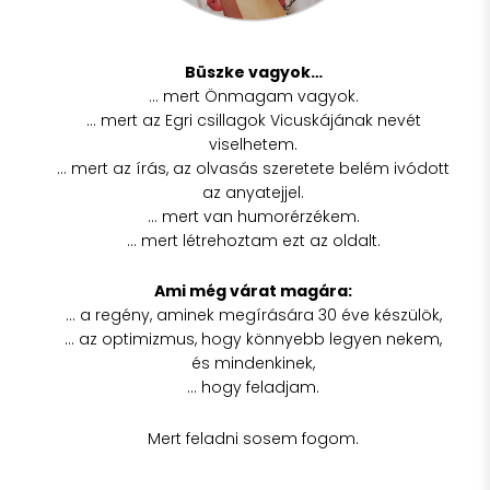
Büszke vagyok…
… mert Önmagam vagyok.
… mert az Egri csillagok Vicuskájának nevét
viselhetem.
… mert az írás, az olvasás szeretete belém ivódott
az anyatejjel.
… mert van humorérzékem.
… mert létrehoztam ezt az oldalt.
Ami még várat magára:
… a regény, aminek megírására 30 éve készülök,
… az optimizmus, hogy könnyebb legyen nekem,
és mindenkinek,
… hogy feladjam.
Mert feladni sosem fogom.