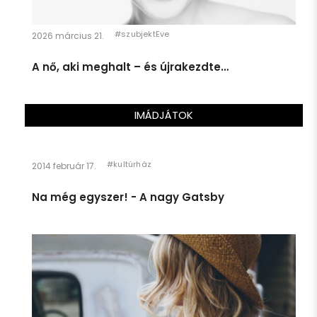
2 NEM hiszel a Télapóban.
3 Te vagy a Télapó.
#szubjektEve
2026 március 21.
4 Úgy nézel ki, mint a Télapó.
A nő, aki meghalt – és újrakezdte…
SzubjektEve
Jelentem, én úton a 4. etap felé!
@SzubjektEve
2 years ago
IMÁDJÁTOK
#kultúrház
2014 február 17.
Na még egyszer! - A nagy Gatsby