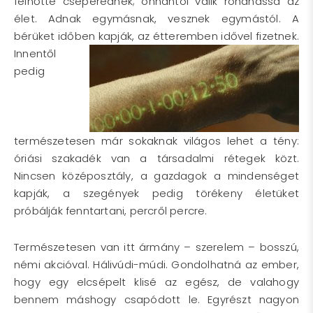
felnőtté cseperednek; onnantól válik rohanássá az
élet. Adnak egymásnak, vesznek egymástól. A
bérüket időben kapják, az étteremben
idővel fizetnek.
Innentől
pedig
természetesen már sokaknak világos lehet a tény:
óriási szakadék van a társadalmi rétegek közt.
Nincsen középosztály, a gazdagok a mindenséget
kapják, a szegények pedig törékeny életüket
próbálják fenntartani, percről percre.
Természetesen van itt ármány – szerelem – bosszú,
némi akcióval. Hálivúdi-múdi. Gondolhatná az ember,
hogy egy elcsépelt klisé az egész, de valahogy
bennem máshogy csapódott le. Egyrészt nagyon