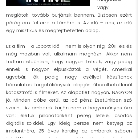
vagy
meglátok, tovább-burjánzik bennem. Biztosan ezért
pörögtem fel erre a témára is. Az idő – nos, az idő
egy misztikus és megfejthetetlen dolog.
Ez a film – a Lopott idő – nem is olyan régi; 2011-es és
még moziban volt alkalmam megnézni. Akkor nem
tudtam eldönteni, hogy nagyon tetszik, vagy pedig
ennek is nagyon elpuskázták a végét. Amerikai
ugyebár, ők pedig nagy eséllyel készítenek
bámulatos forgatókönyvek alapján überelhetetlenül
katasztrofális filmeket. Az alapötlet nagyon, NAGYON
jó. Minden időbe kerül, az idő pénz. Esetünkben szó
szerint. Az emberek karján nem a hagyományos óra
van: életük pillanatonként pereg lefelé, csodás
digitális-zölddel. Egy ideig persze nem ketyeg az
implant-óra, 25 éves korukig az emberek szépen