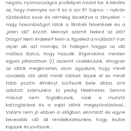
negatv, nyomorúságos jövőképet mutat be. A kérdés
az, hogy mennyire sci-fi ez a sci-fi? Sajnos – nyilván
túlzásokba esve és némileg kisarkítva a tényeket –
nagy hasonlóságot látok a filmbéli felvetések és a
„jelen idő” között. Mennyit számít Neked az idő?
Drága? Nem érdekel? Nem is figyeled a múlását? Van
olyan aki azt mondja, őt hidegen hagyja az idő
múlása. Biztos, hogy hazudik. Átgondolva: minden
egyes pillanatban (!) aszerint cselekszünk, ahogyan
az időnk megköveteli, azon agyalunk, hogy minél
rövidebb idő alatt minél többet érjünk el és minél
több pozitív élményt sűrítsünk bele abba, ami
adatott számunkra. Ez pedig félelmetes. Semmi
mással nem foglalkozunk, csak a mutató
kattogásával és a saját időnk megspórolásával…
Valami nem jó ebben a világban: elromlott és egyre
kevesebb idő áll rendelkezésünkre, hogy észbe
kapjunk és javítsunk…