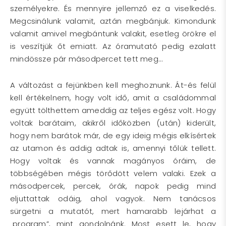
személyekre. És mennyire jellemző ez a viselkedés.
Megcsinálunk valamit, aztán megbánjuk. Kimondunk
valamit amivel megbántunk valakit, esetleg örökre el
is veszítjük őt emiatt. Az óramutató pedig ezalatt
mindössze pár másodpercet tett meg…
A változást a fejünkben kell meghoznunk. Át-és felül
kell értékelnem, hogy volt idő, amit a családommal
együtt tölthettem ameddig az teljes egész volt. Hogy
voltak barátaim, akikről időközben (után) kiderült,
hogy nem barátok már, de egy ideig mégis elkísértek
az utamon és addig adtak is, amennyi tőlük tellett.
Hogy voltak és vannak magányos óráim, de
többségében mégis törődött velem valaki. Ezek a
másodpercek, percek, órák, napok pedig mind
eljuttattak odáig, ahol vagyok. Nem tanácsos
sürgetni a mutatót, mert hamarabb lejárhat a
„program”, mint gondolnánk. Most esett le, hogy