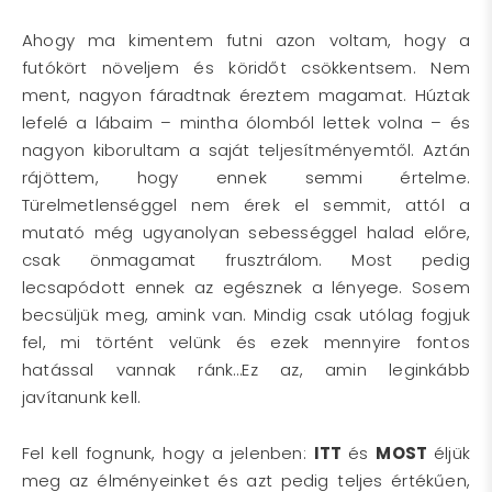
Ahogy ma kimentem futni azon voltam, hogy a
futókört növeljem és köridőt csökkentsem. Nem
ment, nagyon fáradtnak éreztem magamat. Húztak
lefelé a lábaim – mintha ólomból lettek volna – és
nagyon kiborultam a saját teljesítményemtől. Aztán
rájöttem, hogy ennek semmi értelme.
Türelmetlenséggel nem érek el semmit, attól a
mutató még ugyanolyan sebességgel halad előre,
csak önmagamat frusztrálom. Most pedig
lecsapódott ennek az egésznek a lényege. Sosem
becsüljük meg, amink van. Mindig csak utólag fogjuk
fel, mi történt velünk és ezek mennyire fontos
hatással vannak ránk…Ez az, amin leginkább
javítanunk kell.
Fel kell fognunk, hogy a jelenben:
ITT
és
MOST
éljük
meg az élményeinket és azt pedig teljes értékűen,