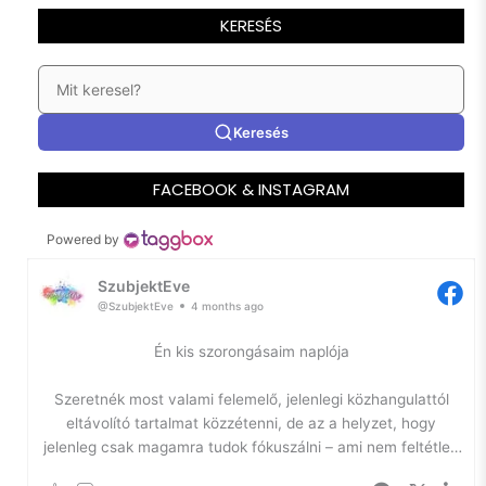
KERESÉS
Keresés
FACEBOOK & INSTAGRAM
Powered by
SzubjektEve
@SzubjektEve
4 months ago
Én kis szorongásaim naplója
Szeretnék most valami felemelő, jelenlegi közhangulattól
eltávolító tartalmat közzétenni, de az a helyzet, hogy
jelenleg csak magamra tudok fókuszálni – ami nem feltétlen
jó.