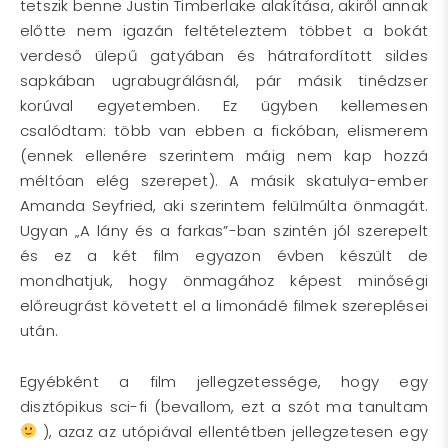
tetszik benne Justin Timberlake alakítása, akiről annak
előtte nem igazán feltételeztem többet a bokát
verdeső ülepű gatyában és hátrafordított sildes
sapkában ugrabugrálásnál, pár másik tinédzser
korúval egyetemben. Ez ügyben kellemesen
csalódtam: több van ebben a fickóban, elismerem
(ennek ellenére szerintem máig nem kap hozzá
méltóan elég szerepet). A másik skatulya-ember
Amanda Seyfried, aki szerintem felülmúlta önmagát.
Ugyan „A lány és a farkas”-ban szintén jól szerepelt
és ez a két film egyazon évben készült de
mondhatjuk, hogy önmagához képest minőségi
előreugrást követett el a limonádé filmek szereplései
után.
Egyébként a film jellegzetessége, hogy egy
disztópikus sci-fi (bevallom, ezt a szót ma tanultam
), azaz az utópiával ellentétben jellegzetesen egy