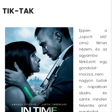
TIK-TAK
Éppen a
„Lopott idő’
című filmet
nézem, és az
agyamba
férkőzött egy
gondolat-
morzsa…nem
nagyon tudok
a napokban
aludni, és
szinte minden
felvetés amit
meghallok