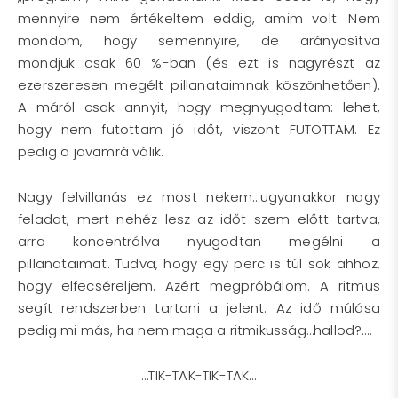
mennyire nem értékeltem eddig, amim volt. Nem
mondom, hogy semennyire, de arányosítva
mondjuk csak 60 %-ban (és ezt is nagyrészt az
ezerszeresen megélt pillanataimnak köszönhetően).
A máról csak annyit, hogy megnyugodtam: lehet,
hogy nem futottam jó időt, viszont FUTOTTAM. Ez
pedig a javamrá válik.
Nagy felvillanás ez most nekem…ugyanakkor nagy
feladat, mert nehéz lesz az időt szem előtt tartva,
arra koncentrálva nyugodtan megélni a
pillanataimat. Tudva, hogy egy perc is túl sok ahhoz,
hogy elfecséreljem. Azért megpróbálom. A ritmus
segít rendszerben tartani a jelent. Az idő múlása
pedig mi más, ha nem maga a ritmikusság…hallod?….
…TIK-TAK-TIK-TAK…